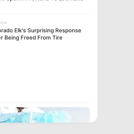
RION
orado Elk's Surprising Response
er Being Freed From Tire