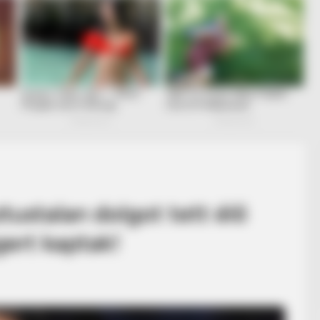
ustalan dolgot tett élő
ert kaptak!