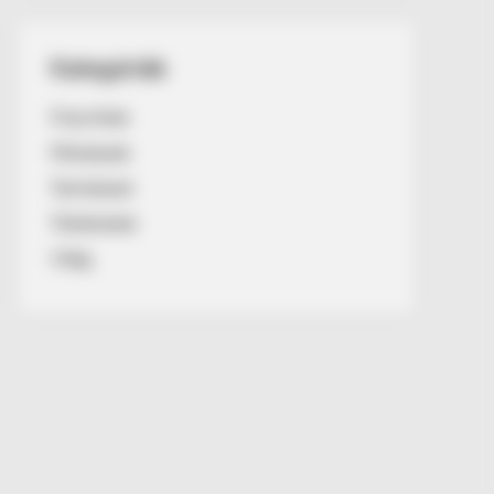
Kategóriák
Friss hírek
Művészek
Természet
Történetek
Világ