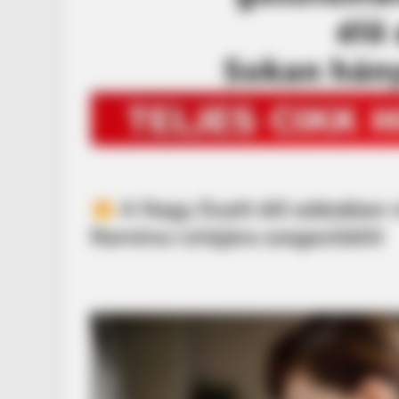
A Nagy Duett élő adásában 
Ramóna ruhájára szegeződött