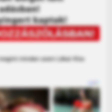
megint minden szem Lékai-Kiss