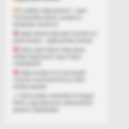
A széfben talált pendrive – olyan
információkat rejthet, amelyek új
kérdéseket vetnek fel
Újabb fideszes képviselő mondott le a
parlamentben – újabb politikai fordulat
Óriási a baj? Dobrev Klára súlyos
állítást fogalmazott meg a Fidesz
működéséről!
Újabb neveket és öt szervezetet
nevezett meg Molnár Áron az NKA-
botrány kapcsán
Nyílt levélben szólították fel Magyar
Pétert, hogy fejezze be „óellenzékinek”
gúnyolni Hadházyékat