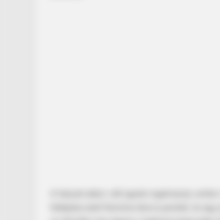
HABERION
This Man Ate An Entire Plane For B
A helyzet akkor vált igazán izgalmassá, amiko
fellépése alatt Ramóna táncra perdült, és egy