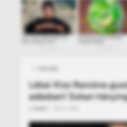
Posted
Friss hírek
in
Lékai-Kiss Ramóna guszt
adásban! Sokan hánying
by
Szerző
•
March 1, 2026