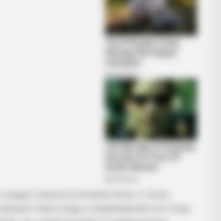
HABERION
reakfast!
A Dark Shape In The Ice 
r Lengyel Johanna és Schobert Norbi Jr. közös
 pillanatra még ő maga is megfeledkezett arról, hogy