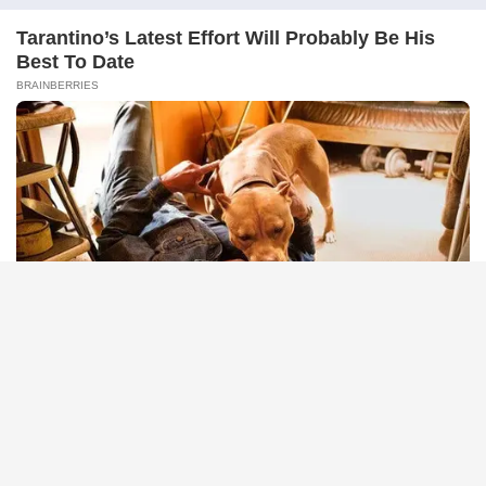
HABERION
Rare Elephant Birth—Then Nature Delivered A Second Shock
BUZZ DAY
He Awaited Death, But What This Animal Did Left Him
Speechless!