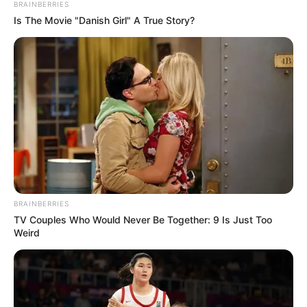
autókra dőltek.
BRAINBERRIES
Is The Movie "Danish Girl" A True Story?
Belednél, a 8612-es úton két kamion csúszott az
árokba, a járművek a teljes utat elfoglalják, Lövő és
Röjtökmuzsaj között pedig több jármű is elakadt.
BRAINBERRIES
TV Couples Who Would Never Be Together: 9 Is Just Too
Weird