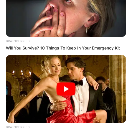
késéssel közlekednek az autóbuszok, több
települést és megállóhelyet nem tudnak érinteni a
járatok. Közöttük van Fertőrákos, Répceszemere,
Beled, Csapod, Brennbergbánya, Balf és Ágfalva.
Forrás
BRAINBERRIES
Will You Survive? 10 Things To Keep In Your Emergency Kit
BRAINBERRIES