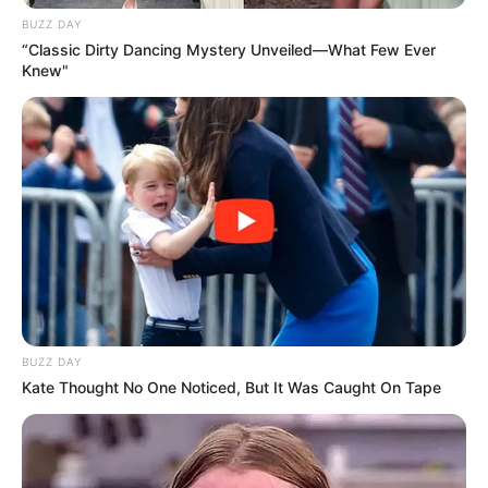
BUZZ DAY
“Classic Dirty Dancing Mystery Unveiled—What Few Ever
Knew"
BUZZ DAY
Kate Thought No One Noticed, But It Was Caught On Tape