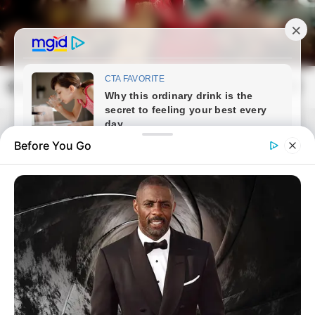
Skip
to
content
frissvilag.com
Mai
Open
Men
Search
Before You Go