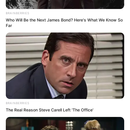
Posted
Friss hírek
in
BRAINBERRIES
Rendkívüli hír jött! Összehívták
Who Will Be the Next James Bond? Here's What We Know So
Far
a védelmi bizottságot, azonnal
lezárták a határt
by
Szerző
•
March 3, 2026
BRAINBERRIES
The Real Reason Steve Carell Left 'The Office'