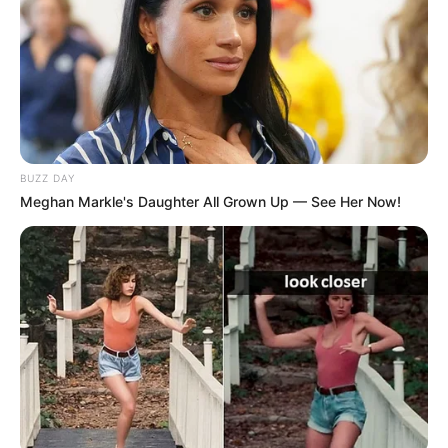
BUZZ DAY
Meghan Markle's Daughter All Grown Up — See Her Now!