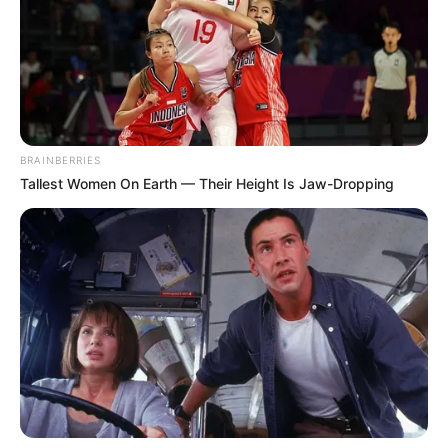
BRAINBERRIES
Tallest Women On Earth — Their Height Is Jaw-Dropping
Farkas Ciprián, Sopron polgármestere (Fidesz-
KDNP) közösségi oldalán azt írta, hogy “rég nem
látott mennyiségű hóval kell megküzdenie” a
városnak, az utak síkosságmentesítését pedig