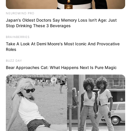
Posted
Friss hírek
in
NEUROMIND PRO
1 perce érkezett! Gyászba borult
Japan's Oldest Doctors Say Memory Loss Isn't Age: Just
Stop Drinking These 3 Beverages
az ország – Szörnyű hírt kaptunk
ma reggelre – nagy név távozott
BRAINBERRIES
Take A Look At Demi Moore's Most Iconic And Provocative
közülünk!
𝐂𝐢𝐤𝐤 𝐚
Roles
𝐡𝐨𝐳𝐳𝐚́𝐬𝐳𝐨́𝐥𝐚́𝐬𝐨𝐤𝐧𝐚́𝐥!
BUZZ DAY
Bear Approaches Cat: What Happens Next Is Pure Magic
by
Szerző
•
March 7, 2026