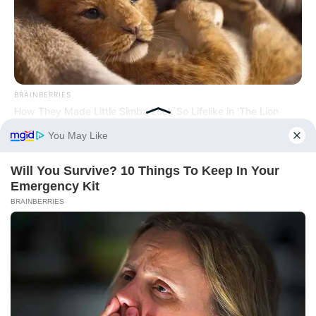
BRAINBERRIES
How They Made Little Simba Look So Lifelike in 'The Lion
King'
BRAINBERRIES