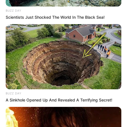
BUZZ DAY
Scientists Just Shocked The World In The Black Sea!
BUZZ DAY
A Sinkhole Opened Up And Revealed A Terrifying Secret!