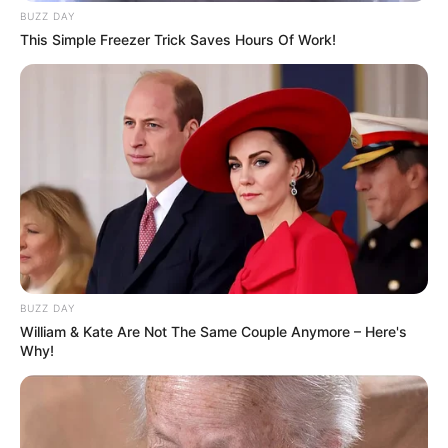
hosszú, megszentelt életet élt, amelyet a szolgálat,
BUZZ DAY
az alázat és a szeretet határozott meg.
This Simple Freezer Trick Saves Hours Of Work!
BUZZ DAY
William & Kate Are Not The Same Couple Anymore – Here's
Why!