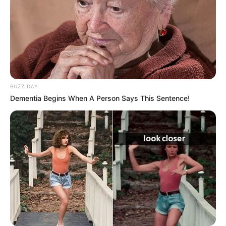
BUZZ DAY
Dementia Begins When A Person Says This Sentence!
A rend közleményében hangsúlyozta:az Úr
irgalmas szeretetére bízva imádkoznak érte, és
hálát adnak mindazért a jóságért és szeretetért,
amelyet Miklós atya életében oly sok embernek
adott.
Egy élet a szolgálat jegyében