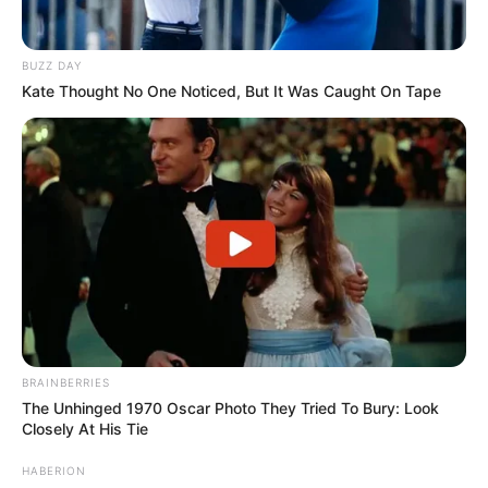
BUZZ DAY
Kate Thought No One Noticed, But It Was Caught On Tape
BRAINBERRIES
The Unhinged 1970 Oscar Photo They Tried To Bury: Look
Closely At His Tie
HABERION