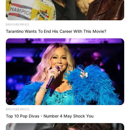
BRAINBERRIES
Tarantino Wants To End His Career With This Movie?
BRAINBERRIES
A támadásban egy nagy olajtároló megsérült és
Top 10 Pop Divas - Number 4 May Shock You
sokáig égett. A magyar kormány jóval később,
február végén kezdett el tiltakozni, azt állítva, hogy