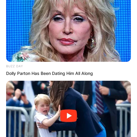
BUZZ DAY
Dolly Parton Has Been Dating Him All Along