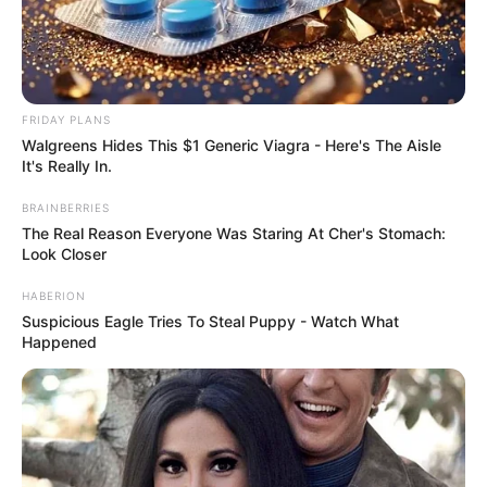
FRIDAY PLANS
Walgreens Hides This $1 Generic Viagra - Here's The Aisle
It's Really In.
BRAINBERRIES
The Real Reason Everyone Was Staring At Cher's Stomach:
Look Closer
HABERION
Suspicious Eagle Tries To Steal Puppy - Watch What
Happened