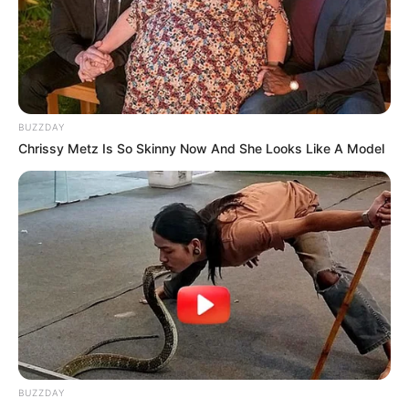
BUZZDAY
Chrissy Metz Is So Skinny Now And She Looks Like A Model
BUZZDAY