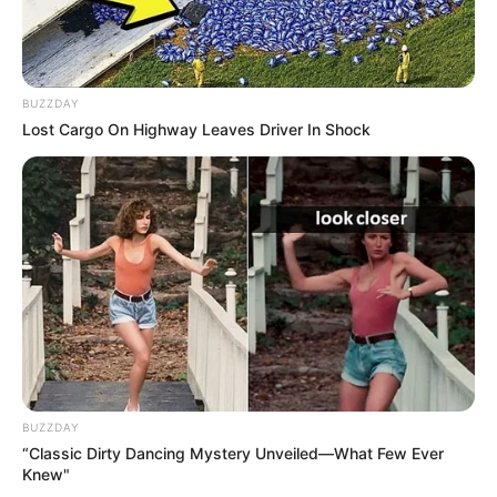
BUZZDAY
Lost Cargo On Highway Leaves Driver In Shock
BUZZDAY
“Classic Dirty Dancing Mystery Unveiled—What Few Ever
Knew"