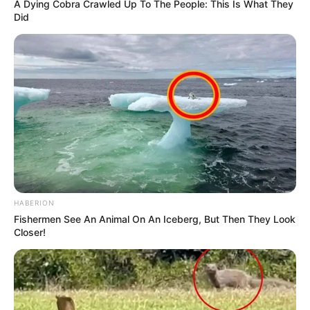
A Dying Cobra Crawled Up To The People: This Is What They
Did
HABERION
Fishermen See An Animal On An Iceberg, But Then They Look
Closer!