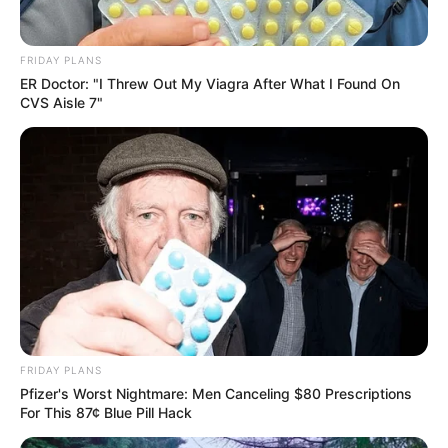
FRIDAY PLANS
ER Doctor: "I Threw Out My Viagra After What I Found On
CVS Aisle 7"
FRIDAY PLANS
Pfizer's Worst Nightmare: Men Canceling $80 Prescriptions
For This 87¢ Blue Pill Hack