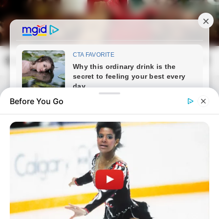
Skip
to
content
frissvilag.com
Mai
Open
Men
Search
Before You Go