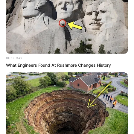
BUZZ DAY
What Engineers Found At Rushmore Changes History