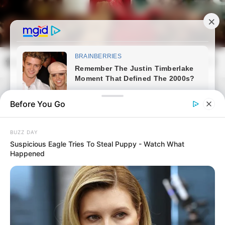
Skip
to
content
frissvilag.com
Mai
Open
Men
Search
Before You Go
BUZZ DAY
Suspicious Eagle Tries To Steal Puppy - Watch What
Happened