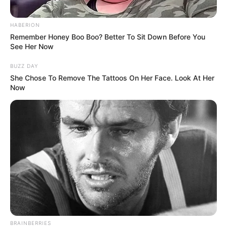
Ursula von der Leyen: Európának fel kell készülnie a
HABERION
háborúra
Remember Honey Boo Boo? Better To Sit Down Before You
See Her Now
Ursula von der Leyen, az Európai Bizottság elnöke
BUZZ DAY
kedden a koppenhágai Dán Királyi Katonai
She Chose To Remove The Tattoos On Her Face. Look At Her
Akadémián tartott beszédében figyelmeztette az
Now
európai országokat: Oroszország konfrontációra
készül az európai demokráciákkal, ennek érdekében
folyamatosan bővíti hadiipari kapacitását.
Oroszország stratégiája és a változó világrend
BRAINBERRIES