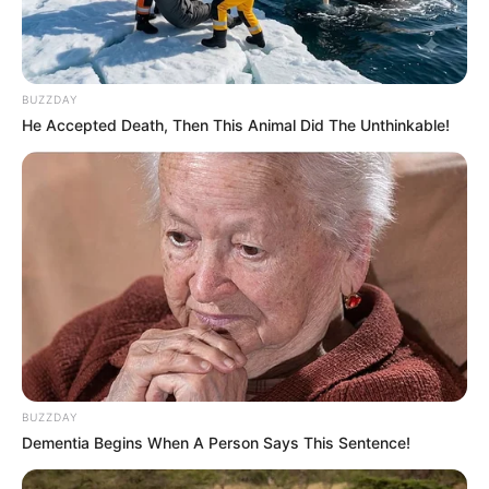
BUZZDAY
He Accepted Death, Then This Animal Did The Unthinkable!
BUZZDAY
Dementia Begins When A Person Says This Sentence!