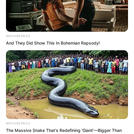
BRAINBERRIES
And They Did Show This In Bohemian Rapsody!
BRAINBERRIES
The Massive Snake That's Redefining 'Giant'—Bigger Than