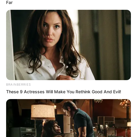
Far
BRAINBERRIES
These 9 Actresses Will Make You Rethink Good And Evil!