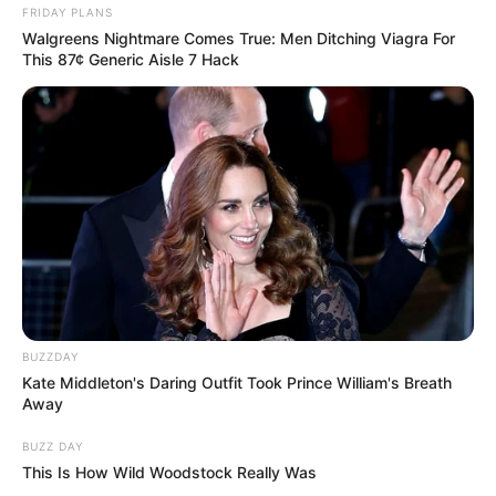
FRIDAY PLANS
Walgreens Nightmare Comes True: Men Ditching Viagra For
This 87¢ Generic Aisle 7 Hack
BUZZDAY
Kate Middleton's Daring Outfit Took Prince William's Breath
Away
BUZZ DAY
This Is How Wild Woodstock Really Was