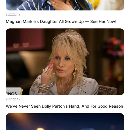
BUZZDAY
Meghan Markle's Daughter All Grown Up — See Her Now!
BUZZDAY
We’ve Never Seen Dolly Parton's Hand, And For Good Reason