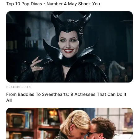
Top 10 Pop Divas - Number 4 May Shock You
BRAINBERRIES
From Baddies To Sweethearts: 9 Actresses That Can Do It
All!