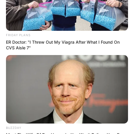
FRIDAY PLANS
ER Doctor: "I Threw Out My Viagra After What I Found On
CVS Aisle 7"
BUZZDAY