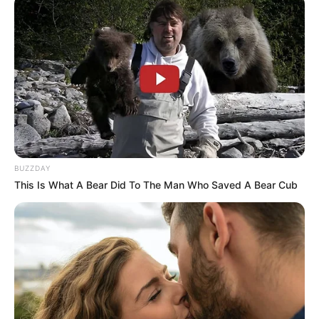
BUZZDAY
This Is What A Bear Did To The Man Who Saved A Bear Cub