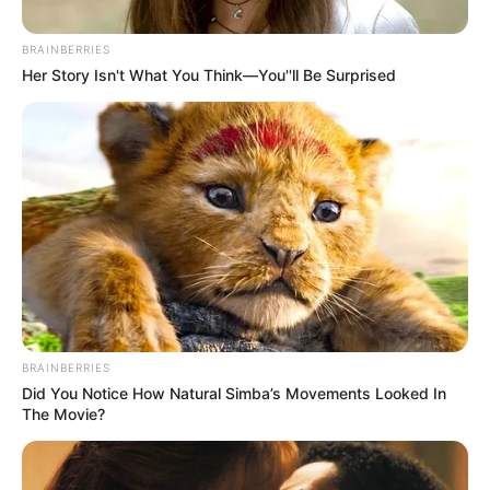
Posted
Friss hírek
BRAINBERRIES
in
Her Story Isn't What You Think—You''ll Be Surprised
Se koporsó, se fejfa. VÉGE A
hagyományos koporsós és urnás
temetéseknek!
by
Szerző
•
March 12, 2026
BRAINBERRIES
Did You Notice How Natural Simba’s Movements Looked In
The Movie?