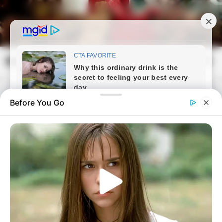
Skip
to
content
frissvilag.com
Mai
Open
Men
Search
Before You Go