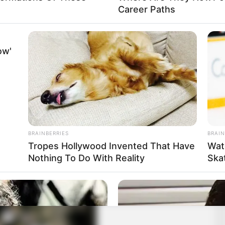
Career Paths
ow'
BRAINBERRIES
BRAIN
Tropes Hollywood Invented That Have
Wat
Nothing To Do With Reality
Ska