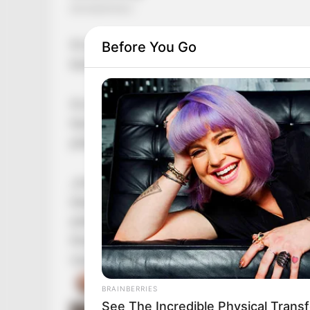
Az ország leggazdagabb embere, Mészáros Lőr
Before You Go
karácsonyukat ünnepli idén házaspárként.
Az egykori műsorvezetőnek a szívét minden év
három hónap után először posztolt a közösség
pillanatait: láthatjuk Mészárosék karácsonyfájá
„Amióta Nóri tudja, hogy nem az angyalkák hoz
titkos éjszakai díszítő műszaknak. Így már éve
előtt.
Mindenkinek nyugodt, békés, nagyon boldog ün
Várkonyi Andrea a karácsonyfájukról készült f
BRAINBERRIES
See The Incredible Physical Trans