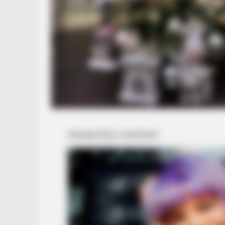
BRAINBERRIES
DNA Analysis Revealed The Sick T
Vikings