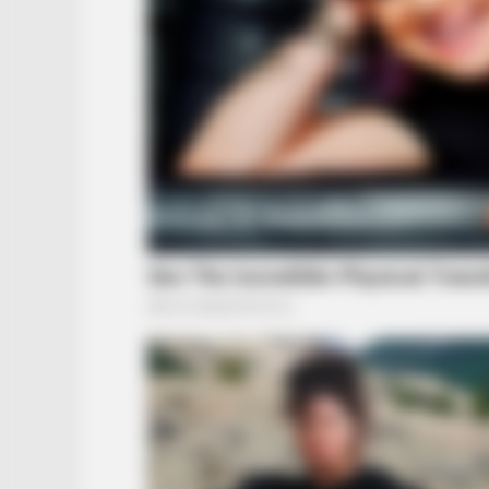
BRAINBERRIES
It's Not Your Typical Family: Each
Member Has This Unique Trait!