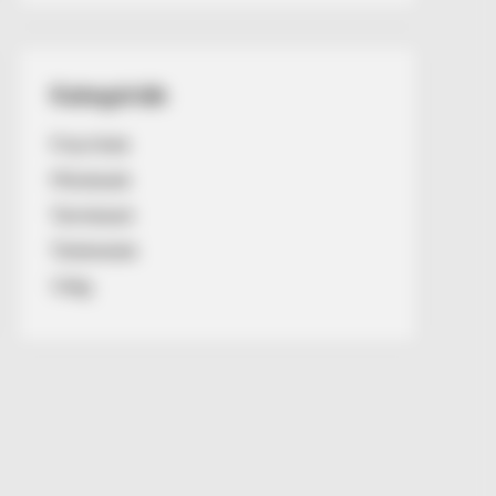
Kategóriák
Friss hírek
Művészek
Természet
Történetek
Világ