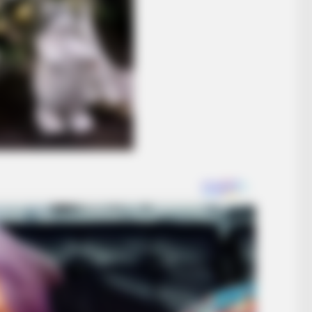
BRAINBERRIES
ruth About Ancient
The Real Reason Steve Ca
BRAINBERRIES
Remember This Kick-Ass Star? See
His Shocking Transformation