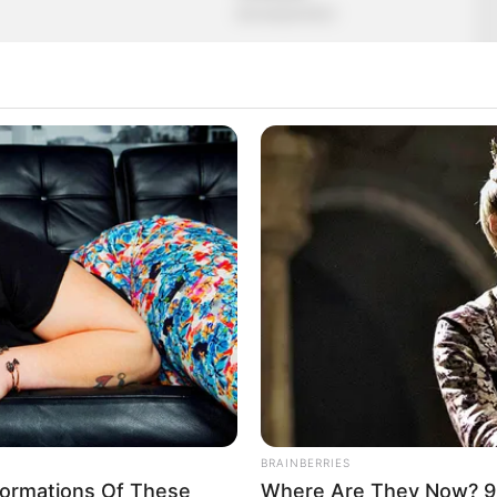
inc és felesége, Várkonyi Andrea harmadik közös
ben megérinti a szeretet ünnepe, olyannyira, hogy
i oldalain, megmutatta az ünnepi készülődés
t.
zák reggelre a feldíszített karácsonyfát, vége a
k óta együtt díszítjük a fát néhány nappal karácsony
nepeket kívánunk!!” – írta Instagram-oldalán
otóhoz.
BRAINBERRIES
formations Of These
Where Are They Now? 9