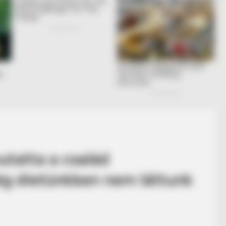
tatta a család
még életünkben nem láttunk