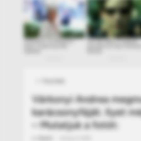
Posted
Friss hírek
in
Várkonyi Andrea megmu
karácsonyfáját. Ilyet 
– Mutatjuk a fotót:
by
Szerző
•
January 5, 2026