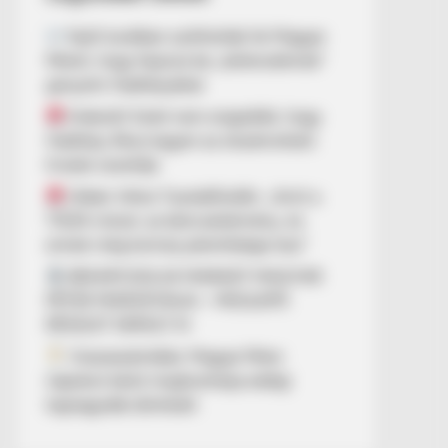
Nyílt levélben szólították fel Magyar
Pétert, hogy fejezze be „óellenzékinek”
gúnyolni Hadházyékat
Kiderült! Ezért nem engedték, hogy
Hadházy Ákos legyen az elszámoltató
hivatal vezetője
Orbán Viktor Tusnádfürdőn: „Amit a
TISZA művel, az bűncselekmény, és
ennek még komoly jelentősége lesz”
BEKAPCSOLVA MARADT MAGYAR
PÉTER MIKROFONJA – MEGLEPŐ
RÉSZLET DERÜLT KI
Visszaszámlálás: Magyar Péter
napokon belül meghozhatja eddigi
legnagyobb döntését