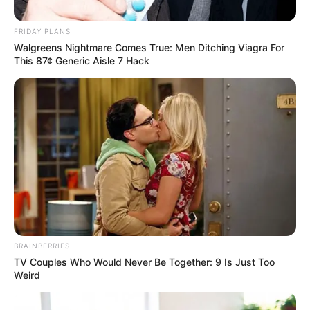
Posted
Friss hírek
FRIDAY PLANS
in
Walgreens Nightmare Comes True: Men Ditching Viagra For
Egy pár eltűnt a gleccseren –
This 87¢ Generic Aisle 7 Hack
egy évvel később megdöbbentő
felfedezés egy régi
hűtőszekrényben
by
Szerző
•
March 29, 2026
BRAINBERRIES
TV Couples Who Would Never Be Together: 9 Is Just Too
Weird