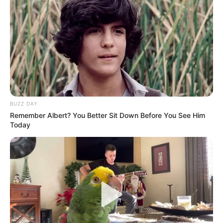
out his pocket navigator and recorded the exact
coordinates of the find.
BUZZ DAY
Remember Albert? You Better Sit Down Before You See Him
Today