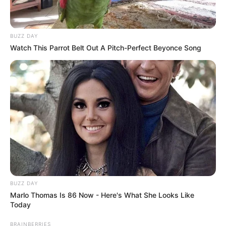
BUZZ DAY
Watch This Parrot Belt Out A Pitch-Perfect Beyonce Song
BUZZ DAY
Marlo Thomas Is 86 Now - Here's What She Looks Like
Today
BRAINBERRIES