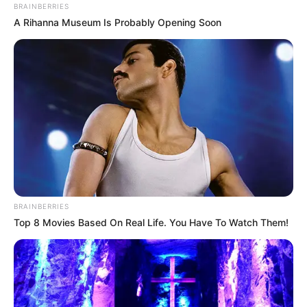
BRAINBERRIES
A Rihanna Museum Is Probably Opening Soon
Miután elhagyták a kávézót, a pár nem indult
azonnal a park bejárata felé.
11 óra 45 perckor autójuk behajtott a North Valley
Autószerelő Műhelybe.
Hector aggódott egy furcsa, ritmikus sípoló hang
miatt, amely a motorháztető alól hallatszott,
miközben felgyorsultak.
BRAINBERRIES
Top 8 Movies Based On Real Life. You Have To Watch Them!
Az ügyeletes szerelő, Michael Thornton, azonnal
megvizsgálta a járművet.
Ellenőrizte az ékszíj feszességét és a hűtőfolyadék