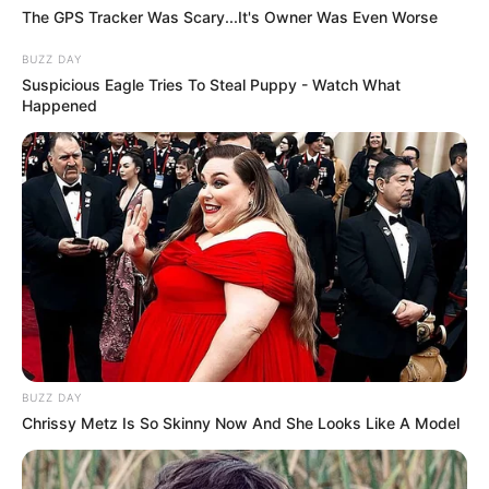
The GPS Tracker Was Scary...It's Owner Was Even Worse
Mark Peterson took a few more steps forward and
BUZZ DAY
Suspicious Eagle Tries To Steal Puppy - Watch What
suddenly stopped.
Happened
The wind changed direction and the man smelled a
specific sickening odor.
It was a heavy Swedish stench of decomposition
that could not be confused with the smell of a dead
animal.
Mark sharply ordered his son and wife to stand
back.
BUZZ DAY
Chrissy Metz Is So Skinny Now And She Looks Like A Model
Without approaching the object closely, he took