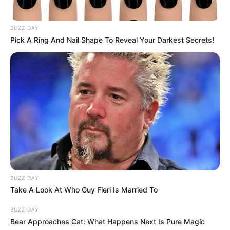
BUZZ DAY
Pick A Ring And Nail Shape To Reveal Your Darkest Secrets!
Csak 2015. július 12-én fedte fel az erdő
vonakodva rettenetes titkát.
BUZZ DAY
Take A Look At Who Guy Fieri Is Married To
Az erdő sűrűjében, ahol még soha nem járt turista,
egy vastag lánccal körbevont, régi, rozsdás
BUZZ DAY
hűtőszekrényt találtak.
Bear Approaches Cat: What Happens Next Is Pure Magic