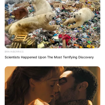
from the parking lot along the northern shore of the
lake.
The group moved slowly, carefully checking every
bush and every ledge.
The trail led deeper into the forest away from the
water.
BRAINBERRIES
Scientists Happened Upon The Most Terrifying Discovery
The rescuers walked four miles along a narrow,
barely visible animal trail.
Nagy remény volt arra, hogy a turistákat élve
megtalálják.
Meleg volt az idő, és a tapasztalt túrázók akár több