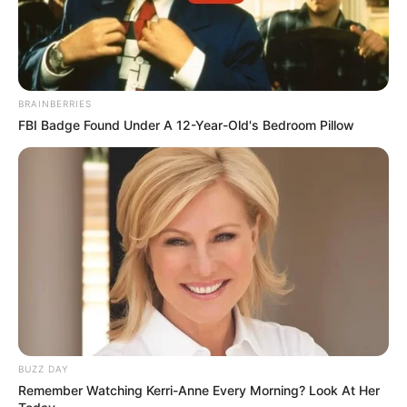
szobájukból.
Úgy néztek ki, mint egy tipikus pár, aki végre
megkapta a régóta várt nyaralását.
BRAINBERRIES
FBI Badge Found Under A 12-Year-Old's Bedroom Pillow
Mosolygós, energikus és tele felszereléssel.
Céljuk a Glacier Nemzeti Park északnyugati sarka
volt, a Kintler-tó egy távoli és vadon élő területe,
ahová az alkalmi turisták ritkán jutnak el.
Reggel 9 óra 30 perckor ezüstszínű Toyota Rav 4-
esük behajtott a Hangry Bear Diner parkolójába,
egy Columbia Falls városa közelében található
BUZZ DAY
útmenti étteremhez.
Remember Watching Kerri-Anne Every Morning? Look At Her