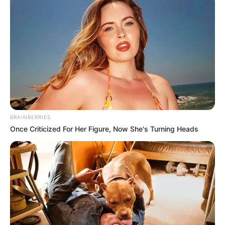
Megfordították a köveket, megvizsgálták a fa
gyökerei alatti mélyedéseket, és átnézték a közeli
víztestek fenekét.
Egyetlen energiaszelet-csomagolás sem, egyetlen
elveszett felszerelés sem.
A tűznek nyoma sem volt.
BRAINBERRIES
Once Criticized For Her Figure, Now She's Turning Heads
Az erdő teljesen tiszta volt.
Az autót vizsgáló törvényszéki szakértők nem
találtak küzdelemre utaló nyomokat, sem pedig
arra, hogy illetéktelen személyek tartózkodtak
volna a járműben.