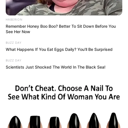
2014. július 10-én Ella Reynolds és Hector Bell
HABERION
beléptek a Glacier Nemzeti Parkba, útban a távoli
Remember Honey Boo Boo? Better To Sit Down Before You
See Her Now
Kintla-tó felé.
BUZZ DAY
Ez volt az utolsó alkalom, hogy élve látták őket.
What Happens If You Eat Eggs Daily? You'll Be Surprised
BUZZ DAY
Az egyhetes nyaralás egy évnyi izgalommal teli
Scientists Just Shocked The World In The Black Sea!
várakozássá változott, miután egy nagyszabású
keresési akció sem járt eredménnyel: nem találtak
semmilyen nyomot a két fiatal férfiról, akik úgy
tűnt, eltűntek a sűrű erdőben.