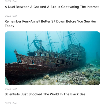
BUZZ DAY
Azonban nem a háztartási gépek jelenléte a semmi
A Duel Between A Cat And A Bird Is Captivating The Internet
közepén okozta a legnagyobb aggodalmat, hanem
egy apró részlet.
BUZZ DAY
Remember Kerri-Anne? Better Sit Down Before You See Her
Today
A hűtőszekrényt vastag acéllánc szorosan
körbefonta.
A láncszemek szorosan beágyazódtak a tok
fémébe, végeiket pedig egy vastag, korróziós
réteggel borított zárókapocs kötötte össze.
Nem látszott semmiféle alapzat, fal vagy út a
környéken.
BUZZ DAY
Scientists Just Shocked The World In The Black Sea!
Valaki hatalmas erőfeszítés árán szándékosan
hozta ide ezt a tárgyat.
BUZZ DAY