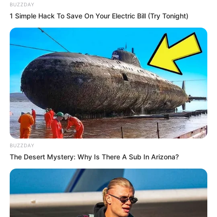
BUZZDAY
1 Simple Hack To Save On Your Electric Bill (Try Tonight)
Magyar szerint rendszerváltás-hangulatról
beszélnek az emberek, de szerinte ez több is ennél,
mert még a rendszerváltáskor sem álltak ki ennyire
nyíltan az emberek, mint most. Radnai arról is
BUZZDAY
beszélt, hogy a rendszerváltás már egy éve
The Desert Mystery: Why Is There A Sub In Arizona?
elkezdődött, aminek a kormányváltás csak egy
fontos pontja lesz majd. Magyar az utazás előtt azt
várta, hogy támadni fogják majd őket, de azt látja,
hogy már ez sincs, megfáradtak, viharverten jönnek