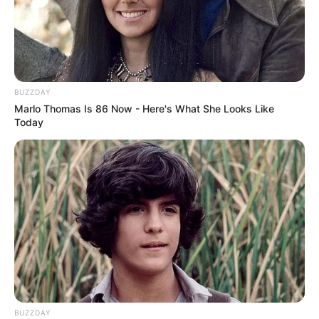
BUZZDAY
Marlo Thomas Is 86 Now - Here's What She Looks Like
Today
BUZZDAY