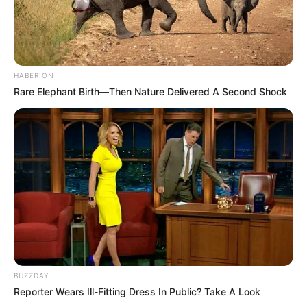
HABERION
Rare Elephant Birth—Then Nature Delivered A Second Shock
BUZZDAY
Reporter Wears Ill-Fitting Dress In Public? Take A Look