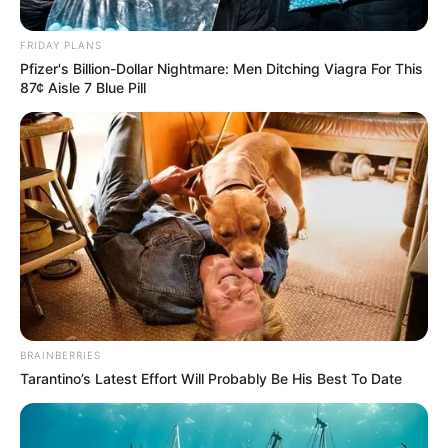
Posted
Friss hírek
FRIDAY PLANS
in
Pfizer's Billion-Dollar Nightmare: Men Ditching Viagra For This
Magyar Péter kedd este
87¢ Aisle 7 Blue Pill
felrobbantotta a facebookot-
EZT kaptuk tőle!
by
Szerző
•
January 5, 2026
BRAINBERRIES
Tarantino’s Latest Effort Will Probably Be His Best To Date