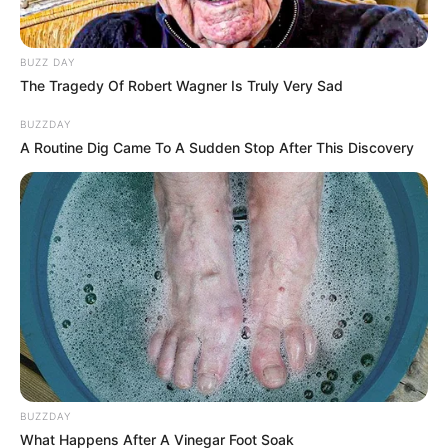
BUZZ DAY
The Tragedy Of Robert Wagner Is Truly Very Sad
BUZZDAY
A Routine Dig Came To A Sudden Stop After This Discovery
Magyar Péter reagált a tegnapi Harcosok Klubja
felhívására. Miközben épp az egymillió lépésű túrán
halad,tett egy bejelentést Magyar Péter elmondta,
BUZZDAY
hogy félúton járnak, hat napja sétálnak, és
What Happens After A Vinegar Foot Soak
valószínűleg szombatra érnek majd Nagyváradra.