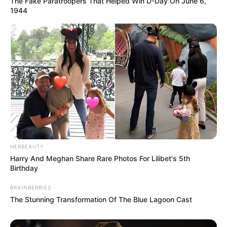
The Fake Paratroopers That Helped Win D-Day On June 6,
1944
HERBEAUTY
Harry And Meghan Share Rare Photos For Lilibet's 5th
Birthday
BRAINBERRIES
The Stunning Transformation Of The Blue Lagoon Cast