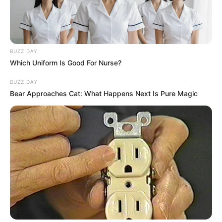
lelkes, agilis fiatal, akik nagyon sokat segítenek, és
ezt nem lehet pénzzel pótolni.
BUZZ DAY
Which Uniform Is Good For Nurse?
BUZZ DAY
Bear Approaches Cat: What Happens Next Is Pure Magic