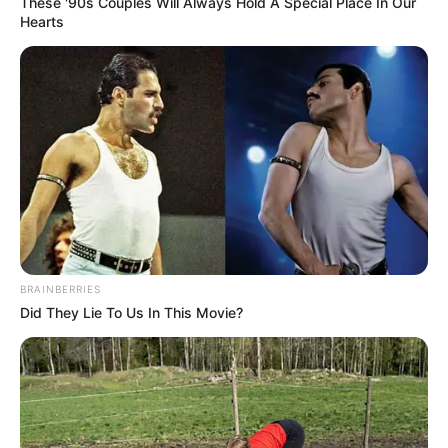
These '90s Couples Will Always Hold A Special Place In Our
Hearts
BRAINBERRIES
Did They Lie To Us In This Movie?