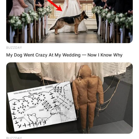
BUZZDAY
My Dog Went Crazy At My Wedding — Now I Know Why
BUZZDAY