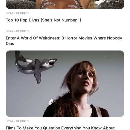
Posted
Friss hírek
in
BRAINBERRIES
Ma lenne 69 éves Bajor Imre –
Top 10 Pop Divas (She's Not Number 1)
lánya most elárulta a szívszorító
BRAINBERRIES
igazságot
Enter A World Of Weirdness: 8 Horror Movies Where Nobody
Dies
by
Szerző
•
April 2, 2026
BRAINBERRIES
Films To Make You Question Everything You Know About