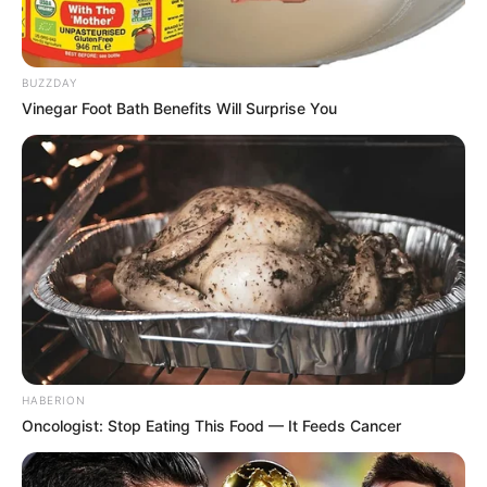
BUZZDAY
Vinegar Foot Bath Benefits Will Surprise You
HABERION
Oncologist: Stop Eating This Food — It Feeds Cancer