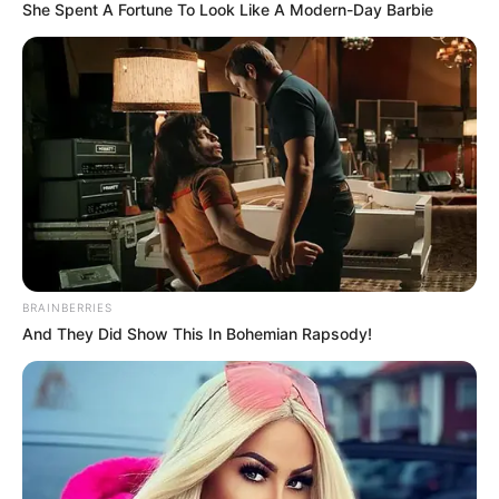
She Spent A Fortune To Look Like A Modern-Day Barbie
A fordulat végül egy egyszerű, de bölcs
gondolatból érkezett. Valaki arra emlékeztette,
hogy édesapját az egész ország szerette, és az
embereknek szükségük van arra, hogy közösen
emlékezzenek rá. Ez a felismerés segített neki
abban, hogy ne bezárkózzon, hanem megengedje a
világnak is a gyász és az emlékezés lehetőségét.
BRAINBERRIES
And They Did Show This In Bohemian Rapsody!
A gyász feldolgozásának egyik legfontosabb
állomása egy különleges projekt lett, amelyet Lili
testvérével, Marcival közösen valósított meg.
A Balaton közelében fekvő Füle településen áll az a