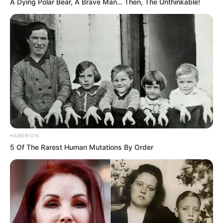
A Dying Polar Bear, A Brave Man… Then, The Unthinkable!
HABERION
5 Of The Rarest Human Mutations By Order