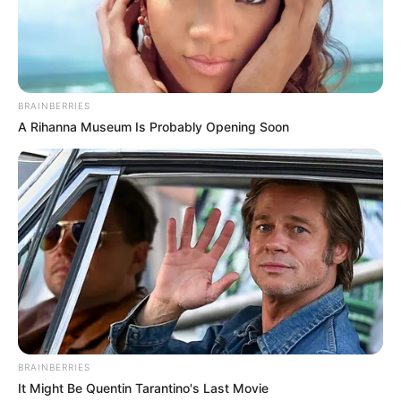
A tragédia végül a két testvért is még szorosabban
összekovácsolta. Egymást segítve, a saját
tempójukban jutottak el a gyász legnehezebb
szakaszain át az elfogadásig.
BRAINBERRIES
A Rihanna Museum Is Probably Opening Soon
Bajor Imre ma is ott él a család emlékeiben –
minden régi történetben, minden felvételen, minden
humoros mondatban, amelyet egykor ő mondott ki,
és ott van a fülei emlékszoba falai között is, ahol a
rajongók ma is megállnak egy pillanatra, hogy
felidézzék a magyar televízió egyik legnagyobb
egyéniségét.
BRAINBERRIES
It Might Be Quentin Tarantino's Last Movie