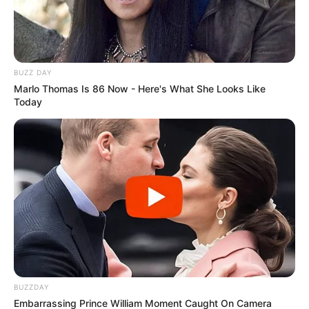
BUZZ DAY
Marlo Thomas Is 86 Now - Here's What She Looks Like
Today
Magyar Péter kemény hangú bejegyzést tett közzé
a Szőlő utcai ügy kapcsán – a teljes szöveg
változtatás nélkül olvasható
Komoly társadalmi felháborodást váltott ki a Szőlő
BUZZDAY
Embarrassing Prince William Moment Caught On Camera
utcai gyermekotthonból kiszivárgott videófelvétel,