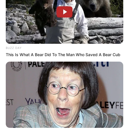
BUZZ DAY
This Is What A Bear Did To The Man Who Saved A Bear Cub