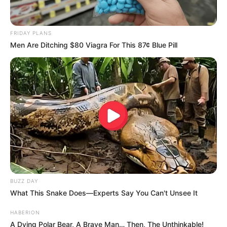
FRIDAY PLANS
Men Are Ditching $80 Viagra For This 87¢ Blue Pill
BUZZ DAY
What This Snake Does—Experts Say You Can't Unsee It
HABERION
A Dying Polar Bear, A Brave Man… Then, The Unthinkable!