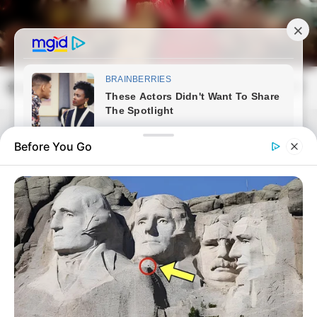
Skip
to
content
frissvilag.com
Mai
Open
Men
Search
Before You Go