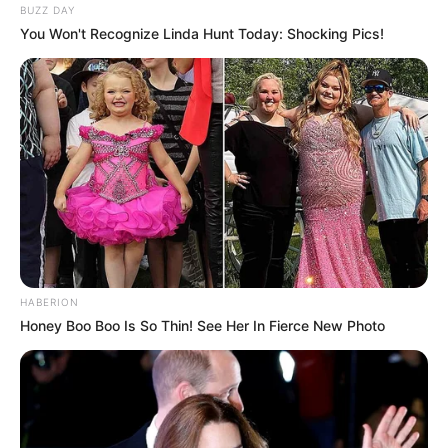
BUZZ DAY
You Won't Recognize Linda Hunt Today: Shocking Pics!
HABERION
Honey Boo Boo Is So Thin! See Her In Fierce New Photo