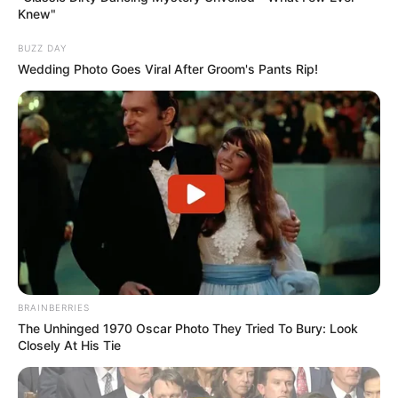
Knew"
BUZZ DAY
Wedding Photo Goes Viral After Groom's Pants Rip!
BRAINBERRIES
The Unhinged 1970 Oscar Photo They Tried To Bury: Look
Closely At His Tie