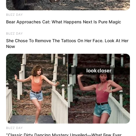
BUZZ DAY
Bear Approaches Cat: What Happens Next Is Pure Magic
BUZZ DAY
She Chose To Remove The Tattoos On Her Face. Look At Her
Now
BUZZ DAY
“Classic Dirty Dancing Mystery Unveiled—What Few Ever