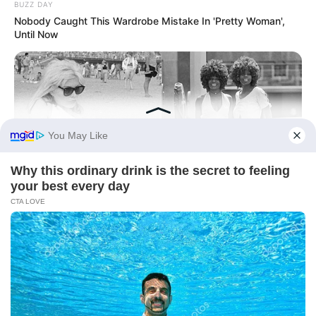
BUZZ DAY
Nobody Caught This Wardrobe Mistake In 'Pretty Woman',
Until Now
BUZZ DAY
Photos From The 70s That Defined A Beauty Standard
BUZZ DAY
Suspicious Eagle Tries To Steal Puppy - Watch What
Happened