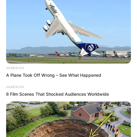
mint hogy haladéktalanul benyújtja a kormánya
lemondását!Felszólítom a köztársasági elnököt,
hogy szólaljon meg és a lehető legkorábbi
időpontra írja ki az országgyűlési választásokat!
HABERION
A Plane Took Off Wrong – See What Happened
HABERION
6 Film Scenes That Shocked Audiences Worldwide