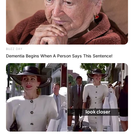
BUZZ DAY
Dementia Begins When A Person Says This Sentence!