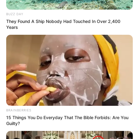
Posted
Friss hírek
BUZZ DAY
in
They Found A Ship Nobody Had Touched In Over 2,400
Magyar Péter döntött : ezt lépi
Years
meg a választás éjszakáján
vereség esetén
by
Szerző
•
April 6, 2026
BRAINBERRIES
15 Things You Do Everyday That The Bible Forbids: Are You
Guilty?