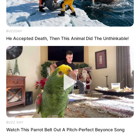
BUZZDAY
He Accepted Death, Then This Animal Did The Unthinkable!
BUZZ DAY
Watch This Parrot Belt Out A Pitch-Perfect Beyonce Song