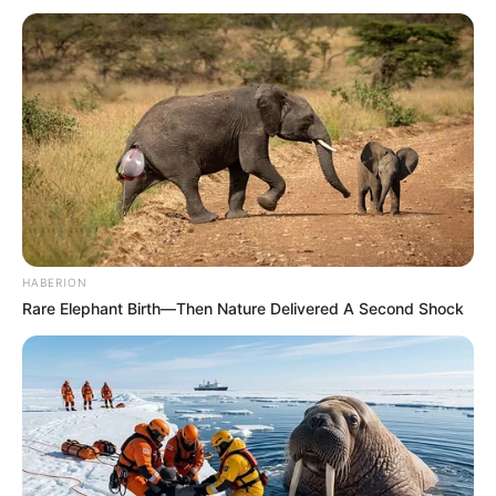
vereségre, a nyilatkozata mégis azt mutatja, hogy
legalább szavak szintjén próbál más hangnemet
behozni a magyar politikába.
Kapcsolódó cikkünk
HABERION
Rare Elephant Birth—Then Nature Delivered A Second Shock