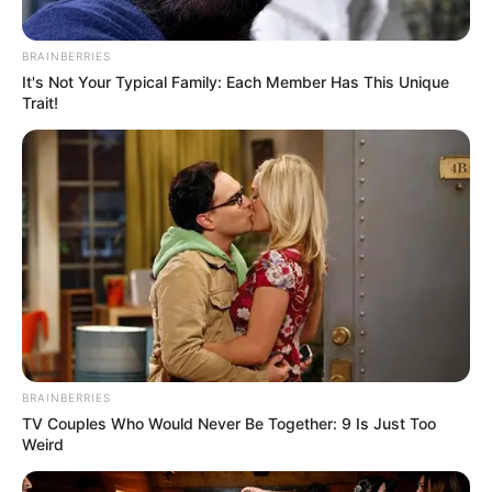
BRAINBERRIES
It's Not Your Typical Family: Each Member Has This Unique
Trait!
BRAINBERRIES
TV Couples Who Would Never Be Together: 9 Is Just Too
Weird