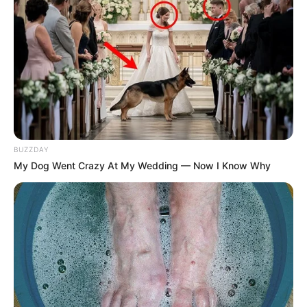
BUZZDAY
My Dog Went Crazy At My Wedding — Now I Know Why