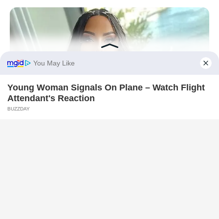
BRAINBERRIES
She Spent A Fortune To Look Like A Modern-Day Barbie