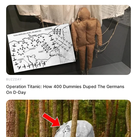
feltűnést, mert a magyar politikában ritkán hallani
ilyen nyílt beszédet arról, hogyan kezelné valaki a
kudarcot. A nyilatkozat több hazai lapban is
megjelent az elmúlt napokban.
BUZZDAY
Operation Titanic: How 400 Dummies Duped The Germans
On D-Day