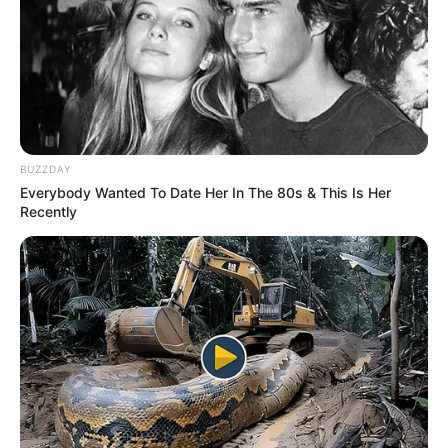
Posted
Friss hírek
in
Teljesen letaglózta az országot!
Orbán megtette Szabó Bencével
– ILYENRE még soha nem volt
BUZZDAY
példa: – Elszabadulhat a pokol!
Everybody Wanted To Date Her In The 80s & This Is Her
Recently
by
Szerző
•
April 9, 2026