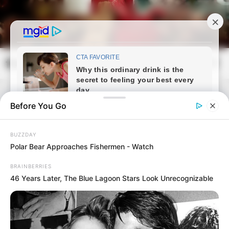
Skip
to
content
frissvilag.com
Mai
Open
Men
Search
Before You Go
BUZZDAY
Polar Bear Approaches Fishermen - Watch
BRAINBERRIES
46 Years Later, The Blue Lagoon Stars Look Unrecognizable