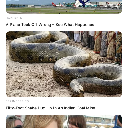
HABERION
A Plane Took Off Wrong – See What Happened
BRAINBERRIES
Fifty-Foot Snake Dug Up In An Indian Coal Mine