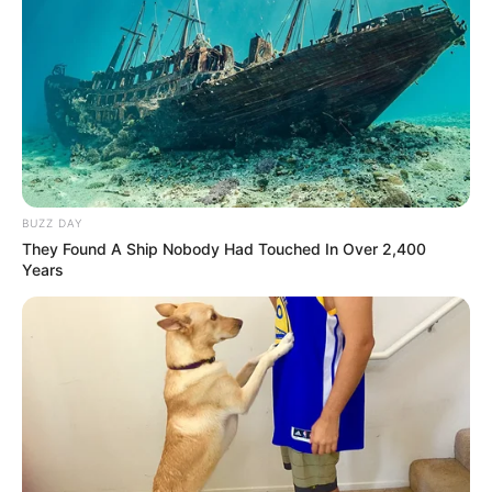
és a magyarországi bejelentővédelmi szabályozás
magyarországi működőképességének éles tesztje
lesz. A hatályos törvények szerint ugyanis már a
meggyanúsítása is kétséges alapokon nyugszik, ha
pedig ennél is nagyobb joghátrány éri, az az egyik
legfontosabb visszaélések elleni jogszabályunk
teljes csődjét jelzi.
BUZZ DAY
They Found A Ship Nobody Had Touched In Over 2,400
Years