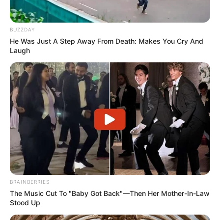
BUZZDAY
He Was Just A Step Away From Death: Makes You Cry And
Laugh
BRAINBERRIES
The Music Cut To "Baby Got Back"—Then Her Mother-In-Law
Stood Up