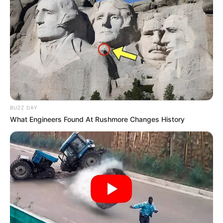
BUZZ DAY
What Engineers Found At Rushmore Changes History