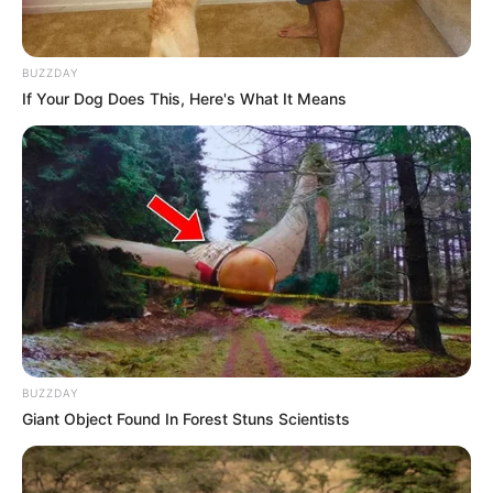
BUZZDAY
If Your Dog Does This, Here's What It Means
BUZZDAY
Giant Object Found In Forest Stuns Scientists
A lap arra emlékeztet, az Európai Parlament 2019-