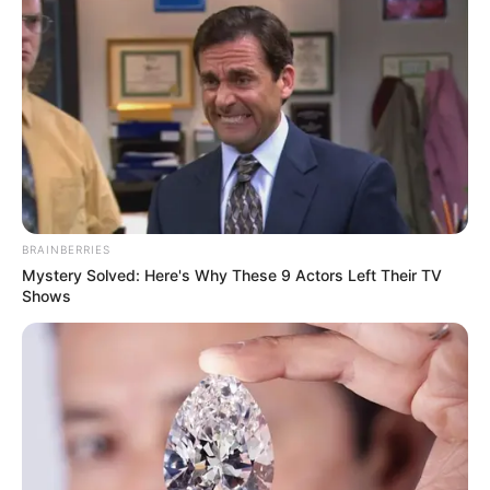
BRAINBERRIES
Mystery Solved: Here's Why These 9 Actors Left Their TV
Shows