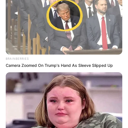
BRAINBERRIES
Camera Zoomed On Trump's Hand As Sleeve Slipped Up
Magyar és uniós jogot is sért az Orbán-kormány