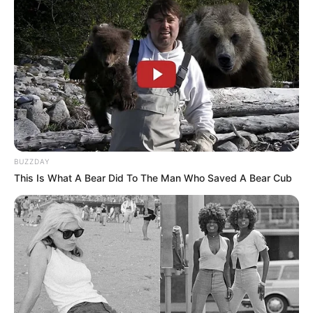
BUZZDAY
This Is What A Bear Did To The Man Who Saved A Bear Cub