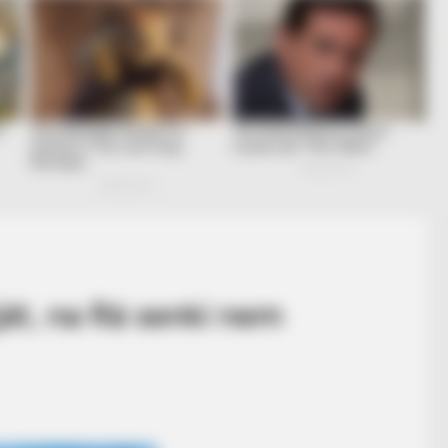
át, na Rá senki nem