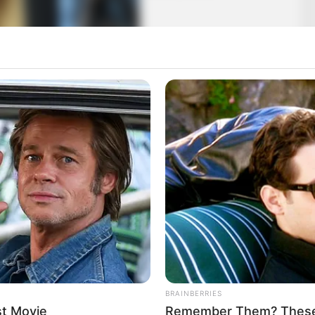
 halálát követően, hiszen még a gyászév fele sem telt
alakivel, mégsem reagált az erről szóló kritikákra,
BRAINBERRIES
st Movie
Remember Them? These 