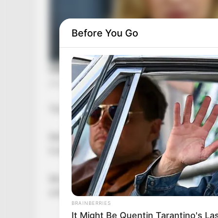
Before You Go
Tavaly ilyenkor még titkolta
Berki Mazsi, hogy új párja lenne férje tragikus
le akkor.
Bár az özvegy lebukott, hogy viszonyt folytat v
amiből rengeteget kapott emiatt.
BRAINBERRIES
It Might Be Quentin Tarantino's La