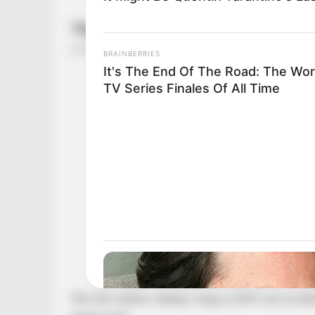
BRAINBERRIES
It's The End Of The Road: The Wor
TV Series Finales Of All Time
Ma már nyíltan vállalja, hogy új férfi van az é