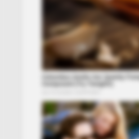
BRAINBERRIES
17 Rare Churches Underground Th
Still Exist