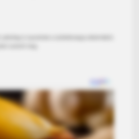
, jelenleg is nyaralnak a születésnapja alkalmából,
zést osztott meg.
BRAINBERRIES
Who Pursued
See How The Blue Lagoo
Years
BRAINBERRIES
46 Years Later, The Blue Lagoon Stars
Look Unrecognizable