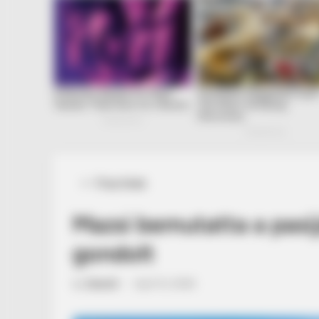
Posted
Friss hírek
in
Mazsi bemutatta a pasij
gondolt
by
Szerző
•
April 12, 2026