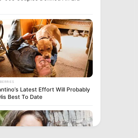
BERRIES
ntino’s Latest Effort Will Probably
His Best To Date