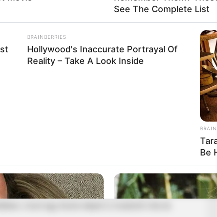
See The Complete List
BRAINBERRIES
st
Hollywood's Inaccurate Portrayal Of
Reality – Take A Look Inside
BRAIN
Tara
Be 
letében, most egy közös képet is mutatott róla és