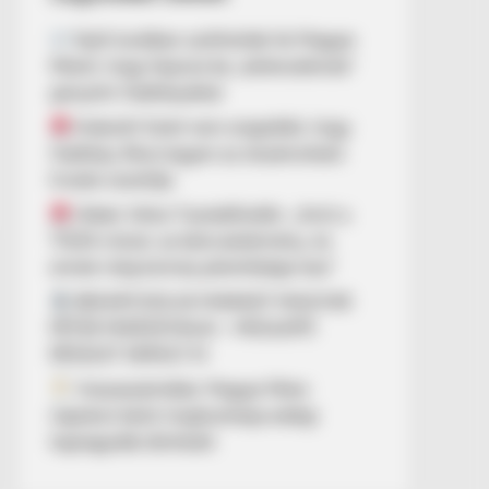
Nyílt levélben szólították fel Magyar
Pétert, hogy fejezze be „óellenzékinek”
gúnyolni Hadházyékat
Kiderült! Ezért nem engedték, hogy
Hadházy Ákos legyen az elszámoltató
hivatal vezetője
Orbán Viktor Tusnádfürdőn: „Amit a
TISZA művel, az bűncselekmény, és
ennek még komoly jelentősége lesz”
BEKAPCSOLVA MARADT MAGYAR
PÉTER MIKROFONJA – MEGLEPŐ
RÉSZLET DERÜLT KI
Visszaszámlálás: Magyar Péter
napokon belül meghozhatja eddigi
legnagyobb döntését