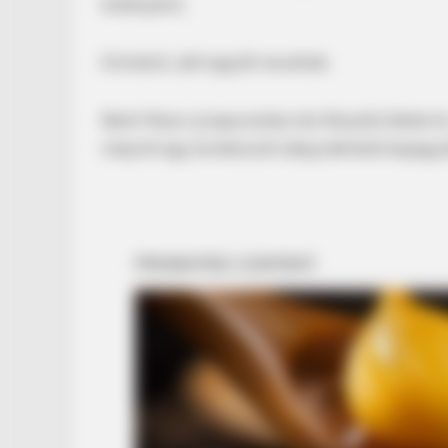
kislányáról,
Emmáról, akit együtt nevelnek.
Berki Mazsi új kapcsolata óta fényűző életet él
melyről egy korlátozott ideig elérhető bejegy
BRAINBERRIES
Shocking Turn Of Event: Actors 
Controversial Careers