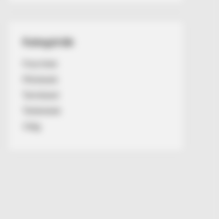
Kategóriák
Friss hírek
Művészek
Természet
Történetek
Világ