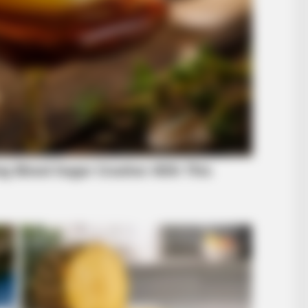
BRAIN
at
Ole
Ove