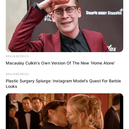
BRAINBERRIES
Macaulay Culkin's Own Version Of The New ‘Home Alone’
BRAINBERRIES
Plastic Surgery Splurge: Instagram Model's Quest For Barbie
Looks
„A szüleim a közmédián nevelkedtek, én és a tesóm
hiába mondtuk, hogy Orbán gáz és hazudik stb,
nem hittek nekünk. Ma hívott anyum, hogy nézték