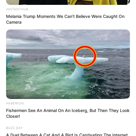
INSTANTHUB
Melania Trump Moments We Can't Believe Were Caught On
Camera
HABERION
Fishermen See An Animal On An Iceberg, But Then They Look
Closer!
BUZZ DAY
A Duel Between A Cat And A Bird Is Captivating The Internet