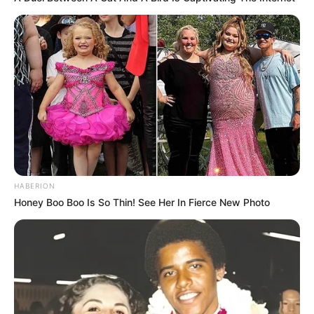
HABERION
Honey Boo Boo Is So Thin! See Her In Fierce New Photo