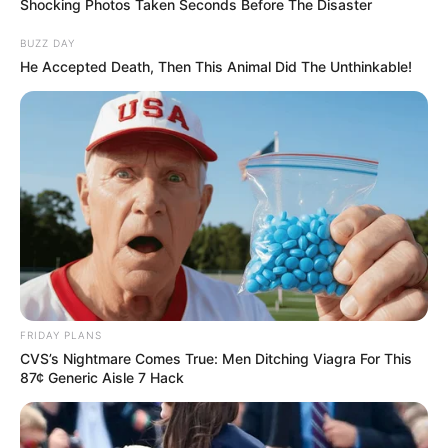
Shocking Photos Taken Seconds Before The Disaster
BUZZ DAY
He Accepted Death, Then This Animal Did The Unthinkable!
FRIDAY PLANS
CVS’s Nightmare Comes True: Men Ditching Viagra For This
87¢ Generic Aisle 7 Hack