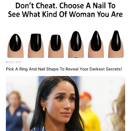
„Meglepően jó válaszokat adott még a
kampányban önmagáról festett képhez képest is.
Nem agresszívan domináns, ugyanakkor nem is
kényszeresen megfelelni akaró hópihe. Ilyen lehet
az. ha az embernek van egy koherens világnézete,
várjuk a folytatást. Ha ilyen miniszterelnök lesz,
BUZZ DAY
akkor remek évek jönnek, legyen olyan amilyennek
Pick A Ring And Nail Shape To Reveal Your Darkest Secrets!
most látszik!” – írta egy másik kommentelő