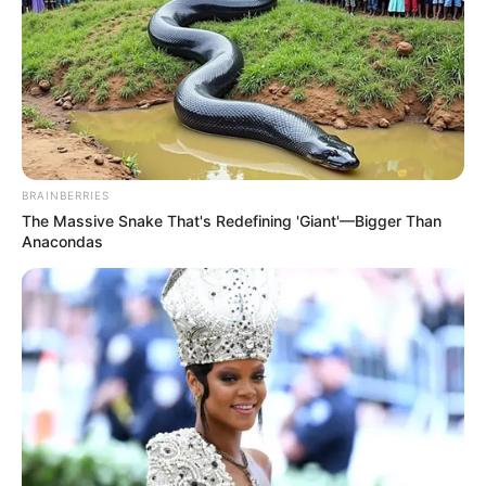
BRAINBERRIES
The Massive Snake That's Redefining 'Giant'—Bigger Than
Anacondas
Teljesen másmilyennek képzelték Orbán hívei
Magyar Pétert. A hétfői nemzetközi
sajtótájékoztató után sokaknak leesett az álla.