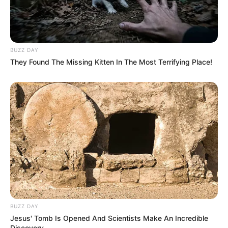
BUZZ DAY
They Found The Missing Kitten In The Most Terrifying Place!
BUZZ DAY
Jesus' Tomb Is Opened And Scientists Make An Incredible
Discovery