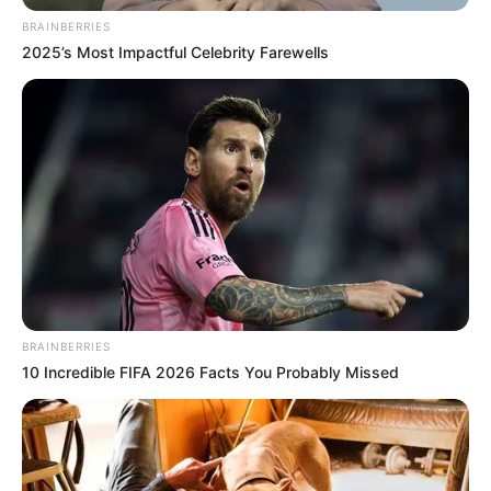
BRAINBERRIES
2025’s Most Impactful Celebrity Farewells
BRAINBERRIES
10 Incredible FIFA 2026 Facts You Probably Missed
Sokan politikai szemmel nézték Magyar Péter
legutóbbi interjúját, Andrási Betty pszichológus
azonban egészen más oldalról közelítette meg a