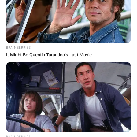
És közben történik még valami, addig ehhez nem
szoktunk…
Elindult a politikai transzparencia.
BRAINBERRIES
It Might Be Quentin Tarantino's Last Movie
BRAINBERRIES