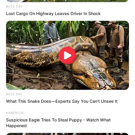
BUZZ DAY
Lost Cargo On Highway Leaves Driver In Shock
BUZZ DAY
What This Snake Does—Experts Say You Can't Unsee It
HABERION
Suspicious Eagle Tries To Steal Puppy - Watch What
Happened