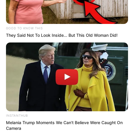
GOOD TO KNOW THIS
They Said Not To Look Inside... But This Old Woman Did!
INSTANTHUB
Melania Trump Moments We Can't Believe Were Caught On
Camera