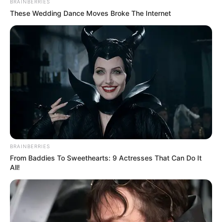
BRAINBERRIES
These Wedding Dance Moves Broke The Internet
BRAINBERRIES
Nem a politika miatt, hanem a kommunikáció miatt.
From Baddies To Sweethearts: 9 Actresses That Can Do It
Az, ahogy a riporter viselkedett, a folyamatos
All!
félbeszakítás, a fölény, a másik lenyomása, az
azonnali védekezés, a nonverbális jelek,
egyszerűen hihetetlen volt.