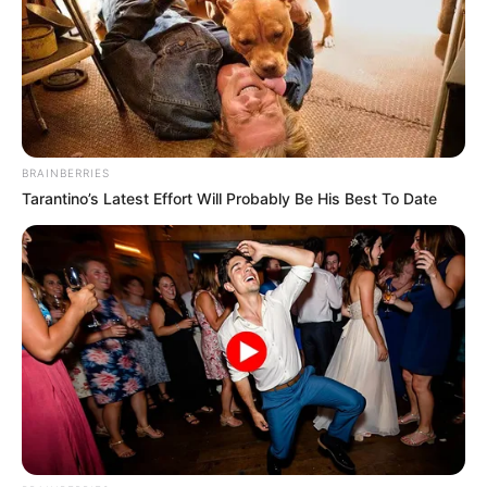
látottakat. A szakember szerint nem csupán egy
feszült beszélgetés zajlott a kamerák előtt, hanem
olyan viselkedési minták és idegrendszeri reakciók
is megmutatkoztak, amelyek sokkal többet
elárulnak a mostani közhangulatról, mint elsőre
hinnénk. Elemzésében döbbenetes megállapításra
BRAINBERRIES
jutott, és arról is beszélt, mit tükröz valójában az,
Tarantino’s Latest Effort Will Probably Be His Best To Date
amit nézők ezrei láthattak az élő adásban
Nekünk nincs tv-nk, de olyan sokan elküldték
nekem, hogy két kliens között megnéztem az M1-es
Magyar Péter interjút.
Tátva maradt a szám, és komolyan azt hittem,
álmodok. Ilyen van? Mi történik itt???