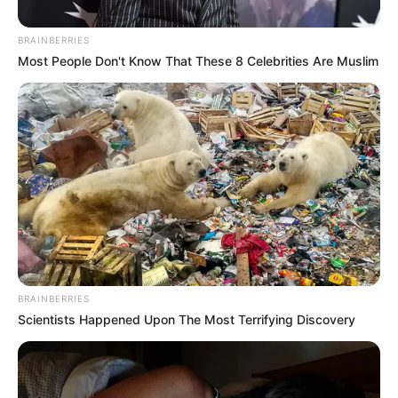
Posted
Friss hírek
BRAINBERRIES
in
Most People Don't Know That These 8 Celebrities Are Muslim
Andrási Betty pszichológus
elemezte ki Magyar Péter
interjúját: döbbenetes dolgot
mondott
by
Szerző
•
April 15, 2026
BRAINBERRIES
Scientists Happened Upon The Most Terrifying Discovery