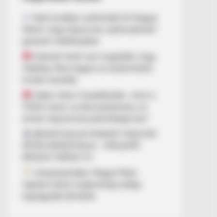
Nyílt levélben szólították fel Magyar
Pétert, hogy fejezze be „óellenzékinek”
gúnyolni Hadházyékat
Kiderült! Ezért nem engedték, hogy
Hadházy Ákos legyen az elszámoltató
hivatal vezetője
Orbán Viktor Tusnádfürdőn: „Amit a
TISZA művel, az bűncselekmény, és
ennek még komoly jelentősége lesz”
BEKAPCSOLVA MARADT MAGYAR
PÉTER MIKROFONJA – MEGLEPŐ
RÉSZLET DERÜLT KI
Visszaszámlálás: Magyar Péter
napokon belül meghozhatja eddigi
legnagyobb döntését