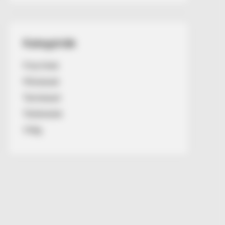
Kategóriák
Friss hírek
Művészek
Természet
Történetek
Világ