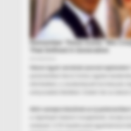
Három ügyet vennének azonnal napirendre
A
parlamentben három fontos ügyben kezdeménye
eltörlésében, a veszélyhelyzeti kormányzás m
arányosabbá tételében. Ezeket már az alakuló 
Aktív szerepre készülnek az új parlamentben
a végrehajtó hatalom mozgásterét, növelje az át
rendszert. A Mi Hazánk ezzel egyértelművé te