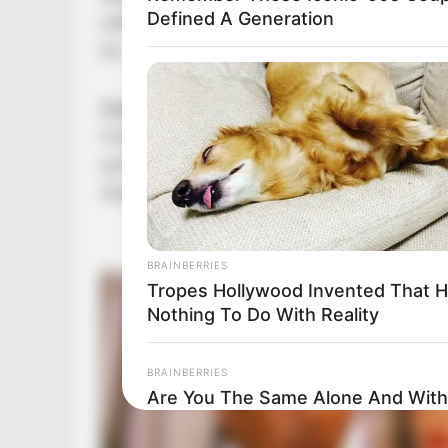
Defined A Generation
eddigi irányvonalát erősíti meg, mivel Toroczka
be.
A párt a folytonosság mellett döntött
A vála
Hazánk a korábbi vezetés fenntartása mellett te
parlamenti ciklusban is ugyanazzal a politikai 
dolgozni.
BRAINBERRIES
Tropes Hollywood Invented That 
Nothing To Do With Reality
BRAINBERRIES
Are You The Same Alone And With