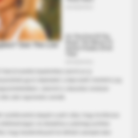
BRAINBERRIES
 frakcióvezetés bejelentése szerint az új
A Museum To Rihanna's 
znének gyors lépéseket: a képviselői mentelmi jog
egszüntetésében, valamint a választási rendszer
BRAINBERRIES
ülés után napirendre vennék.
She Gave Up A Normal Life To Act Like
A Horse
A nyilatkozatok alapján a párt célja, hogy korlátozza
láthatóságot, és átalakítsa a jelenlegi politikai
tte, hogy kezdeményező és látható szerepet akar