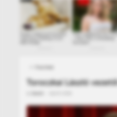
Posted
Friss hírek
in
Toroczkai László vezető
by
Szerző
•
April 21, 2026