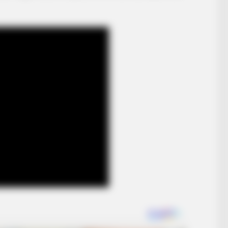
BRAIN
e
Why
The
BRAINBERRIES