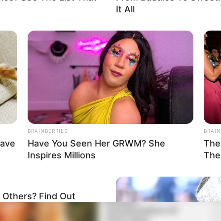
It All
i már az előző ciklusban is ezt a tisztséget töltötte
sztás nem számított meglepetésnek, hiszen a Mi
tte le a voksát. Ezzel azt üzenték, hogy az új
vezetéssel és határozott fellépéssel kívánnak
BRAINBERRIES
BRAIN
Have
Have You Seen Her GRWM? She
The
Inspires Millions
The
 Others? Find Out