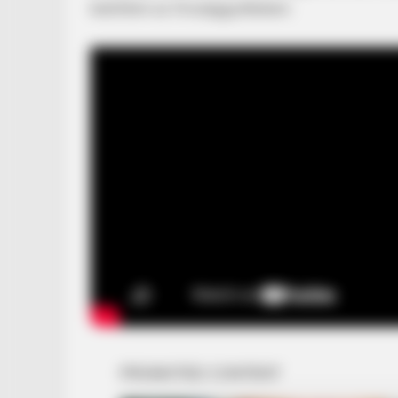
betölteni az Országgyűlésben.
BRAINBERRIES
These Actors Didn't Want To Shar
The Spotlight
BRAINBERRIES