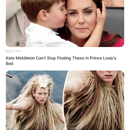
BUZZ DAY
Kate Middleton Can't Stop Finding These In Prince Louis's
Bed