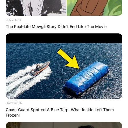
BUZZ DAY
The Real-Life Mowgli Story Didn't End Like The Movie
HABERION
Coast Guard Spotted A Blue Tarp. What Inside Left Them
Frozen!