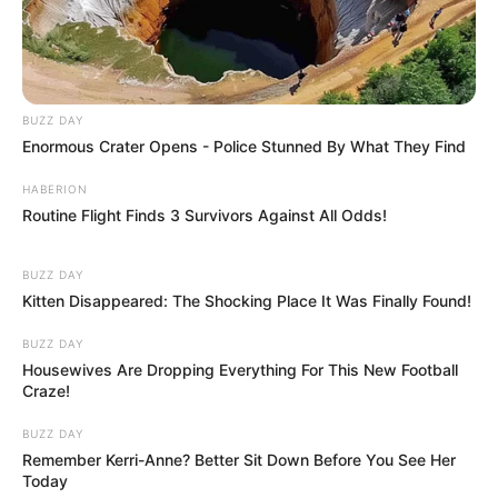
BUZZ DAY
Enormous Crater Opens - Police Stunned By What They Find
HABERION
Routine Flight Finds 3 Survivors Against All Odds!
BUZZ DAY
Kitten Disappeared: The Shocking Place It Was Finally Found!
BUZZ DAY
Housewives Are Dropping Everything For This New Football
Craze!
BUZZ DAY
Remember Kerri-Anne? Better Sit Down Before You See Her
Today