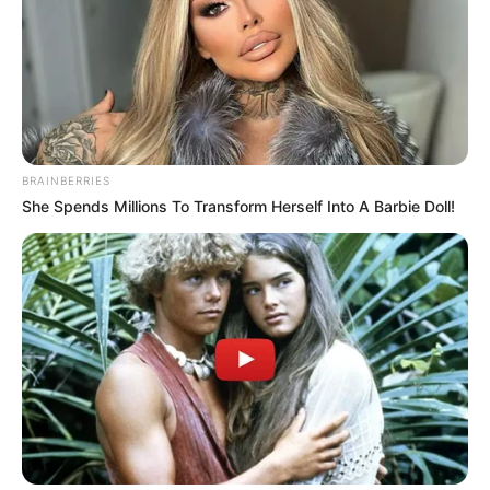
több mint 2,2 millió embert érinthet. A legnagyobb
dobás egy új, úgynevezett nyugdíjas
BRAINBERRIES
She Spends Millions To Transform Herself Into A Barbie Doll!