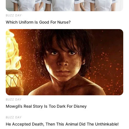
BUZZ DAY
Which Uniform Is Good For Nurse?
BUZZ DAY
Mowgli’s Real Story Is Too Dark For Disney
BUZZ DAY
He Accepted Death, Then This Animal Did The Unthinkable!