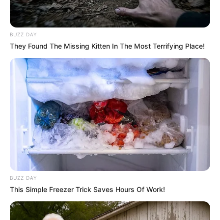
BUZZ DAY
They Found The Missing Kitten In The Most Terrifying Place!
BUZZ DAY
This Simple Freezer Trick Saves Hours Of Work!