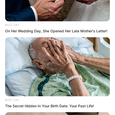
BUZZ DAY
On Her Wedding Day, She Opened Her Late Mother's Letter!
BUZZ DAY
The Secret Hidden In Your Birth Date: Your Past Life!