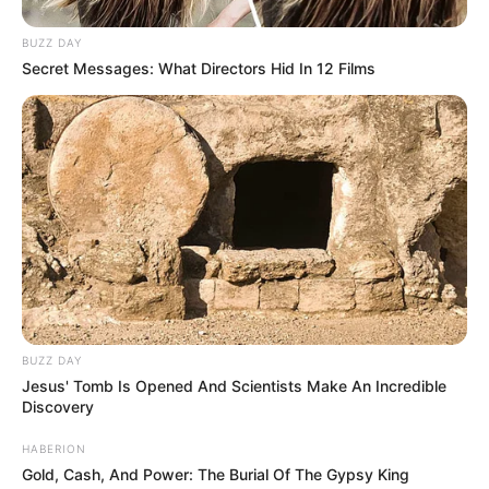
BUZZ DAY
Secret Messages: What Directors Hid In 12 Films
BUZZ DAY
Jesus' Tomb Is Opened And Scientists Make An Incredible
Discovery
HABERION
Gold, Cash, And Power: The Burial Of The Gypsy King