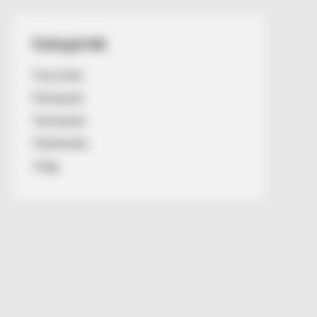
Kategóriák
Friss hírek
Művészek
Természet
Történetek
Világ