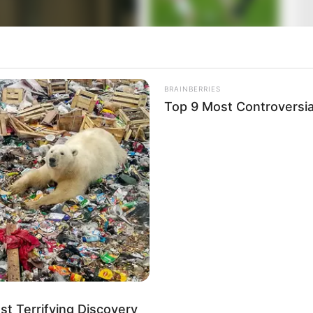
BRAINBERRIES
Top 9 Most Controversi
pviselője hétfőn a közösségi oldalán közölte, hogy
t Terrifying Discovery