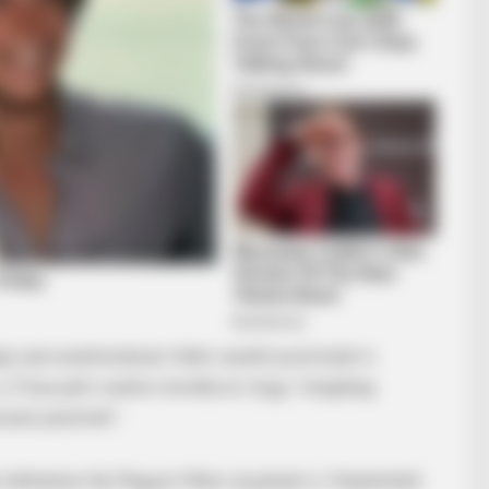
BRAINBERRIES
otball Fan Should Know
Discover 15 Surprising 
BRAINBERRIES
Clothes And Shoes Are The Real
Challenges For This Family!
gi szervezetrendszer több vezető pozícióját is
, a Tisza párt vezére mondta el, hogy “rengeteg
sszes peremet”.
láthatóan fáj Magyar Péter anyjának is. Feljelentett