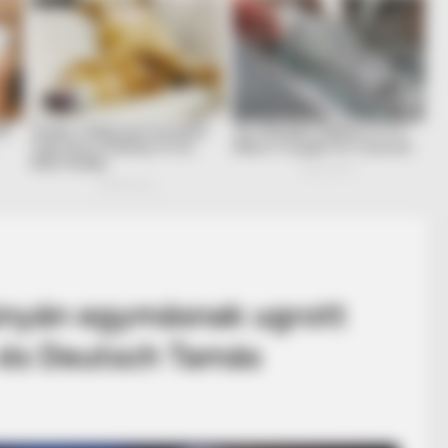
únyán egymásnak ugrott
 és Deutsch Tamás