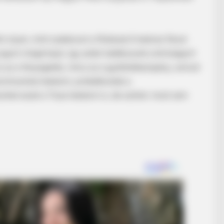
BRAIN
ano
Ole
Ove
 olyan, mint szakácsot a főzéssel.A kedves fiával
ogom mögé bújni, így aztán találkozunk a bíróságon!
ncs az a fenyegetés, nincs az a gyűlöletkampány, amivel
rror Movies Where
kommunista hatalom, próbálkoztak a
zhat ezzel a Tisza hatalom is, de szólok: most sem
BRAINBERRIES
Tarantino’s Latest Effor