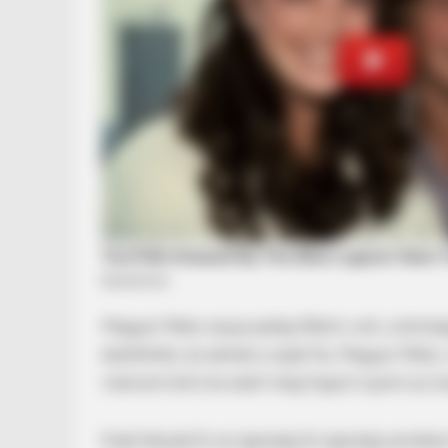
BRAINBERRIES
10 World Cup 2026 Facts Every Fo
Magyar Péter anyja pedig főbíró volt, a bírósá
betöltötte, és akinek a saját fia, Magyar Péter
rokonom bíró és ezért meg fogom nyerni az ö
Ezek tények.Ez az igazság.Az igazság azonban 