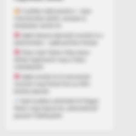
A széfben talált pendrive – olyan
információkat rejthet, amelyek új
kérdéseket vetnek fel
Újabb fideszes képviselő mondott le a
parlamentben – újabb politikai fordulat
Óriási a baj? Dobrev Klára súlyos
állítást fogalmazott meg a Fidesz
működéséről!
Újabb neveket és öt szervezetet
nevezett meg Molnár Áron az NKA-
botrány kapcsán
Nyílt levélben szólították fel Magyar
Pétert, hogy fejezze be „óellenzékinek”
gúnyolni Hadházyékat