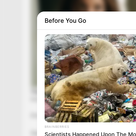
Before You Go
Erre kevesen számítottak.
BRAINBERRIES
Deutsch Tamás, a Fidesz európai parlamenti ké
Scientists Happened Upon The Mos