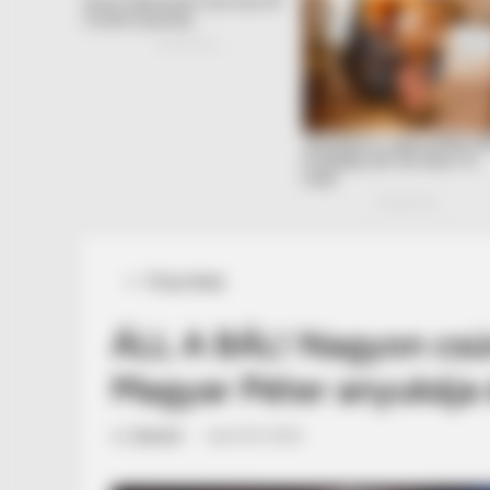
Posted
Friss hírek
in
ÁLL A BÁL! Nagyon cs
Magyar Péter anyukája
by
Szerző
•
April 29, 2026