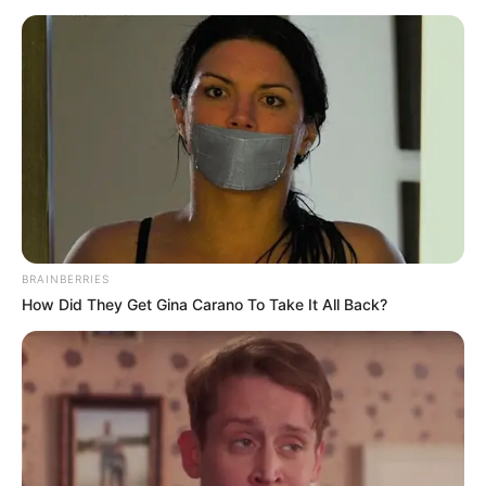
A háborúval is összekötötte a választást
BRAINBERRIES
How Did They Get Gina Carano To Take It All Back?
A volt miniszter azt állította, hogy a Fidesz
kormányon maradása esetén továbbra is ellenálltak
volna az Európai Unió nyomásának, és megvédték
volna az országot a háborús következményektől.
Szerinte az eddigi kormányzati politika egyfajta
védőhálót jelentett, amely most megszűnt.