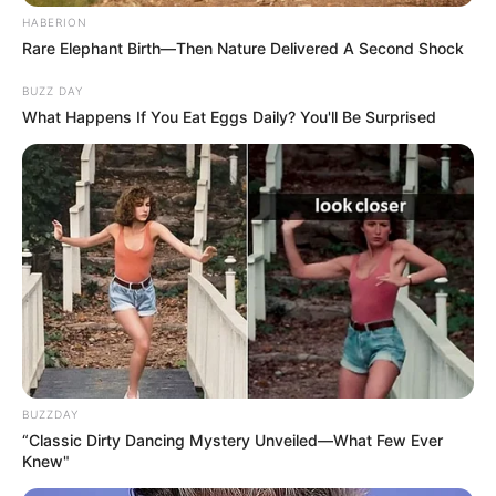
HABERION
Rare Elephant Birth—Then Nature Delivered A Second Shock
BUZZ DAY
What Happens If You Eat Eggs Daily? You'll Be Surprised
BUZZDAY
“Classic Dirty Dancing Mystery Unveiled—What Few Ever
Knew"