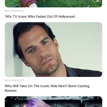
Posted
Friss hírek
BRAINBERRIES
in
’90s TV Icons Who Faded Out Of Hollywood
Rendkívüli hír érkezett: Szíjjártó
megszólalt ma este
by
Szerző
•
April 29, 2026
BRAINBERRIES
Who Will Take On The Iconic Role Next? Bond Casting
Rumors