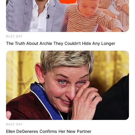
BUZZ DAY
The Truth About Archie They Couldn't Hide Any Longer
BUZZ DAY
Ellen DeGeneres Confirms Her New Partner