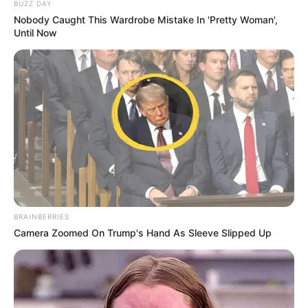
BUZZ DAY
Nobody Caught This Wardrobe Mistake In 'Pretty Woman',
Until Now
BRAINBERRIES
Camera Zoomed On Trump's Hand As Sleeve Slipped Up