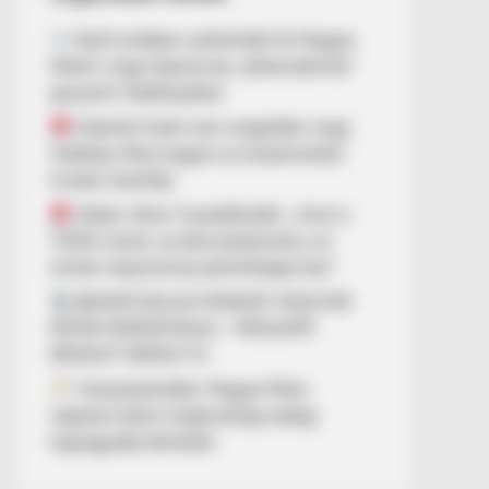
Nyílt levélben szólították fel Magyar
Pétert, hogy fejezze be „óellenzékinek”
gúnyolni Hadházyékat
Kiderült! Ezért nem engedték, hogy
Hadházy Ákos legyen az elszámoltató
hivatal vezetője
Orbán Viktor Tusnádfürdőn: „Amit a
TISZA művel, az bűncselekmény, és
ennek még komoly jelentősége lesz”
BEKAPCSOLVA MARADT MAGYAR
PÉTER MIKROFONJA – MEGLEPŐ
RÉSZLET DERÜLT KI
Visszaszámlálás: Magyar Péter
napokon belül meghozhatja eddigi
legnagyobb döntését