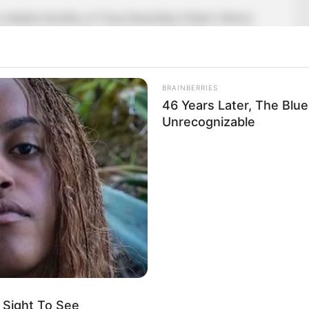
ldalán közölte:„A Tisza felszólítja Orbán Viktort,
ban kiskorúak ellen elkövetett rémtettek teljes és
Zsoltot a miniszterelnök-helyettesi funkcióból.”
BRAINBERRIES
alán a miniszterelnöknek is fontosabb lesz, hogy minél
46 Years Later, The Blu
cselekményeket a politikai elit asszisztálása mellett
Unrecognizable
.
ésszakának hétfői nyitónapját is felidézte, mondván:
l olvasva próbálja bizonygatni az ártatlanságát”.
 Pintér Sándor belügyminiszter mentheti meg azzal,
részletet nyilvánosságra hoz.
 Sight To See