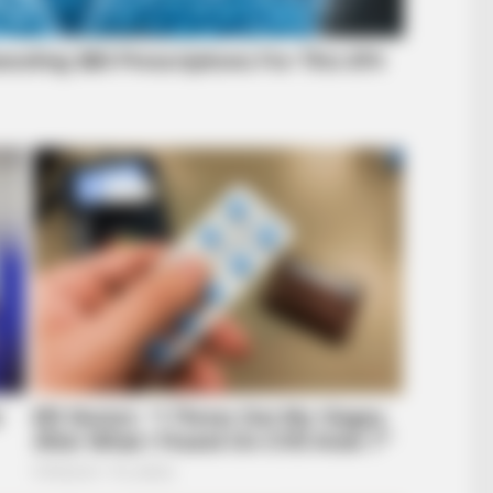
NEURO SHARP
INST
hat
Doctors Identify 5 Medications Now
Har
Conected To Memory Decline
Her
BUZZ DAY
r Coffee Brews. That Is
Viewers Had To Look A