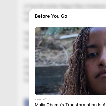
A Tisza Párt elnöke, Magyar Péter a Facebook-o
hogy a kormányzásuk alatt a Szőlő utcai otthon
Before You Go
nyilvános kivizsgálásáig függessze fel Semjén 
Magyar szerint „ha a barátja becsülete a tét, t
hamarabb kiderüljön, kik követtek el súlyos bűn
egy évtizeden keresztül gyermekek sérelmére”
A politikus bejegyzésében a parlament őszi ül
érdekes volt látni, hogy „valaki egy papírlapró
Magyar hozzátette: Semjén becsületét egyedül
ha gyorsan kivizsgáltatja az ügyet, és minden 
BUZZ DAY
Malia Obama's Transformation Is A