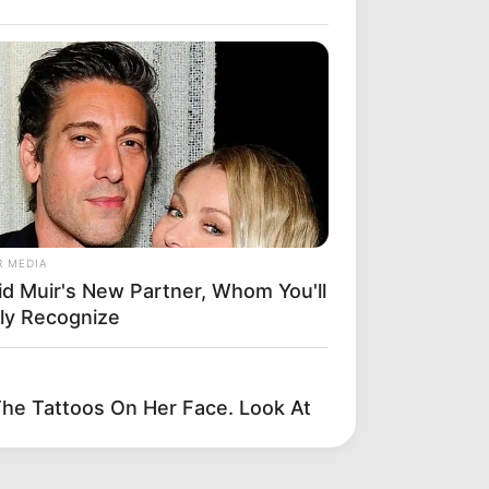
R MEDIA
id Muir's New Partner, Whom You'll
ily Recognize
e Tattoos On Her Face. Look At