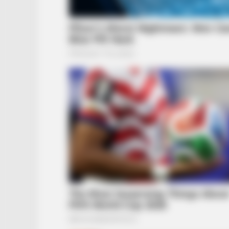
BUZZ DAY
If A Cat Bites Its Owner, Here's W
It Means
ROOM30
She Posts For 15 Minutes While He