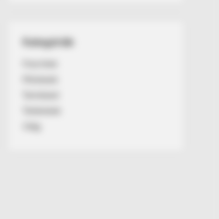
Kategóriák
Friss hírek
Művészek
Természet
Történetek
Világ