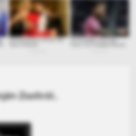
jén Zsoltról..