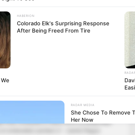
HABERION
Colorado Elk's Surprising Response
After Being Freed From Tire
RADA
t We
Dav
Eas
RADAR MEDIA
She Chose To Remove Th
tt az ideje, hogy a politikai közössége nevében kérjen
Her Now
gai miatt, amelyeket a Fidesz–KDNP propagandája
civil emberekkel szemben is” – üzente Magyar