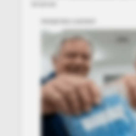
Semjénnek.
HABERION
A Plane Took Off Wrong – See Wh