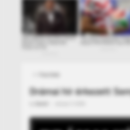
Posted
Friss hírek
in
Drámai hír érkezett Sem
by
Szerző
•
January 11, 2026