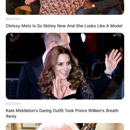
BUZZDAY
Chrissy Metz Is So Skinny Now And She Looks Like A Model
BUZZDAY
Kate Middleton's Daring Outfit Took Prince William's Breath
Away