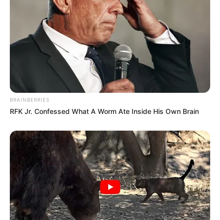
BRAINBERRIES
RFK Jr. Confessed What A Worm Ate Inside His Own Brain