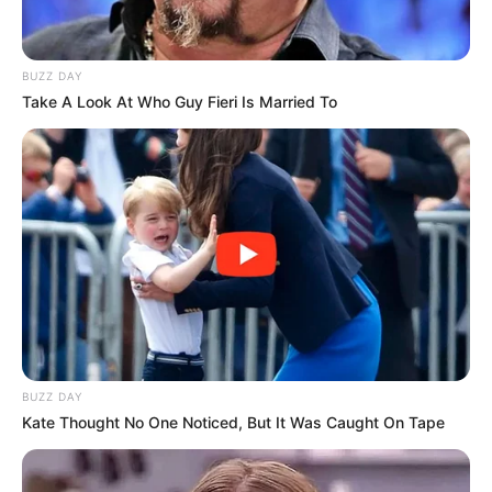
BUZZ DAY
Take A Look At Who Guy Fieri Is Married To
BUZZ DAY
Kate Thought No One Noticed, But It Was Caught On Tape