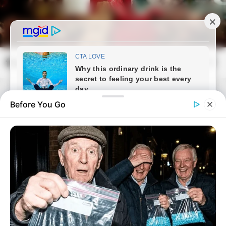
Skip
to
content
frissvilag.com
Mai
Open
Men
Search
Before You Go