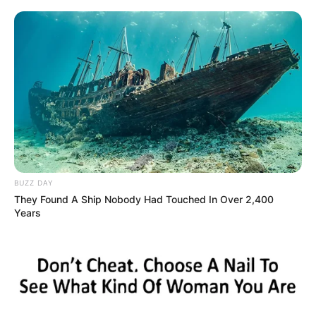
megkeresésére elmondta, hányadán állnak
egymással a házaspár tagjai – legalábbis a kártyák
szerint. Megszólalt a bennfentes!
BUZZ DAY
They Found A Ship Nobody Had Touched In Over 2,400
Years