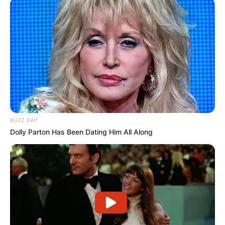
BUZZ DAY
Dolly Parton Has Been Dating Him All Along