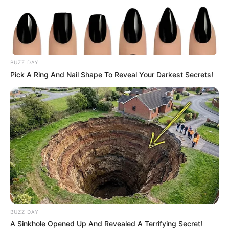
BUZZ DAY
Pick A Ring And Nail Shape To Reveal Your Darkest Secrets!
Ezt mondta arról, hogy Várkonyi Andrea elköltözött
Mészáros Lőrinctől – Várkonyi Andi és Mészáros
Lőrinc kapcsolatának nagy valószínúséggel vége
lesz. A férje gyerekei sem kedvelik
BUZZ DAY
A Sinkhole Opened Up And Revealed A Terrifying Secret!
Andit, de nem szólnak bele az apjuk magánéletébe.