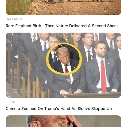
HABERION
Rare Elephant Birth—Then Nature Delivered A Second Shock
BRAINBERRIES
Camera Zoomed On Trump's Hand As Sleeve Slipped Up