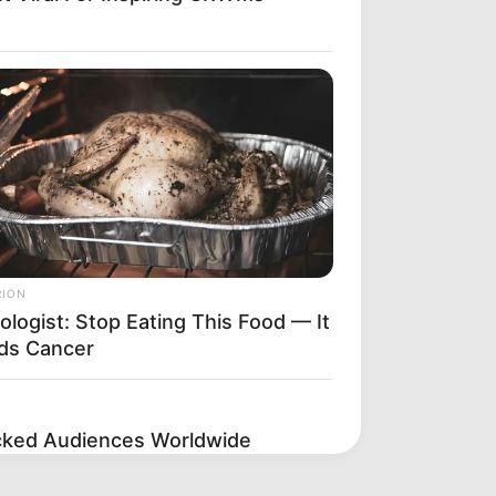
RION
ologist: Stop Eating This Food — It
ds Cancer
cked Audiences Worldwide