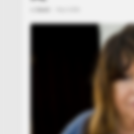
by
Szerző
•
May 5, 2026