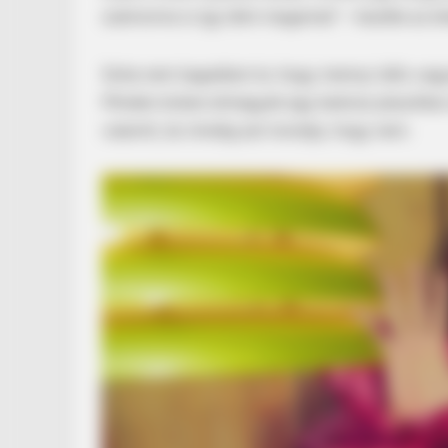
számomra is így látni magamat” – kezdte az éne
Soha nem tagadtam le, hogy mennyi idős vagy
Minden évben elmegyek egy kedves plasztika
valamit, és mindig azt mondja, hogy nem.
RADAR MEDIA
Dolly Parton Has Been Dating Him 