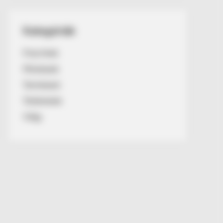
Kategóriák
Friss hírek
Művészek
Természet
Történetek
Világ