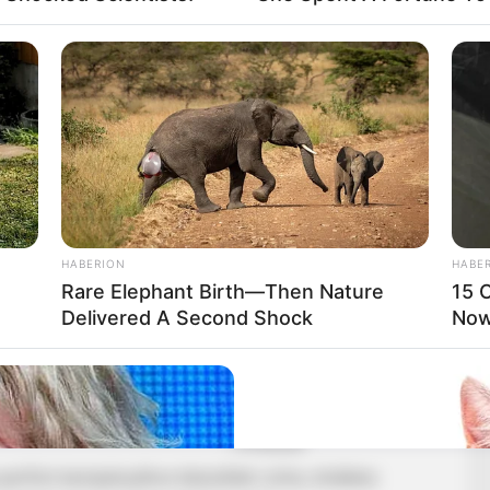
HABERION
HABE
Rare Elephant Birth—Then Nature
15 C
Delivered A Second Shock
Now.
a parfüm kampányához készültek volna, érdekes