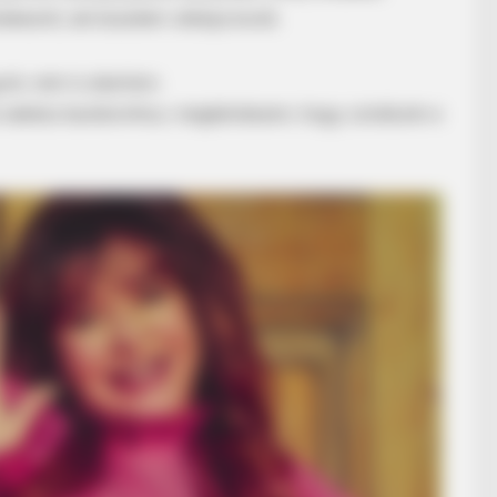
kesnő, aki büszkén vállalja korát.
ok, nem is akartam.
i sebész barátomhoz, megkérdezem, hogy csinálunk-e
RADAR MEDIA
All Along
Owner Made Shadow Figu
Millions
RADA
She
On 