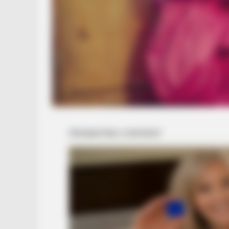
BUZZ DAY
Chrissy Metz Is So Skinny Now An
She Looks Like A Model
HABERION
The Man Who Ate A Whole Airpla