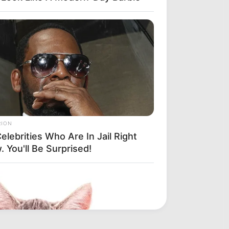
RION
elebrities Who Are In Jail Right
 You'll Be Surprised!