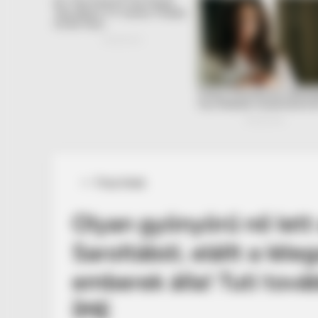
Posted
Friss hírek
in
Olyan gyönyörű nő lett
Saroltából, elállt a lél
emberek álla! Tuti tová
ÍME