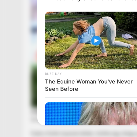
BUZZ DAY
The Equine Woman You've Never
Seen Before
Ezek a fotók olyanok lettek, mintha egy drág