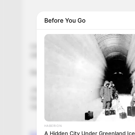
Before You Go
Cini 74 éves, bomba formában van, nemrég mé
alatt többezer követőt szerzett.
Büszkén vállalja a korát
„Fiatal koromban a nagyon mini szoknyát én h
farmer, bőrnaci, egy menő póló. Sosem öltöz
hang volt mindig a lényeg, Úgy voltam vele, h
HABERION
A Hidden City Under Greenland Ice