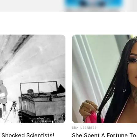
g az Instagramon is megjelent, ahol néhány nap
oztam be a divatba, de amúgy a kedvenc ruháim a
ködtem igazán elegánsan, sőt. Nekem a zene meg a
ogy ne legyek szakadt, de a többi nem volt fontos.
BRAINBERRIES
 Shocked Scientists!
She Spent A Fortune To