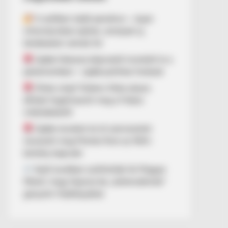
A széfben talált pendrive – olyan
információkat rejthet, amelyek új
kérdéseket vetnek fel
Újabb fideszes képviselő mondott le a
parlamentben – újabb politikai fordulat
Óriási a baj? Dobrev Klára súlyos
állítást fogalmazott meg a Fidesz
működéséről!
Újabb neveket és öt szervezetet
nevezett meg Molnár Áron az NKA-
botrány kapcsán
Nyílt levélben szólították fel Magyar
Pétert, hogy fejezze be „óellenzékinek”
gúnyolni Hadházyékat