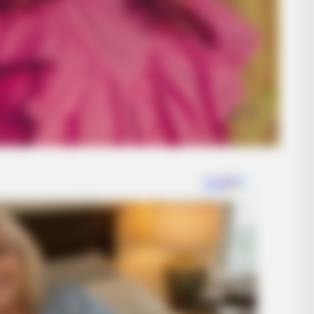
HABERION
d
What Cops Saw On This Empty Island
Shocked Them!
ne—And Survived!
RADAR MEDIA