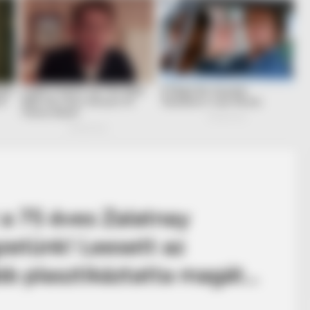
 a 75 éves Zalatnay
egzetünk! Leesett az
bb plasztikáztatta magát…