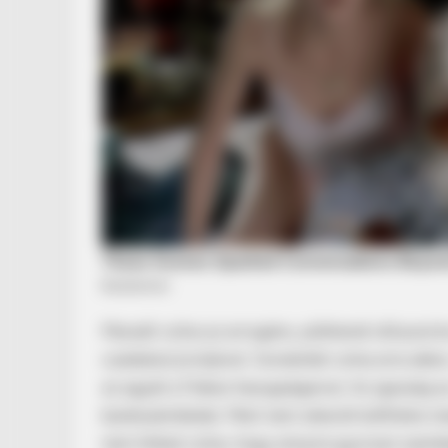
BRAINBERRIES
This Movie Is The Main Reason Uk
Russia
Maradt volna az arrogáns, pökhendi stílusod 
családod jövőjével. Gondoltál volna erre akk
az agyát a Fidesz hazugságaival. Az igazság az
bankszámláidat. Mert nem sikerült külföldre men
nem hitted volna, hogy ennyire gyorsan szemb