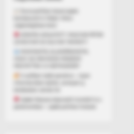
Durva politikai összecsapás
bontakozott ki Orbán Viktor
végkielégítése körül
DÖNTÉS SZÜLETETT: MAGYAR PÉTER
LEVÁLTHATJA SULYOK TAMÁST?
MOSTANTÓL ELLENŐRIZHETIK,
HOGY AZ ORVOSOK MINDENT
MEGTETTEK-E A BETEGEKÉRT
A széfben talált pendrive – olyan
információkat rejthet, amelyek új
kérdéseket vetnek fel
Újabb fideszes képviselő mondott le a
parlamentben – újabb politikai fordulat