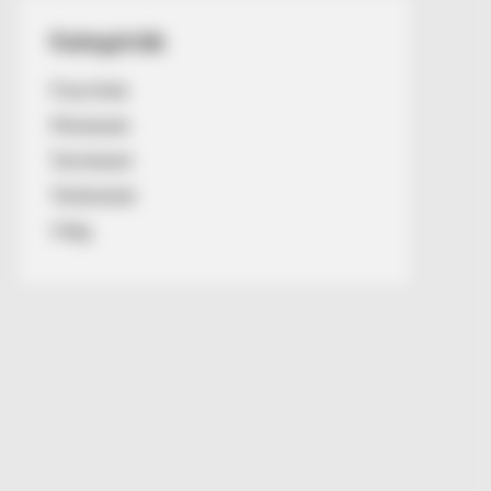
Kategóriák
Friss hírek
Művészek
Természet
Történetek
Világ