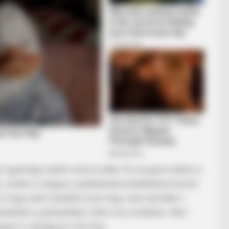
BRAINBERRIES
raine Has Not Lost To
'The OC' Cast Then And
Later?
és ugyanúgy loptál volna tovább. És ne gyere nekem a
or, amikor a magyar családoknak próbáltátok kimosni
, hogy azért szólaltál most meg, mert zárolták a
ekíteni a pénzeiteket. Ezért sírsz te Balázs. Mert
ejön a valóság és a törvény.