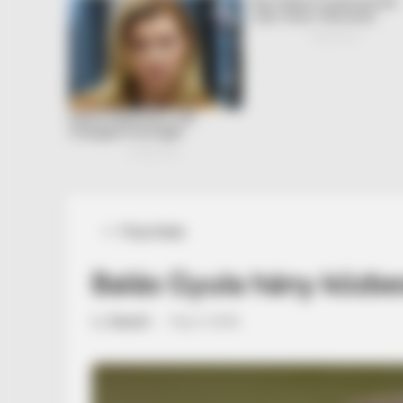
Posted
Friss hírek
in
Balás Gyula hány közbe
by
Szerző
•
May 5, 2026