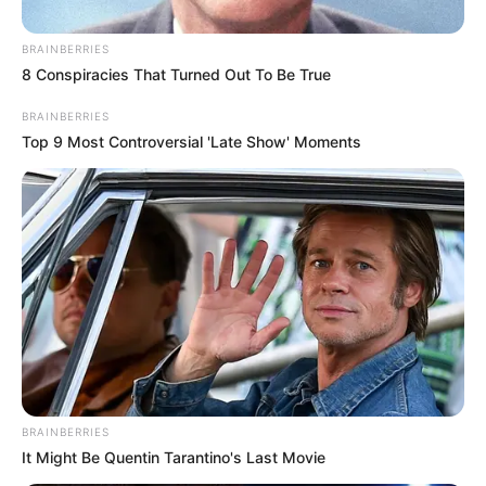
Posted
Friss hírek
BRAINBERRIES
in
8 Conspiracies That Turned Out To Be True
itt a vége !Elhagyta
BRAINBERRIES
Magyarországot! Mészáros
Top 9 Most Controversial 'Late Show' Moments
Lőrinctől búcsúzunk
by
Szerző
•
May 10, 2026
BRAINBERRIES
It Might Be Quentin Tarantino's Last Movie