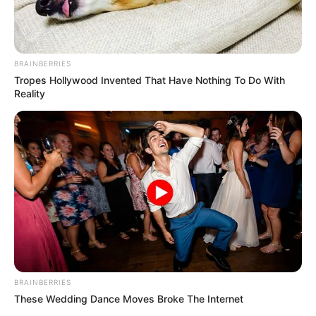
(Forrás: átlátszó)**
A kép az Átlátszó cikkében is megtekinthető. A
BRAINBERRIES
felvétel alapján Mészáros Lőrinc elutazott
Tropes Hollywood Invented That Have Nothing To Do With
Magyarországról, és a francia Riviérán bukkant fel.
Reality
Luxusüzletben készült a felvétel
A Hermès világszerte ismert francia luxusmárka,
amelynek termékei a tehetősebb vásárlók körében
számítanak státuszszimbólumnak. A márkához
tartozik a híres Birkin táska is, amelynek ára akár
több millió forint is lehet.
BRAINBERRIES
Nem hivatalos eseményen készült a fotó
These Wedding Dance Moves Broke The Internet