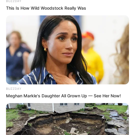
BUZZDAY
This Is How Wild Woodstock Really Was
BUZZDAY
Meghan Markle's Daughter All Grown Up — See Her Now!