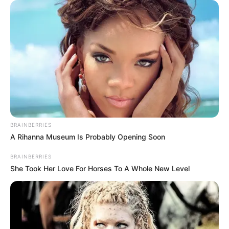
A beszámoló szerint nem hivatalos programról
vagy nyilvános szereplésről volt szó, hanem egy
spontánnak tűnő bolti pillanatról. A vásárlás
részleteiről nem közöltek információt, de a cannes-i
fotó így is komoly visszhangot váltott ki.
EKÖZBEN MAGYARORSZÁGON
A miniszterelnök megválasztása –
BRAINBERRIES
A Rihanna Museum Is Probably Opening Soon
A rendszerváltás első napja
BRAINBERRIES
She Took Her Love For Horses To A Whole New Level