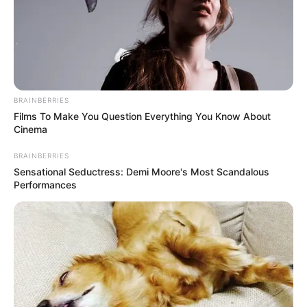
BRAINBERRIES
Films To Make You Question Everything You Know About
Cinema
A fotót egy indiai dizájner töltötte fel pénteken a
Facebookra. A képen ő és Mészáros Lőrinc látható
BRAINBERRIES
Sensational Seductress: Demi Moore's Most Scandalous
együtt, a bejegyzés alapján pedig a helyszín egy
Performances
cannes-i Hermès butik volt.
**„Cannes-ban került elő Mészáros Lőrinc