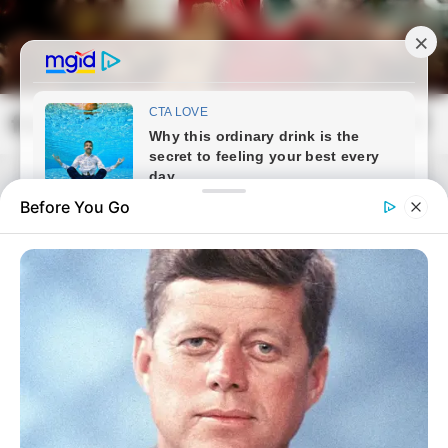
Skip
to
content
frissvilag.com
Mai
Open
Men
Search
Before You Go