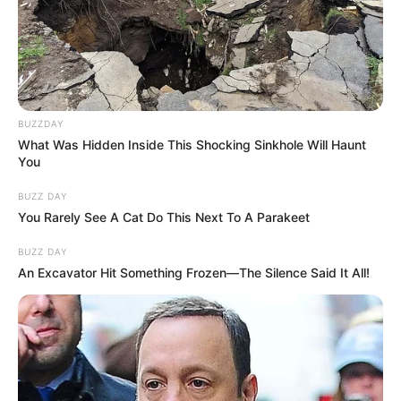
BUZZDAY
What Was Hidden Inside This Shocking Sinkhole Will Haunt
You
BUZZ DAY
You Rarely See A Cat Do This Next To A Parakeet
BUZZ DAY
An Excavator Hit Something Frozen—The Silence Said It All!