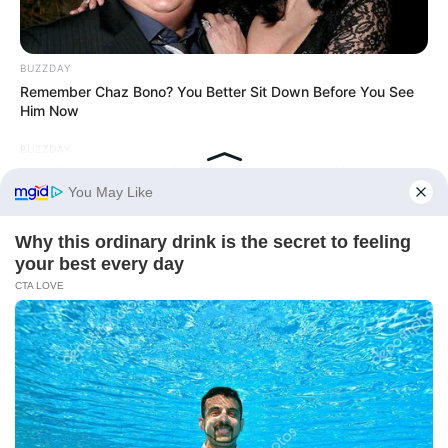
BUZZDAY
Remember Chaz Bono? You Better Sit Down Before You See
Him Now
BUZZDAY
Wedding Photo Goes Viral After Groom's Pants Rip!
HABERION
Routine Flight Finds 3 Survivors Against All Odds!