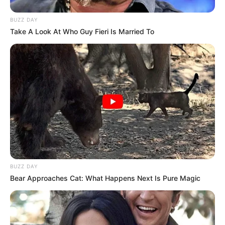
BUZZ DAY
Take A Look At Who Guy Fieri Is Married To
BUZZ DAY
Bear Approaches Cat: What Happens Next Is Pure Magic