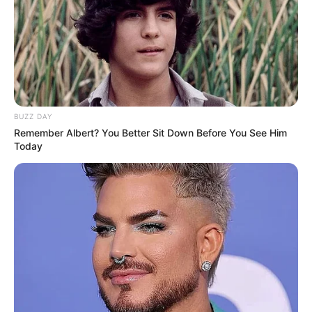
BUZZ DAY
Remember Albert? You Better Sit Down Before You See Him
Today
Észrevettek valami érdekeset Magyar Péter
miniszterelnöki beszédében az elemzők
Már miniszterelnök, de a kormányra még várni kell
Magyar Pétert szombaton miniszterelnökké
választotta az Országgyűlés, ezzel új politikai
korszak kezdődött Magyarországon. A Telex