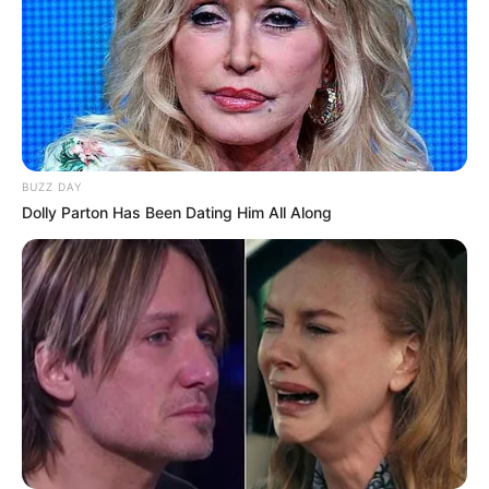
A beszéd egyszerre volt ünnepi és kemény
BUZZ DAY
Dolly Parton Has Been Dating Him All Along
Magyar Péter első miniszterelnöki beszéde
nemcsak ünnepi felszólalás volt, hanem éles
politikai üzenet is. Nem csupán a kormányzati
irányokat jelölte ki, hanem visszahozta a kampány
egyik legerősebb témáját: az elszámoltatást és az
állam működésének újraszervezését. Horn Gábor, a
Republikon kuratóriumi elnöke az ATV-nek úgy
értékelte a beszédet, hogy az emelkedett, erős és
emlékezetes volt, bár szerinte kissé egyenetlenre