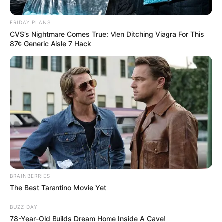
Posted
Világ
in
FRIDAY PLANS
Észrevettek valami érdekeset
CVS’s Nightmare Comes True: Men Ditching Viagra For This
87¢ Generic Aisle 7 Hack
Magyar Péter miniszterelnöki
beszédében az elemzők
by
Szerző
•
May 10, 2026
BRAINBERRIES
The Best Tarantino Movie Yet
BUZZ DAY
78-Year-Old Builds Dream Home Inside A Cave!