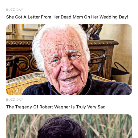
BUZZ DAY
She Got A Letter From Her Dead Mom On Her Wedding Day!
BUZZ DAY
The Tragedy Of Robert Wagner Is Truly Very Sad