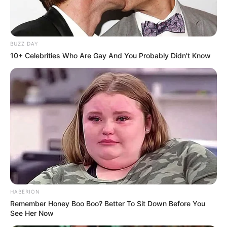
BUZZ DAY
10+ Celebrities Who Are Gay And You Probably Didn't Know
HABERION
Remember Honey Boo Boo? Better To Sit Down Before You
See Her Now