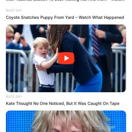
BUZZ DAY
Coyote Snatches Puppy From Yard – Watch What Happened
BUZZ DAY
Kate Thought No One Noticed, But It Was Caught On Tape