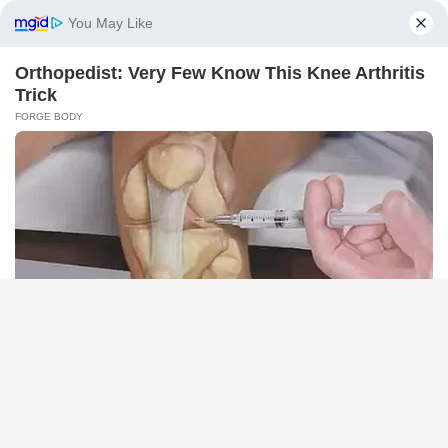
BRAINBERRIES
Iconic '90s Entertainment Couples We'll Never Forget
BRAINBERRIES
6 Best '90s Action Movies To Watch Today