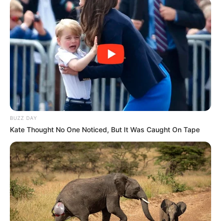
én nem tudok ígérni semmit.” Ez a kis közeledés
reményt adott Zolinak, aki továbbra is hisz abban,
hogy kapcsolatuk a műsor végére jó irányba
fordulhat. Orsi és Zoli története jól mutatja, hogy
egy kényszerített helyzetben kialakult kapcsolat
mennyire próbára teheti a feleket. Bár Zoli
optimizmusa és kitartása példaértékű, kérdés, hogy
Orsi bizalmatlanságán és kritikusságán túl tud-e
lendülni, hogy esélyt adjon a házasságuknak.
BUZZ DAY
Kate Thought No One Noticed, But It Was Caught On Tape
A nézők számára a páros dinamikája izgalmas és
tanulságos, hiszen jól szemlélteti, milyen
kihívásokkal járhat az egymáshoz való
alkalmazkodás egy mesterségesen kialakított
helyzetben. Az idő majd eldönti, hogy a
kapcsolatuk csak baráti marad-e, vagy valódi