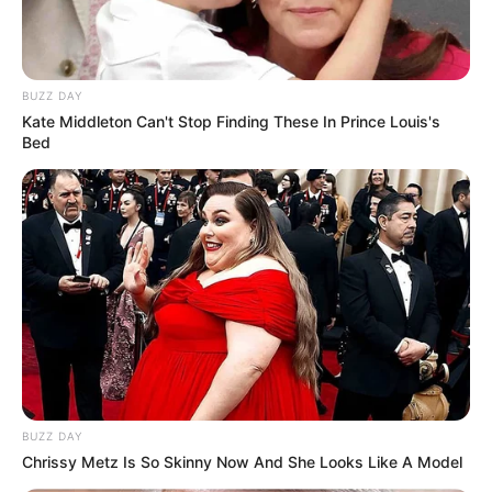
magát, amikor Zoli megpróbálta ölbe kapni, és a
helyzetet nyilvánosan is kritikával illette. „Sok
nekem a tűzoltó” – jegyezte meg, majd hozzátette,
BUZZ DAY
hogy nem kedveli Zoli szexuális töltetű
Kate Middleton Can't Stop Finding These In Prince Louis's
megjegyzéseit. A nászútjuk sem indult
Bed
zökkenőmentesen: Orsi kiakadt a repülőn, amikor
férje videózni kezdte, és egyre nagyobb távolságot
érzett kettőjük között.
A máltai utazás során Orsi egyértelművé tette,
hogy nem vonzódik Zolihoz. Zavarja a férfi hangos
nevetése és humora, amit ő „prolinak” és éretlennek
tart. Közvetlenül is kifejezte, hogy semmi érzelmet
nem táplál férje iránt: „Pont annyit érzek Zoli iránt,
BUZZ DAY
mint egy korlát iránt: semmit.” Az érintést, amely
Chrissy Metz Is So Skinny Now And She Looks Like A Model
Zoli szeretetnyelve, Orsi elutasította, mondván,