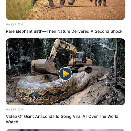
érzelmek is kialakulnak közöttük.
HABERION
Rare Elephant Birth—Then Nature Delivered A Second Shock
HABERION
Video Of Giant Anaconda Is Going Viral All Over The World.
Watch