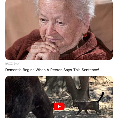
hogy ez számára teher. Sőt, a jegygyűrűjét is
levette, jelezve, hogy nem érzi magát készen a
házasság szerepére.
BUZZ DAY
Dementia Begins When A Person Says This Sentence!
Zoli a nehézségek ellenére igyekszik humorral és