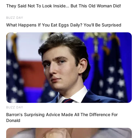
They Said Not To Look Inside... But This Old Woman Did!
BUZZ DAY
What Happens If You Eat Eggs Daily? You'll Be Surprised
BUZZ DAY
Barron's Surprising Advice Made All The Difference For
Donald