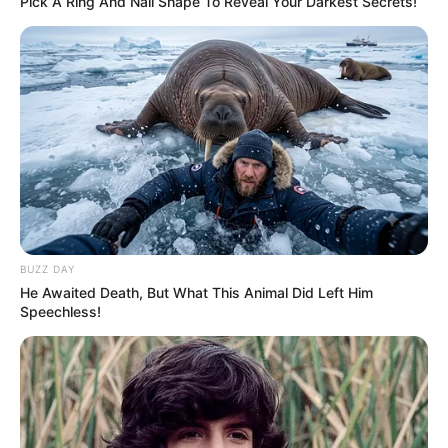
Pick A Ring And Nail Shape To Reveal Your Darkest Secrets!
BUZZ DAY
He Awaited Death, But What This Animal Did Left Him
Speechless!