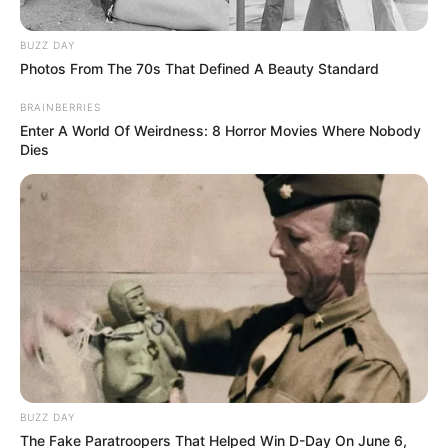
Posted
Friss hírek
in
BUZZ DAY
Kitört a botrány: Orsi olyat
Photos From The 70s That Defined A Beauty Standard
művelt Zolival, amin mindenki
BRAINBERRIES
kiakadt az országban. – videó:
Enter A World Of Weirdness: 8 Horror Movies Where Nobody
Dies
by
Szerző
•
January 11, 2026
BUZZ DAY
The Fake Paratroopers That Helped Win D-Day On June 6,