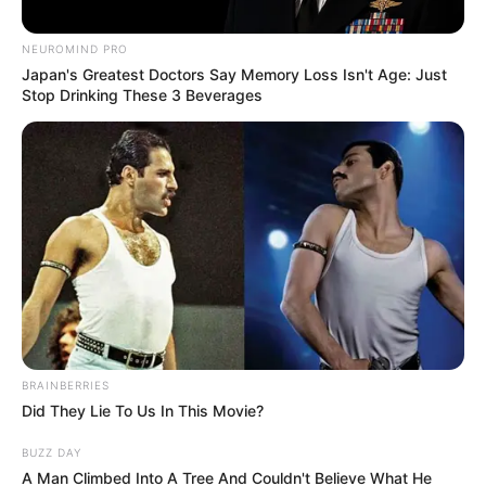
Posted
Friss hírek
in
NEUROMIND PRO
Magyar Péter újabb frontot
Japan's Greatest Doctors Say Memory Loss Isn't Age: Just
Stop Drinking These 3 Beverages
nyitott Sulyok Tamás ügyében
by
Szerző
•
May 11, 2026
BRAINBERRIES
Did They Lie To Us In This Movie?
BUZZ DAY
A Man Climbed Into A Tree And Couldn't Believe What He