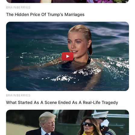
BRAINBERRIES
The Hidden Price Of Trump's Marriages
BRAINBERRIES
What Started As A Scene Ended As A Real-Life Tragedy