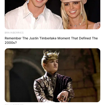
politikailag a helyén maradni az államfő egy ilyen
erősödő nyomás alatt.
BRAINBERRIES
Remember The Justin Timberlake Moment That Defined The
2000s?