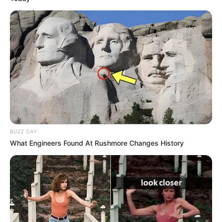
BUZZ DAY
What Engineers Found At Rushmore Changes History