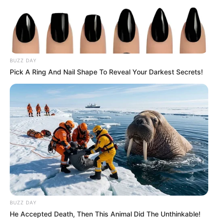
BUZZ DAY
Pick A Ring And Nail Shape To Reveal Your Darkest Secrets!
Magyar Péter újabb frontot nyitott Sulyok Tamás
ügyében
Magyar Péter nem engedi el Sulyok Tamás ügyét. A
frissen megválasztott miniszterelnök újabb
BUZZ DAY
Facebook-posztban szólította fel távozásra a
He Accepted Death, Then This Animal Did The Unthinkable!