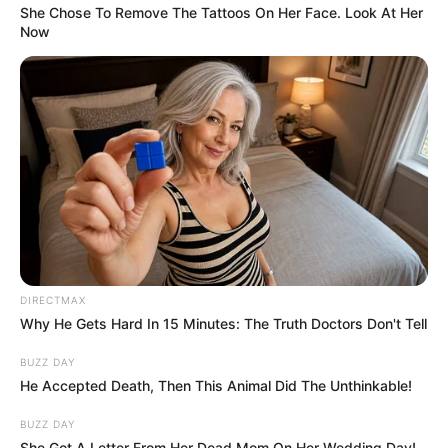
She Chose To Remove The Tattoos On Her Face. Look At Her
Now
DIRECTMAX
Why He Gets Hard In 15 Minutes: The Truth Doctors Don't Tell
BUZZ DAY
He Accepted Death, Then This Animal Did The Unthinkable!
BUZZ DAY
She Got A Letter From Her Dead Mom On Her Wedding Day!