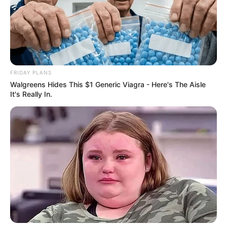
FRIDAY PLANS
Walgreens Hides This $1 Generic Viagra - Here's The Aisle
It's Really In.
Magyar Péter
videójának köszönhetően kiderült:
sok minden történt csütörtökön az egykori