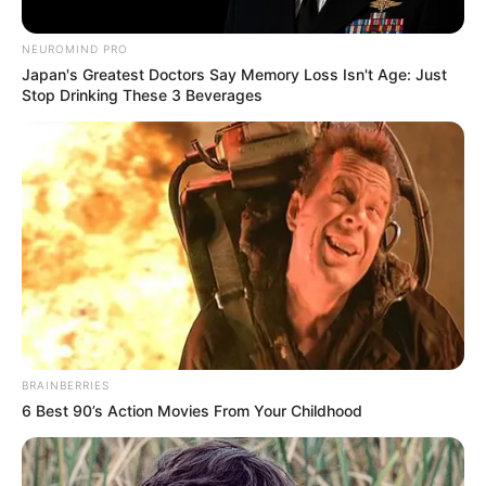
Posted
Friss hírek
in
NEUROMIND PRO
„Szégyelljék magukat!” – Magyar
Japan's Greatest Doctors Say Memory Loss Isn't Age: Just
Stop Drinking These 3 Beverages
Péter videón mutatta meg,
hogyan olvasott be a volt
kormánytagoknak az átadás-
átvételkor
by
Szerző
•
May 18, 2026
BRAINBERRIES
6 Best 90’s Action Movies From Your Childhood