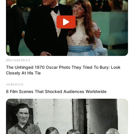
Amikor Rogán Antal leadta minisztériumi anyagát,
és várta, hogy elkészüljön a jegyzőkönyv, Magyar
Péter megjegyezte: máshol is készül majd
jegyzőkönyv…
BRAINBERRIES
The Unhinged 1970 Oscar Photo They Tried To Bury: Look
Rogán kényszeredett mosollyal fogadta a
Closely At His Tie
megjegyzést.
HABERION
6 Film Scenes That Shocked Audiences Worldwide
A volt belügyminiszter,
Pintér Sándor
maga kért
azonnali és teljes körű vizsgálatot a saját
tárcájának működésére.
„Tizenhat éve vagyok belügyminiszter, egy olyan