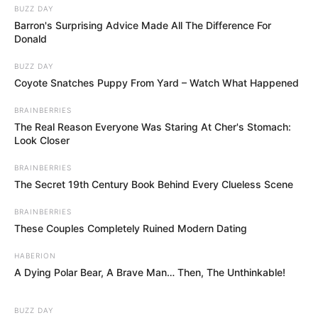
BUZZ DAY
Barron's Surprising Advice Made All The Difference For
Donald
BUZZ DAY
Coyote Snatches Puppy From Yard – Watch What Happened
BRAINBERRIES
The Real Reason Everyone Was Staring At Cher's Stomach:
Look Closer
BRAINBERRIES
The Secret 19th Century Book Behind Every Clueless Scene
BRAINBERRIES
These Couples Completely Ruined Modern Dating
HABERION
A Dying Polar Bear, A Brave Man… Then, The Unthinkable!
BUZZ DAY