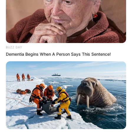
legkisebb, hogy az Építési és Közlekedési
Minisztériumban még a porcelánok is eltűntek, már
csak a lista van ott. De hogy ez volt a
legfontosabb, hogy egy ilyen állapotban, egy ilyen
gazdasági és pénzügyi helyzetben lévő országban,
még kössenek a haverokkal egy 1300 milliárdos,
BUZZ DAY
hitelre alapozott szerződést, az szerintem
Dementia Begins When A Person Says This Sentence!
nonszensz. De hát lelkük rajta” – mondta Magyar
Péter a távozó Orbán-kormány minisztereinek.
A találkozó nem volt mentes csípős
megjegyzésektől sem.