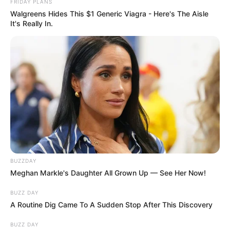
FRIDAY PLANS
Walgreens Hides This $1 Generic Viagra - Here's The Aisle
It's Really In.
BUZZDAY
Meghan Markle's Daughter All Grown Up — See Her Now!
BUZZ DAY
A Routine Dig Came To A Sudden Stop After This Discovery
BUZZ DAY