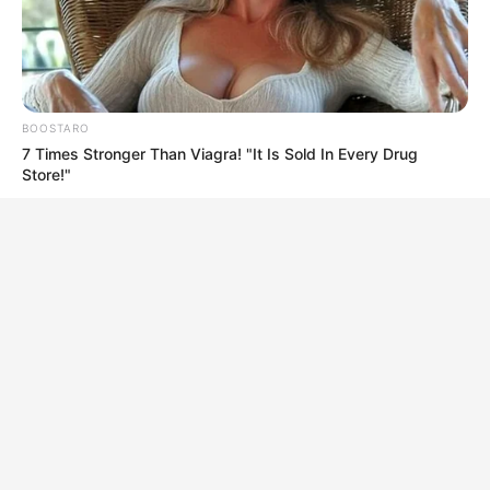
BOOSTARO
7 Times Stronger Than Viagra! "It Is Sold In Every Drug
Store!"
HABERION
Suspicious Eagle Tries To Steal Puppy - Watch What
Happened
BUZZ DAY
Your Birth Date Reveals Who You Were Hundreds Of Years
Ago