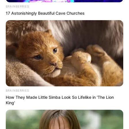
ezúttal nem a Tisza, hanem a Fidesz oldalán
BRAINBERRIES
hallatszik a recsegés.
17 Astonishingly Beautiful Cave Churches
BRAINBERRIES
How They Made Little Simba Look So Lifelike in 'The Lion
King'