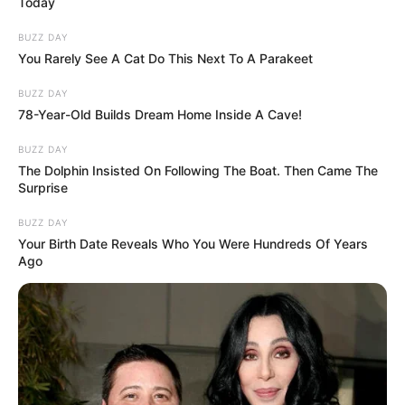
Today
BUZZ DAY
You Rarely See A Cat Do This Next To A Parakeet
BUZZ DAY
78-Year-Old Builds Dream Home Inside A Cave!
BUZZ DAY
The Dolphin Insisted On Following The Boat. Then Came The
Surprise
BUZZ DAY
Your Birth Date Reveals Who You Were Hundreds Of Years
Ago