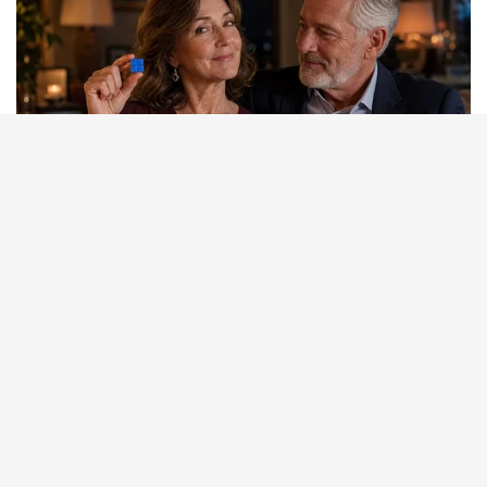
NEUROMIND PRO
Japan's Oldest Doctors Say Memory Loss Isn't Age: Just
Stop Eating These 3 Foods
BUZZDAY
Adam Lambert, 43, Takes Off Makeup, Leaves Us With No