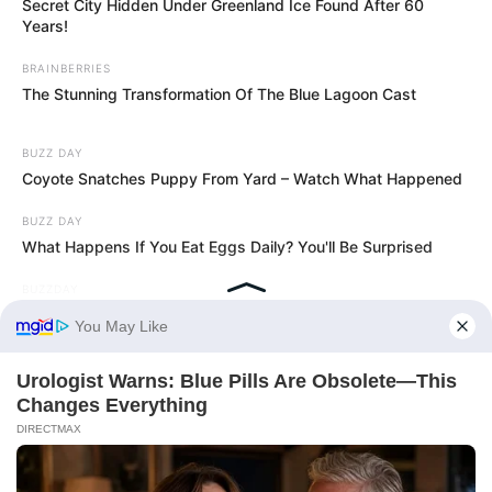
Secret City Hidden Under Greenland Ice Found After 60
Years!
BRAINBERRIES
The Stunning Transformation Of The Blue Lagoon Cast
BUZZ DAY
Coyote Snatches Puppy From Yard – Watch What Happened
BUZZ DAY
What Happens If You Eat Eggs Daily? You'll Be Surprised
BUZZDAY
Wedding Photo Goes Viral After Groom's Pants Rip!