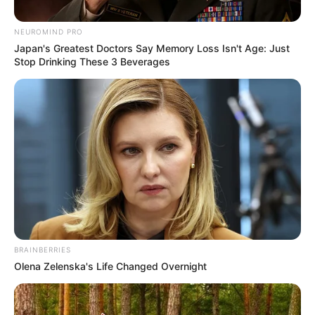
Posted
Friss hírek
in
NEUROMIND PRO
Ettől félt Orbán, és most
Japan's Greatest Doctors Say Memory Loss Isn't Age: Just
Stop Drinking These 3 Beverages
valósággá válik: Most érkezett a
hír, elkezdődött!
by
Szerző
•
May 21, 2026
BRAINBERRIES
Olena Zelenska's Life Changed Overnight