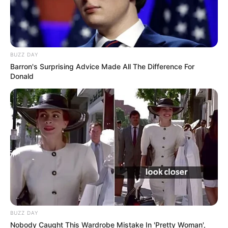
BUZZ DAY
Barron's Surprising Advice Made All The Difference For
Donald
BUZZ DAY
Nobody Caught This Wardrobe Mistake In 'Pretty Woman',