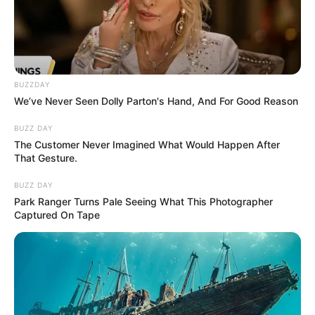
BUZZDAY
We’ve Never Seen Dolly Parton's Hand, And For Good Reason
BUZZ DAY
The Customer Never Imagined What Would Happen After
That Gesture.
BUZZ DAY
Park Ranger Turns Pale Seeing What This Photographer
Captured On Tape