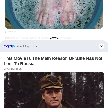
BUZZDAY
What Happens After A Vinegar Foot Soak
BUZZDAY