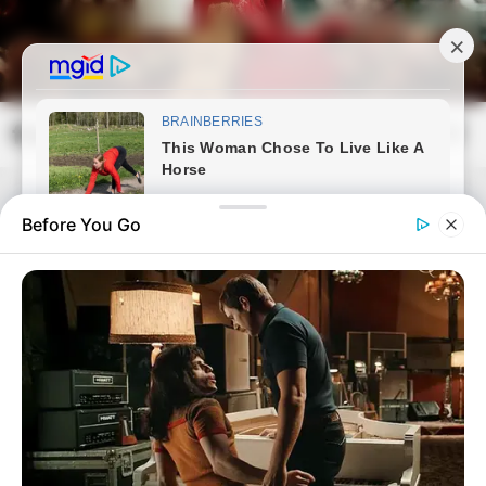
Skip
to
content
frissvilag.com
Mai
Open
Men
Search
Before You Go