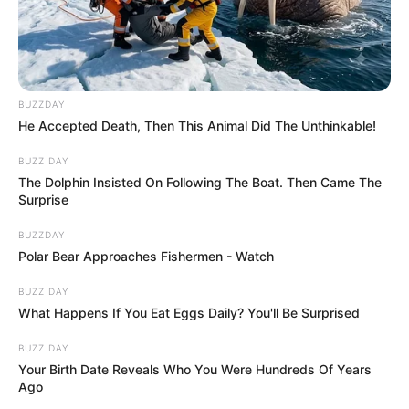
BUZZDAY
He Accepted Death, Then This Animal Did The Unthinkable!
BUZZ DAY
The Dolphin Insisted On Following The Boat. Then Came The
Surprise
BUZZDAY
Polar Bear Approaches Fishermen - Watch
BUZZ DAY
What Happens If You Eat Eggs Daily? You'll Be Surprised
BUZZ DAY
Your Birth Date Reveals Who You Were Hundreds Of Years
Ago