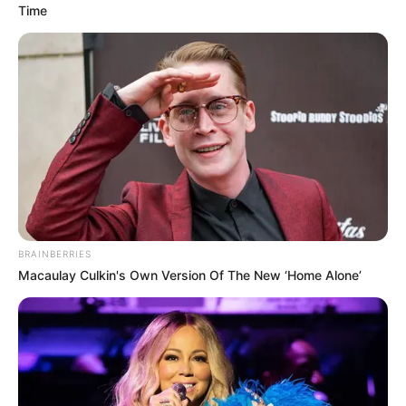
Time
BRAINBERRIES
Macaulay Culkin's Own Version Of The New ‘Home Alone’