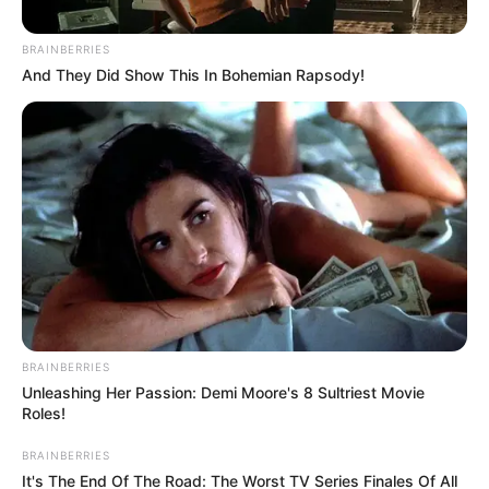
Posted
Friss hírek
BRAINBERRIES
in
And They Did Show This In Bohemian Rapsody!
Pokoli helyzet volt – Zalatnay
Cini futva hagyta el a színpadot!
(1. oldal)
by
Szerző
•
May 25, 2026
BRAINBERRIES
Unleashing Her Passion: Demi Moore's 8 Sultriest Movie
Roles!
BRAINBERRIES
It's The End Of The Road: The Worst TV Series Finales Of All