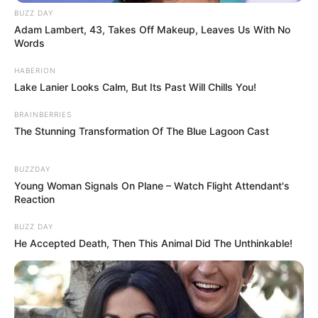
BUZZ DAY
Adam Lambert, 43, Takes Off Makeup, Leaves Us With No
Words
HABERION
Lake Lanier Looks Calm, But Its Past Will Chills You!
BRAINBERRIES
The Stunning Transformation Of The Blue Lagoon Cast
BUZZDAY
Young Woman Signals On Plane – Watch Flight Attendant's
Reaction
BUZZ DAY
He Accepted Death, Then This Animal Did The Unthinkable!