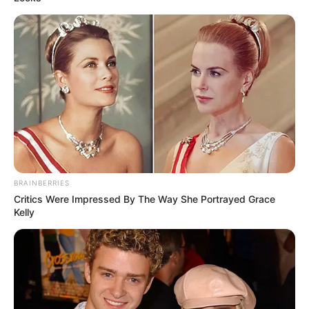
az egyedülálló kalandról és a meneküléséről.
BRAINBERRIES
Critics Were Impressed By The Way She Portrayed Grace
Kelly