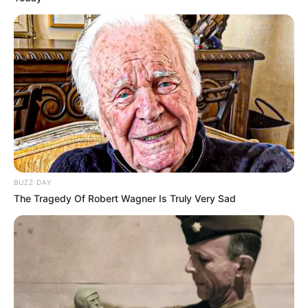
BUZZ DAY
The Tragedy Of Robert Wagner Is Truly Very Sad
Magyar Péter hangfelvételét itt hallgathatja meg,
vagy olvashatja el a leiratát!