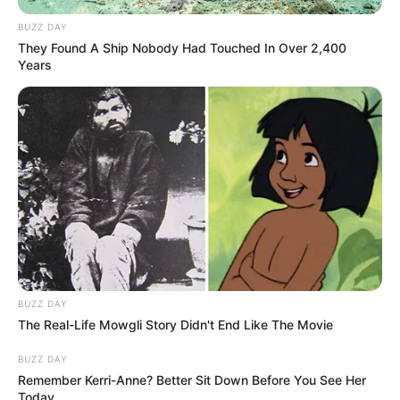
oldalát kezelik – készülhettek a Magyar Péter-féle
BUZZ DAY
bejelentésre, mert a négyezernél több karakterből
They Found A Ship Nobody Had Touched In Over 2,400
Years
álló megszólalást vélhetően nem a hangfelvétel
nyilvánosságra hozatalát követő percekben írták,
annak részletessége, hossza legalábbis erre enged
következtetni.
BUZZ DAY
The Real-Life Mowgli Story Didn't End Like The Movie
BUZZ DAY
Remember Kerri-Anne? Better Sit Down Before You See Her
Today