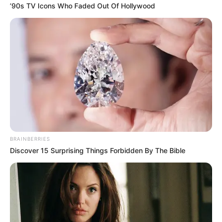
’90s TV Icons Who Faded Out Of Hollywood
vezette kormány igazságügyi minisztere lehettem
és arra, hogy a Fidesz tagja vagyok. Minden
konfliktus és támadás ellenére hatalmas
megtiszteltetésnek érzem, hogy a hazámat
szolgálhattam sok-sok jó ügy érdekében.
BRAINBERRIES
Discover 15 Surprising Things Forbidden By The Bible