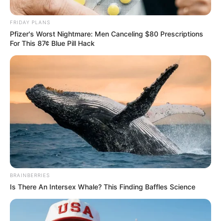
Posted
Friss hírek
in
FRIDAY PLANS
RENDKÍVÜLI! Varga Judit
Pfizer's Worst Nightmare: Men Canceling $80 Prescriptions
For This 87¢ Blue Pill Hack
megszólalt – „Ezzel zsarol egy
éve” – döbbenetes családi
botrányról, zsarolásról,
bántalmazásról számolt be,
miután volt férje nyilvánosságra
hozta titkos hangfelvételét!
by
Szerző
•
January 13, 2026
BRAINBERRIES
Is There An Intersex Whale? This Finding Baffles Science