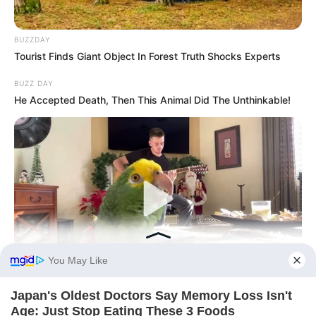
BUZZDAY
Tourist Finds Giant Object In Forest Truth Shocks Experts
BUZZ DAY
He Accepted Death, Then This Animal Did The Unthinkable!
BUZZ DAY
Watch This Parrot Belt Out A Pitch-Perfect Beyonce Song