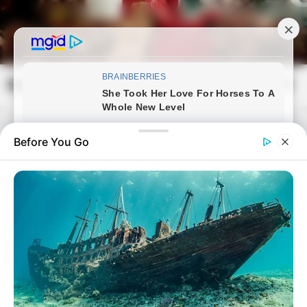
Skip
to
content
frissvilag.com
Mai
Open
Men
Search
Before You Go