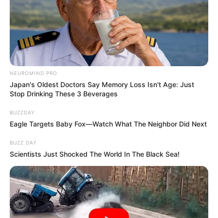
feladat. Most még az első benyomások időszaka
tart, és ilyenkor a szimbolikus gesztusoknak, a
stílusnak és a hangnemnek különösen nagy ereje
van.
NEUROMIND PRO
De az már most látszik: Forsthoffer Ágnes nemcsak
Japan's Oldest Doctors Say Memory Loss Isn't Age: Just
elfoglalta a házelnöki széket, hanem új hangulatot
Stop Drinking These 3 Beverages
is vitt a Parlamentbe. És sokaknak pontosan erre
BUZZDAY
volt szükségük.
Eagle Targets Baby Fox—Watch What The Neighbor Did Next
BUZZ DAY
Scientists Just Shocked The World In The Black Sea!