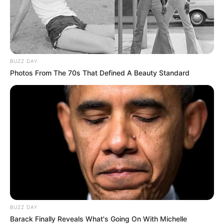
hogy visszaterelje a vitát a parlamenti keretek
közé.
Elnézést kért a magyar választóktól
BUZZ DAY
Photos From The 70s That Defined A Beauty Standard
BUZZ DAY
Barack Finally Reveals What's Going On With Michelle