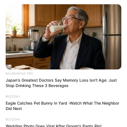
NEUROMIND PRO
Japan's Greatest Doctors Say Memory Loss Isn't Age: Just
Stop Drinking These 3 Beverages
BUZZDAY
Eagle Catches Pet Bunny In Yard -Watch What The Neighbor
Did Next
BUZZDAY
Wedding Photo Goes Viral After Groom's Pants Rip!