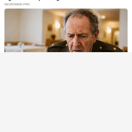
BRAINBERRIES
TV Couples Who Would Never Be Together: 9 Is Just Too
Weird