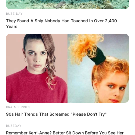
Posted
Friss hírek
in
BUZZ DAY
Forsthoffer Ágnesbe szerelmes a
They Found A Ship Nobody Had Touched In Over 2,400
Years
fél ország – most olyat amire
nincsennek szavak
by
Szerző
•
May 27, 2026
BRAINBERRIES
90s Hair Trends That Screamed "Please Don't Try"
BUZZDAY
Remember Kerri-Anne? Better Sit Down Before You See Her