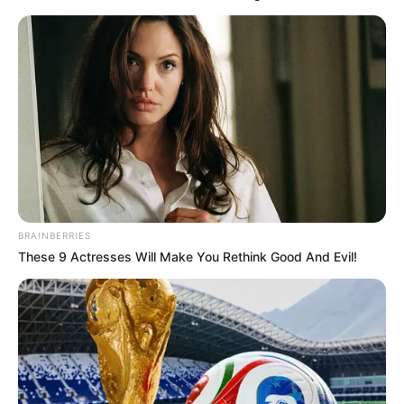
BRAINBERRIES
These 9 Actresses Will Make You Rethink Good And Evil!