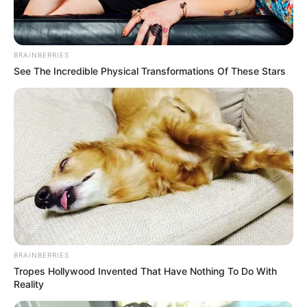
A miniszterelnök támogatói várhatóan túlzónak és
durvának tartják majd a kijelentéseket, míg
kritikusai valószínűleg úgy érzik, Bárdosi csak
BRAINBERRIES
kimondta azt, amit ők is gondolnak. A
See The Incredible Physical Transformations Of These Stars
Véleményvezér adása így újabb példája lett annak,
mennyire kiélezett a magyar közbeszéd. Bárdosi
Sándor pedig ezúttal sem maradt csendben:
Magyar Péterről, Ruszin-Szendi Romuluszról,
Amerikáról és Magyarországról is úgy beszélt,
ahogy tőle megszokhattuk.
Keményen, nyersen, fék nélkül.
BRAINBERRIES
Tropes Hollywood Invented That Have Nothing To Do With
Reality