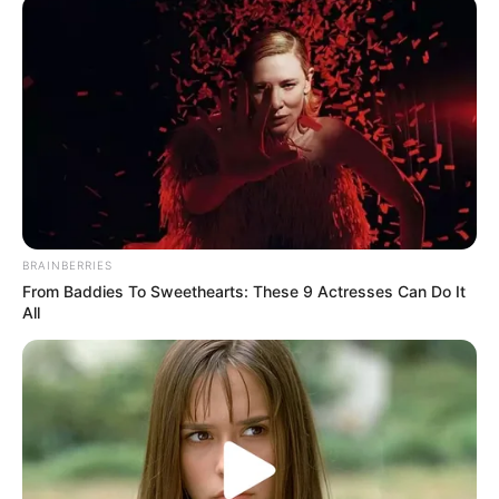
Nemrég Dietz Gusztávval került összetűzésbe,
akivel heves szóváltásba bonyolódott. Dietz azzal
vádolta, hogy a háttérben próbál manipulálni,
Bárdosi pedig visszavágott, és azt állította, szerinte
Dietz viselkedése agresszívabb volt annál, mint
amilyennek mutatni próbálja magát.
A vita után több néző is arról beszélt, hogy Bárdosi
BRAINBERRIES
a műsorban kifejezetten erős, domináns jelenléttel
From Baddies To Sweethearts: These 9 Actresses Can Do It
van jelen, és nem mindig törekszik arra, hogy
All
elsimítsa a konfliktusokat. Vannak, akik szerint ez
túl sok, mások viszont úgy érzik, éppen ettől
hiteles: nem játszik szerepet, nem akar mindenkinek
megfelelni, hanem vállalja, ha dühös, csalódott
vagy felháborodott.