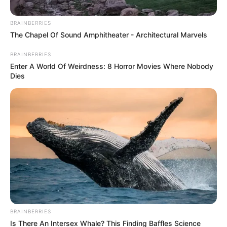
Posted
Friss hírek
BRAINBERRIES
in
The Chapel Of Sound Amphitheater - Architectural Marvels
Magyar Pétert brutálisan
BRAINBERRIES
kiosztotta Bárdosi Sándor :nem
Enter A World Of Weirdness: 8 Horror Movies Where Nobody
fogta vissza magát, mindenki
Dies
csak nézett! 𝐂𝐢𝐤𝐤 𝐚
𝐡𝐨𝐳𝐳𝐚́𝐬𝐳𝐨́𝐥𝐚́𝐬𝐨𝐤𝐧𝐚́𝐥!
by
Szerző
•
June 1, 2026
BRAINBERRIES
Is There An Intersex Whale? This Finding Baffles Science