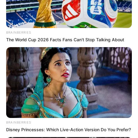
BRAINBERRIES
The World Cup 2026 Facts Fans Can't Stop Talking About
Magyar Pétert durván kiosztotta Bárdosi Sándor
BRAINBERRIES
Disney Princesses: Which Live-Action Version Do You Prefer?
Bárdosi Sándor keményen nekiment Magyar