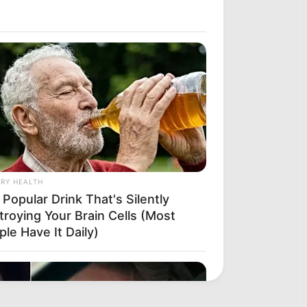
RY HEALTH
Popular Drink That's Silently
troying Your Brain Cells (Most
le Have It Daily)