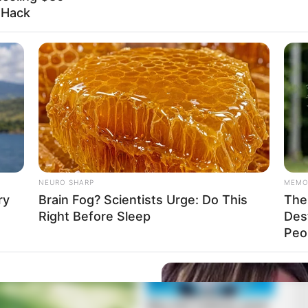
l Hack
ook-oldalán jelentette be, hogy ultimátumának
személyesen egyeztet az államfővel.
r lejár a lemondásra adott határidő. Hétfő reggel 8
r társaságában Sulyok Tamás köztársasági elnököt.”
ben a Parlamentben szólította fel lemondásra Sulyok
zásra.
NEURO SHARP
MEMO
ry
Brain Fog? Scientists Urge: Do This
The 
Right Before Sleep
Des
Peop
uppy - Watch What