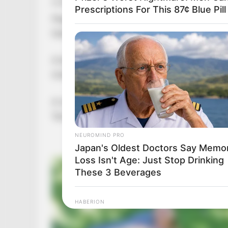
Prescriptions For This 87¢ Blue Pil
Magyar Péter miniszterelnök vasárnap a Faceb
határideje hamarosan lejár, és a folytatásról 
A bejegyzésben szó szerint ez áll: „Ma éjfélko
órakor meglátogatom az igazságügyi miniszte
A miniszterelnök május 9-i beiktatási beszédé
Tamást, és május 31-i határidőt szabott a távo
NEUROMIND PRO
Japan's Oldest Doctors Say Memo
Loss Isn't Age: Just Stop Drinking
These 3 Beverages
HABERION
Suspicious Eagle Tries To Steal P
Happened