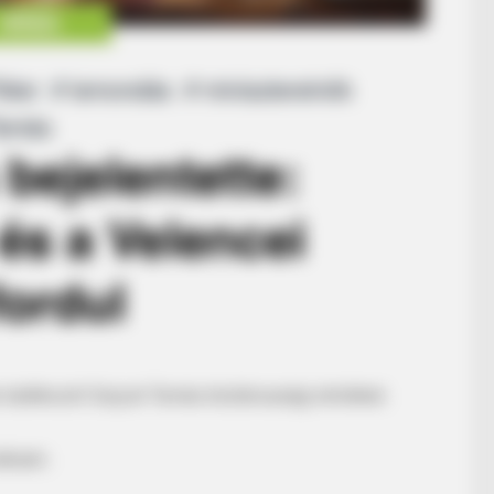
e találkozót Sulyok Tamás köztársasági elnökkel.
kíséri.