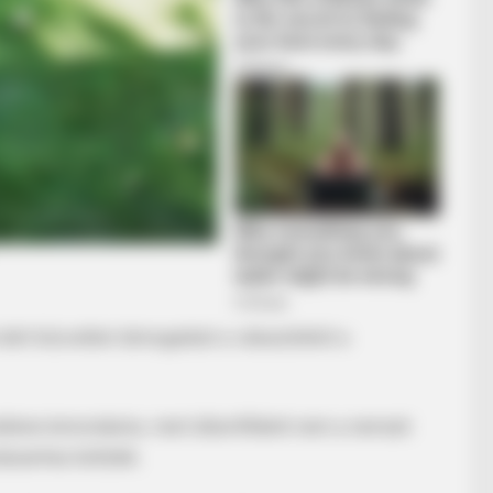
HABERION
Nicole Kidman Finally A
ért közvetlen támogatást a választóktól a
HABERION
6 Film Scenes That Shocked
Audiences Worldwide
ellene lemondania, mert államfőként nem a nemzet
ndszerhez kötődik.