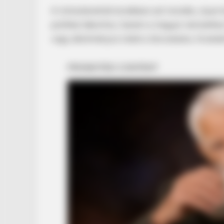
A miniszterelnök korábban azt mondta, olyan 
politikai táborhoz, hanem a magyar nemzethez h
HABERION
vagy alkotmányos indok a távozására, hivatalát
A Plane Took Off Wrong – See Wh
Happened