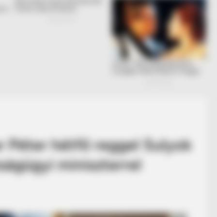
r Péter hétfő reggel Sulyok
ágügyi miniszterrel