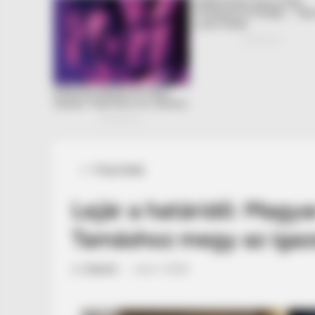
Posted
Friss hírek
in
Lejár a határidő: Magya
Tamáshoz megy az igazs
by
Szerző
•
June 1, 2026