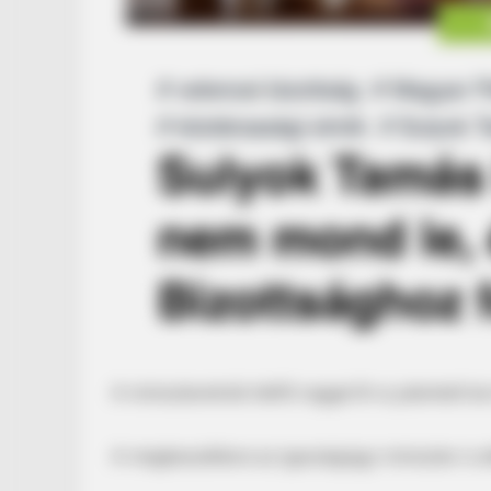
A miniszterelnök hétfő reggel 8-ra jelentett b
A megbeszélésre az igazságügyi miniszter is el