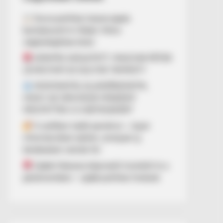
Durva politikai összecsapás
bontakozott ki Orbán Viktor
végkielégítése körül
DÖNTÉS SZÜLETETT: MAGYAR PÉTER
LEVÁLTHATJA SULYOK TAMÁST?
MOSTANTÓL ELLENŐRIZHETIK,
HOGY AZ ORVOSOK MINDENT
MEGTETTEK-E A BETEGEKÉRT
A széfben talált pendrive – olyan
információkat rejthet, amelyek új
kérdéseket vetnek fel
Újabb fideszes képviselő mondott le a
parlamentben – újabb politikai fordulat