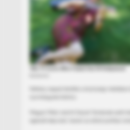
Néhány nappal később a közösségi médiában k
nyomásgyakorláshoz.
Magyar Péter szerint Sulyok Tamásnak azért k
egészét képviseli, hanem az előző politikai re