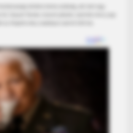
köztársasági elnökre lenne szükség, aki nem egy
ű. Sulyok Tamás viszont jelezte: szerinte nincs jogi
BUZZ 
 az Alaptörvény szabályai szerint tölti be.
at
Wha
Cha