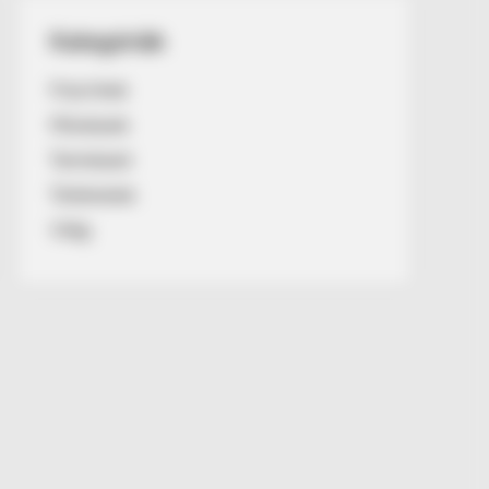
Kategóriák
Friss hírek
Művészek
Természet
Történetek
Világ