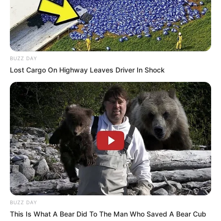
műsorokat érintheti elsőként az átalakítás. Tarr
Zoltán konkrét címeket nem nevezett meg, de a
kormányzati kommunikáció alapján egyértelmű:
azok a tartalmak kerülhetnek célkeresztbe,
BUZZ DAY
amelyeket a Tisza politikai propagandaként értékel.
Lost Cargo On Highway Leaves Driver In Shock
A kormány számára azonban kényes kérdés,
hogyan állít le műsorokat úgy, hogy közben ne
lehessen politikai tisztogatással vádolni. Éppen
ezért hangsúlyozzák a jogállami kereteket, a
társadalmi egyeztetést és a szakmai átvilágítást.
A cél az lehet, hogy ne egyszerű bosszúként
jelenjen meg a változás, hanem egy új
BUZZ DAY
közszolgálati rendszer felépítéseként.
This Is What A Bear Did To The Man Who Saved A Bear Cub