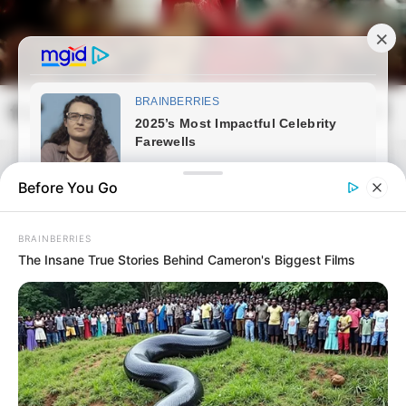
Skip
to
content
frissvilag.com
Mai
Open
Men
Search
Before You Go
BRAINBERRIES
The Insane True Stories Behind Cameron's Biggest Films