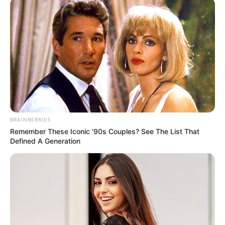
BRAINBERRIES
Remember These Iconic '90s Couples? See The List That
Defined A Generation
Két lépésben alakítanák át a közmédiát
Tarr Zoltán a Facebook-oldalán jelentette be, hogy
a közmédia átalakítása két lépésben történik. Ennek
részeként társadalmi egyeztetést is indítanak arról,