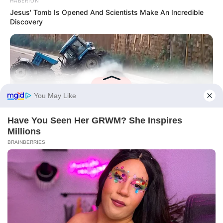
HABERION
Jesus' Tomb Is Opened And Scientists Make An Incredible
Discovery
BUZZ DAY
He Was Just A Step Away From Death: Makes You Cry And
Laugh