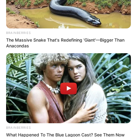
Posted
Világ
in
Kezdődik: a Tisza nekimegy a
közmédiának, leállítják a
BRAINBERRIES
propaganda műsorokat
The Massive Snake That's Redefining 'Giant'—Bigger Than
Anacondas
by
Szerző
•
June 3, 2026
BRAINBERRIES
What Happened To The Blue Lagoon Cast? See Them Now