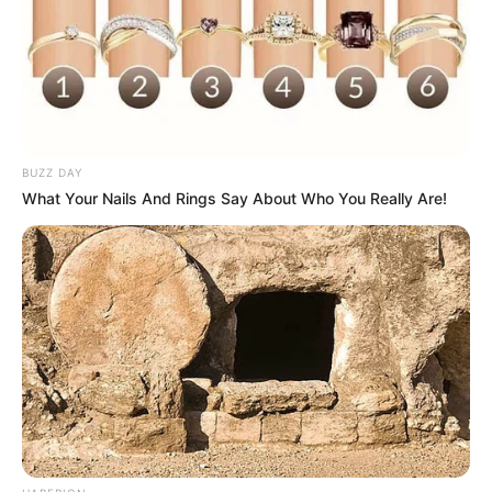
BUZZ DAY
What Your Nails And Rings Say About Who You Really Are!