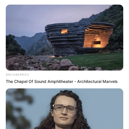
Elkezdődik: a Tisza nekimegy a közmédiának,
társadalmi egyeztetés jön az átalakításról
Elindult a közmédia átalakítása – jelentette be Tarr
Zoltán. A társadalmi kapcsolatokért és kultúráért
felelős miniszter szerint a kormány két lépésben
nyúl hozzá a rendszerhez, és társadalmi
egyeztetést is indítanak arról, mi legyen a közmédia
valódi feladata Magyarországon.
BRAINBERRIES
The Chapel Of Sound Amphitheater - Architectural Marvels
A bejelentés különösen nagy figyelmet kapott,
mert a Tisza-kormány egyik legfontosabb ígérete
az volt, hogy véget vetnek annak a működésnek,
amelyet hosszú ideje kormánypárti
propagandaként bíráltak. Tarr Zoltán most azt
üzente: a változás elindult, de jogállami keretek