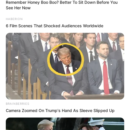
Remember Honey Boo Boo? Better To Sit Down Before You
See Her Now
A tét hatalmas. Ha sikerül, a közmédia valóban
HABERION
visszatérhet a közszolgálati feladathoz. Ha viszont
6 Film Scenes That Shocked Audiences Worldwide
a változás elakad, az egyik legfontosabb választási
ígéret sérülhet.
Tarr Zoltán bejelentése alapján a folyamat elindult.
A következő hetekben kiderülhet, mennyire lesz
gyors, mennyire lesz mély, és kiket érint elsőként a
közmédia nagy átszervezése.
BRAINBERRIES
Camera Zoomed On Trump's Hand As Sleeve Slipped Up