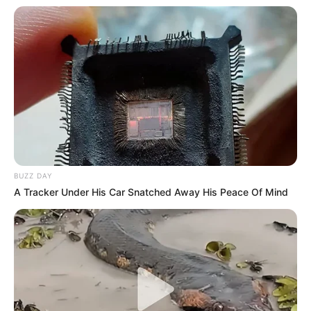
BUZZ DAY
A Tracker Under His Car Snatched Away His Peace Of Mind