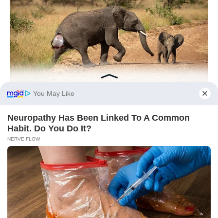
HABERION
Rare Elephant Birth—Then Nature Delivered A Second Shock
BRAINBERRIES
The One Thing Erling Haaland Wanted More Than Another
Supercar