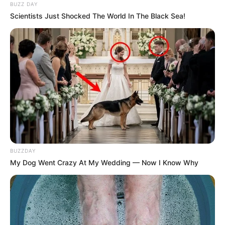
BUZZ DAY
skandálták Oláh Ibolya nevét a dal végén.
Scientists Just Shocked The World In The Black Sea!
Az énekesnő később közösségi oldalán is
megszólalt.
„A mai nap egyik legfelemelőbb pillanata az
emberek reakciója volt, amikor felcsendült a
Magyarország… Köszönöm! Isten éltessen,
Magyarország!”
– írta meghatódva.
BUZZDAY
My Dog Went Crazy At My Wedding — Now I Know Why