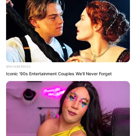
BRAINBERRIES
Iconic '90s Entertainment Couples We'll Never Forget
A Magyarország című szám még 2005-ben
robbant be, és azonnal nemzeti érzelmeket
megmozgató himnikus dallá vált. Az énekesnő
legendás fellépése a Lánchíd tetején máig
emlékezetes maradt.