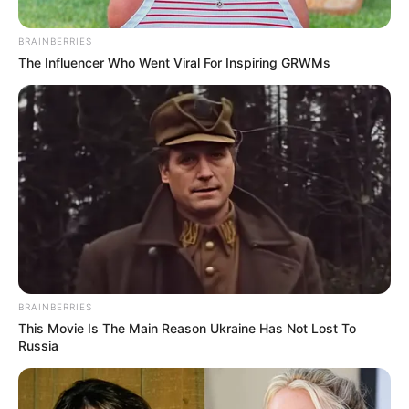
Posted
Friss hírek
BRAINBERRIES
in
The Influencer Who Went Viral For Inspiring GRWMs
Megtette Oláh Ibolya azt, amire
senki sem volt felkészülve.
Magyar Péter előtt, ott a
Parlament lépcsőjén fogta, és…
by
Szerző
•
June 5, 2026
BRAINBERRIES
This Movie Is The Main Reason Ukraine Has Not Lost To
Russia