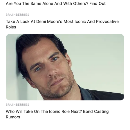
Are You The Same Alone And With Others? Find Out
A Parlament lépcsőjén állva láthatóan ő maga is
BRAINBERRIES
elérzékenyült. Többen videóra vették, ahogy a
Take A Look At Demi Moore's Most Iconic And Provocative
tömeg együtt énekli vele a refrént, miközben az
Roles
emberek telefonokkal a kezükben világították be a
teret.
Magyar Péter előtt történt meg
minden
A fellépés különösen nagy figyelmet kapott azért
is, mert az esemény a Tisza Párt rendezvényéhez
kapcsolódott, ahol Magyar Péter is jelen volt
BRAINBERRIES
Who Will Take On The Iconic Role Next? Bond Casting
Rumors
A közönség reakciója egészen elképesztő volt:
sokan tapsoltak, mások sírtak, és rengetegen