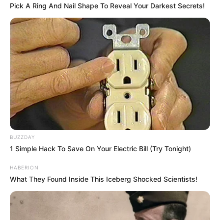
Pick A Ring And Nail Shape To Reveal Your Darkest Secrets!
Most viszont úgy tűnik, ismét megtalálta a
kapcsolatot a közönséggel – és talán saját magával
is.
Egy ország beszél most erről
A Parlament lépcsőjén történtek pillanatok alatt
bejárták az internetet. Rengetegen osztják meg a
BUZZDAY
videókat, és sok kommentelő szerint ez volt az este
1 Simple Hack To Save On Your Electric Bill (Try Tonight)
legerősebb és legérzelmesebb pillanata.
HABERION
What They Found Inside This Iceberg Shocked Scientists!
Sokan pedig egyetlen dolgot emelnek ki: arra
tényleg senki sem számított, hogy Oláh Ibolya
valaha újra elénekli a Magyarországot.