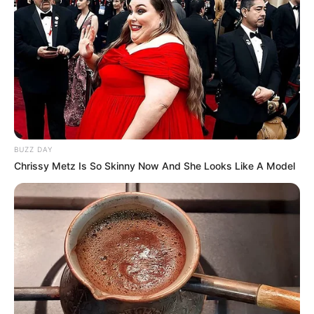
BUZZ DAY
Chrissy Metz Is So Skinny Now And She Looks Like A Model