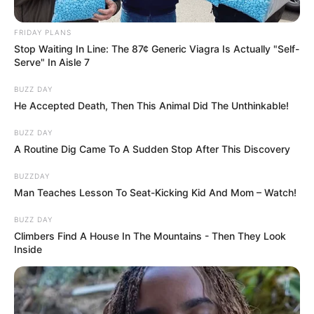
FRIDAY PLANS
Stop Waiting In Line: The 87¢ Generic Viagra Is Actually "Self-
Serve" In Aisle 7
BUZZ DAY
He Accepted Death, Then This Animal Did The Unthinkable!
BUZZ DAY
A Routine Dig Came To A Sudden Stop After This Discovery
BUZZDAY
Man Teaches Lesson To Seat-Kicking Kid And Mom – Watch!
BUZZ DAY
Climbers Find A House In The Mountains - Then They Look
Inside