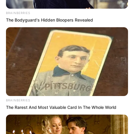
BRAINBERRIES
The Bodyguard's Hidden Bloopers Revealed
BRAINBERRIES
The Rarest And Most Valuable Card In The Whole World
Oláh Ibolya olyan dolgot tett szombaton este a