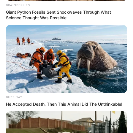
BRAINBERRIES
Giant Python Fossils Sent Shockwaves Through What
Science Thought Was Possible
BUZZ DAY
He Accepted Death, Then This Animal Did The Unthinkable!