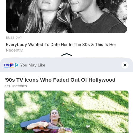
BUZZ DAY
Everybody Wanted To Date Her In The 80s & This Is Her
Recently
BUZZ DAY