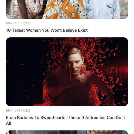
BRAINBERRIES
10 Tallest Women You Won't Believe Exist
BRAINBERRIES
From Baddies To Sweethearts: These 9 Actresses Can Do It
All