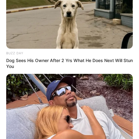
BUZZ DAY
Dog Sees His Owner After 2 Yrs What He Does Next Will Stun
You