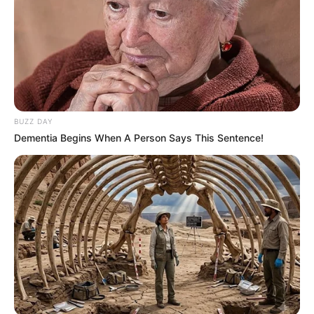
BUZZ DAY
Dementia Begins When A Person Says This Sentence!