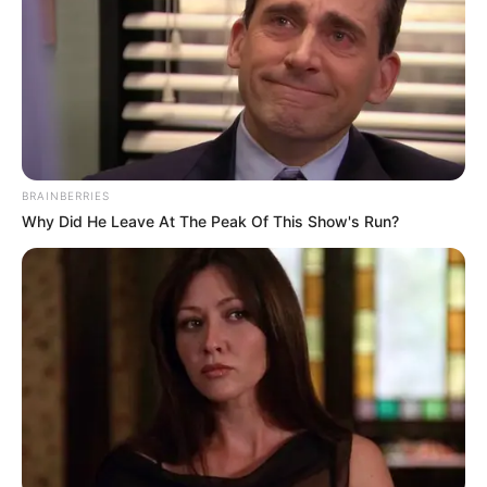
BRAINBERRIES
Why Did He Leave At The Peak Of This Show's Run?
Tovább dagad a botrány Sulyok Tamás ügye körül,
miután Orbán Viktor a Facebook-oldalán jelezte