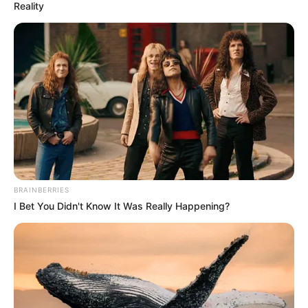
Reality
szerint ismét arról szól, hogy kiálljanak azok
mellett, akik szerintük fontos szerepet töltenek be
az intézményrendszer működésében. Az ügy
politikai súlyát tovább növeli, hogy Orbán Viktor
nyilvánosan is jelezte: támogatja a megmozdulást.
BRAINBERRIES
I Bet You Didn't Know It Was Really Happening?