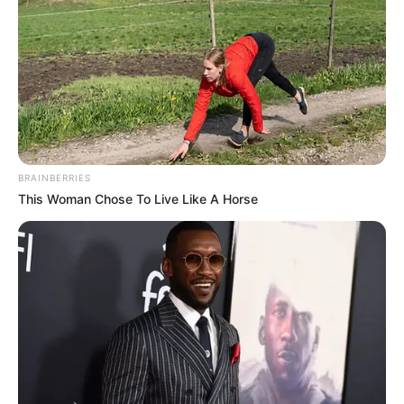
BRAINBERRIES
This Woman Chose To Live Like A Horse
A második „Ne féljetek” elnevezésű demonstrációt
a Szent György térre szervezik, délután 16 órás
kezdettel.