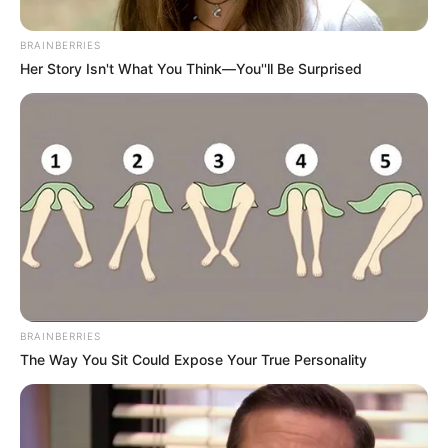
Posted
Friss hírek
in
BRAINBERRIES
Óriási tüntetés készül: Orbán
Her Story Isn't What You Think—You''ll Be Surprised
Viktor is támogatja!Ezt lehet
tudni róla:
by
Szerző
•
June 6, 2026
BRAINBERRIES
The Way You Sit Could Expose Your True Personality