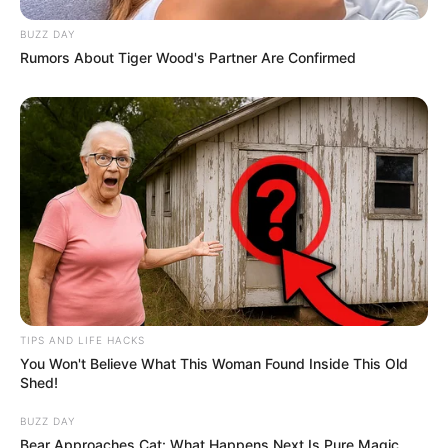
BUZZ DAY
Rumors About Tiger Wood's Partner Are Confirmed
TIPS AND LIFE HACKS
You Won't Believe What This Woman Found Inside This Old
Shed!
BUZZ DAY
Bear Approaches Cat: What Happens Next Is Pure Magic