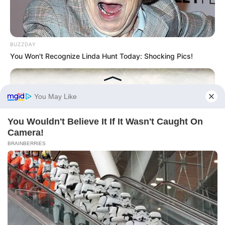
BUZZDAY
You Won't Recognize Linda Hunt Today: Shocking Pics!
HABERION
Rare Elephant Birth—Then Nature Delivered A Second Shock