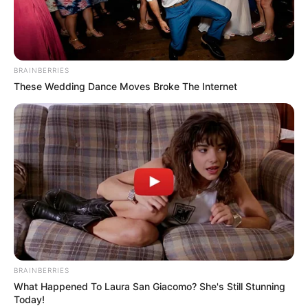
könnyen a mélyebb víz felé sodorhatja velük a
fürdőzőket. A kijelölt fürdőhelyek használata, az
egymásra figyelés, a parttól való távolság
betartása és az alapvető vízbiztonsági szabályok
BRAINBERRIES
komolyan vétele életet menthet.
These Wedding Dance Moves Broke The Internet
A Bánki-tónál történt tragédia fájdalmas
figyelmeztetés arra, hogy a nyári fürdőzés
pillanatok alatt válhat végzetessé. Egy család most
a legnagyobb veszteséggel néz szembe, egy
közösség egy fiatal sportolót gyászol, a barátok és
sporttársak pedig egy olyan társuktól búcsúznak,
akinek még hosszú élet állhatott volna előtte.
BRAINBERRIES
2026. június 7-én a gyász, a döbbenet és az
What Happened To Laura San Giacomo? She's Still Stunning
együttérzés maradt Bánkon. A történtek súlya
Today!