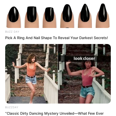
BUZZ DAY
Pick A Ring And Nail Shape To Reveal Your Darkest Secrets!
A tragédia péntek délután 15 óra 30 perc körül
történt. A diák a strand vizében tűnt el, egy olyan
BUZZDAY
részen, ahol a meder hirtelen mélyül, és a
“Classic Dirty Dancing Mystery Unveiled—What Few Ever