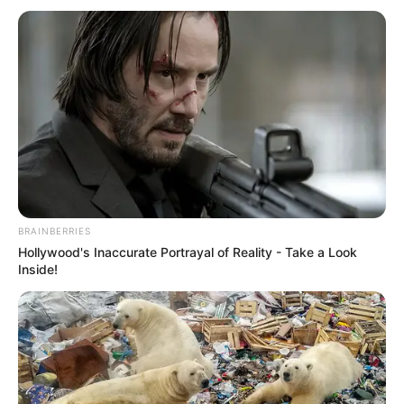
nemcsak azokban él tovább, akik ismerték a fiút,
hanem mindenkiben, akit megrendített ez a
felfoghatatlan veszteség.
BRAINBERRIES
Hollywood's Inaccurate Portrayal of Reality - Take a Look
Inside!