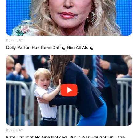
BUZZ DAY
Dolly Parton Has Been Dating Him All Along
BUZZ DAY
Kate Thought No One Noticed, But It Was Caught On Tape