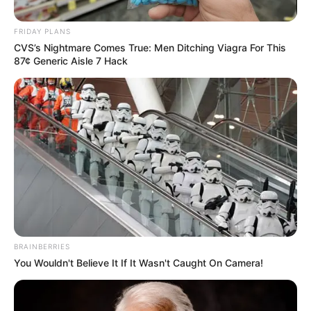
Posted
Friss hírek
in
FRIDAY PLANS
Drámai hír! Osztálykiránduláson
CVS’s Nightmare Comes True: Men Ditching Viagra For This
87¢ Generic Aisle 7 Hack
vesztette életét a Bánki-tóban
egy 15 éves fiú
by
Szerző
•
June 7, 2026
BRAINBERRIES
You Wouldn't Believe It If It Wasn't Caught On Camera!