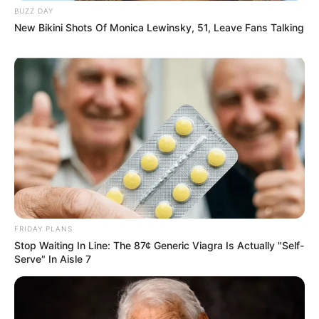
BUZZ DAY
New Bikini Shots Of Monica Lewinsky, 51, Leave Fans Talking
FRIDAY PLANS
Stop Waiting In Line: The 87¢ Generic Viagra Is Actually "Self-
Serve" In Aisle 7