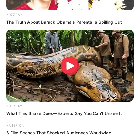
BUZZDAY
The Truth About Barack Obama's Parents Is Spilling Out
BUZZDAY
What This Snake Does—Experts Say You Can't Unsee It
HABERION
6 Film Scenes That Shocked Audiences Worldwide