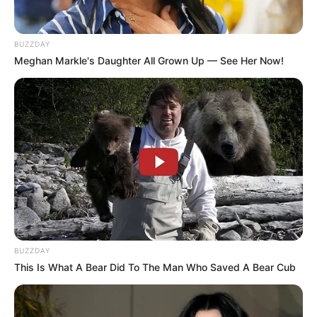
BUZZDAY
Meghan Markle's Daughter All Grown Up — See Her Now!
BUZZDAY
This Is What A Bear Did To The Man Who Saved A Bear Cub
Gyászba borult a magyar sport:
osztálykiránduláson vesztette életét a Bánki-tóban
egy 15 éves sportoló