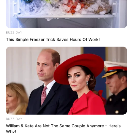
kampányok tárgyává tenni.
BUZZ DAY
This Simple Freezer Trick Saves Hours Of Work!
BUZZ DAY
William & Kate Are Not The Same Couple Anymore – Here's
Why!