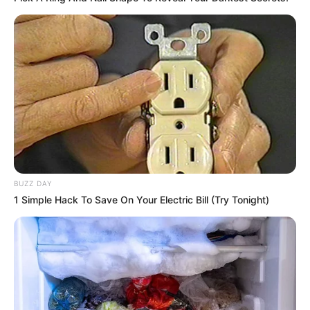
A HVG beszámolója alapján az államfő
egyértelművé tette: nem mond le, hanem kivárja a
Velencei Bizottság véleményét, és addig is
gyakorolja az Alaptörvényben rögzített jogköreit.
Ez a gyakorlatban azt jelenti, hogy Sulyok Tamás
nem fogadja el azt az érvelést, amely szerint
pusztán politikai nyomásgyakorlás miatt távoznia
kellene a posztjáról. A köztársasági elnök ezzel azt
BUZZ DAY
üzeni, hogy az államfői tisztség nem a kormány
1 Simple Hack To Save On Your Electric Bill (Try Tonight)
alárendelt pozíciója, hanem önálló közjogi szerep,
amelyet nem lehet egyszerű politikai akarattal
félretenni. A döntés mögött több szándék is
sejthető: védekezés, időnyerés, valamint egy erős
alkotmányos üzenet, amely szerint az államfői
intézmény függetlenségét nem lehet napi politikai