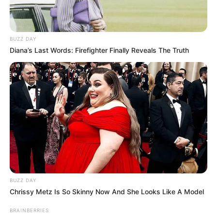
BUZZ DAY
Diana’s Last Words: Firefighter Finally Reveals The Truth
BUZZ DAY
Chrissy Metz Is So Skinny Now And She Looks Like A Model
BRAINBERRIES