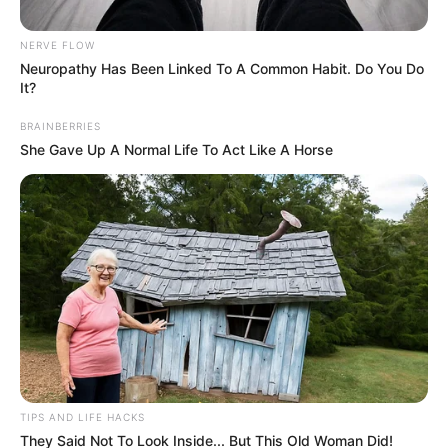
Posted
Friss hírek
in
NERVE FLOW
1 perce jött a hír a Velencei
Neuropathy Has Been Linked To A Common Habit. Do You Do
It?
Bizottságról: Sulyok Tamásról
van szó
BRAINBERRIES
She Gave Up A Normal Life To Act Like A Horse
by
Szerző
•
June 8, 2026
TIPS AND LIFE HACKS
They Said Not To Look Inside... But This Old Woman Did!