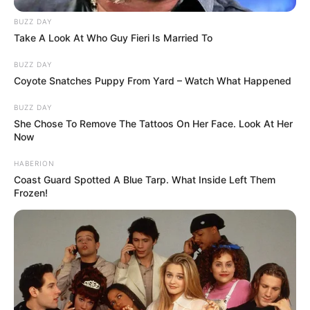
BUZZ DAY
Take A Look At Who Guy Fieri Is Married To
BUZZ DAY
Coyote Snatches Puppy From Yard – Watch What Happened
BUZZ DAY
She Chose To Remove The Tattoos On Her Face. Look At Her
Now
HABERION
Coast Guard Spotted A Blue Tarp. What Inside Left Them
Frozen!