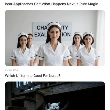
beavatkozásként keretezte. Most viszont
Bear Approaches Cat: What Happens Next Is Pure Magic
ugyanennek a testületnek a véleménye politikai
munícióvá válhat. Ez kommunikációs szempontból
működhet, politikailag azonban könnyen vissza is
üthet, ha a vélemény nem kizárólag a Sándor-
palota érveit támasztja alá.
A tét már nemcsak Sulyok Tamás sorsa, hanem az
államfői intézmény hitelessége
BUZZ DAY
A Sulyok-ügy végső kérdése nemcsak az, hogy az
Which Uniform Is Good For Nurse?
államfő marad-e vagy távozik. Legalább ennyire
fontos, hogy a köztársasági elnöki intézmény
milyen állapotban kerül ki ebből a konfliktusból. Ha
a folyamat kapkodónak, személyre szabottnak
vagy bosszúvezéreltnek tűnik, az hosszú időre