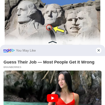
BUZZ DAY
What Engineers Found At Rushmore Changes History