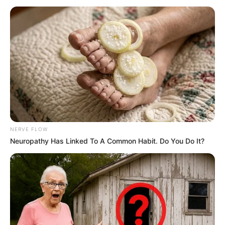
kommunikációs és politikai értelemben komoly
hivatkozási alap lehet. Ha a testület akár csak
néhány kritikus vagy támogató mondatot fogalmaz
meg, azokat a szereplők várhatóan azonnal
beemelik majd a saját politikai narratívájukba.
Ez az ügy egyik legfontosabb pontja: a Velencei
Bizottság véleménye önmagában nem dönt Sulyok
Tamás sorsáról, nem állít meg törvényt, nem
NERVE FLOW
szüntet meg mandátumot, és nem helyettesíti a
Neuropathy Has Linked To A Common Habit. Do You Do It?
magyar intézményeket. A valódi tét inkább az,
hogyan használják majd fel politikailag a
megszülető szöveget. A Fidesz számára most jól
jöhet egy olyan nemzetközi dokumentum, amelyre
hivatkozni lehet, miközben az elmúlt másfél
évtizedben a kormánypárt sokszor épp a Velencei