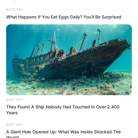
BUZZ DAY
What Happens If You Eat Eggs Daily? You'll Be Surprised
BUZZ DAY
They Found A Ship Nobody Had Touched In Over 2,400
Years
BUZZ DAY
A Giant Hole Opened Up: What Was Inside Shocked The
World!