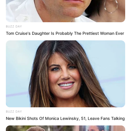
BUZZ DAY
Tom Cruise's Daughter Is Probably The Prettiest Woman Ever
Ez erős állítás, de társadalmi szempontból sokak
számára érthető. Magyarországon rengeteg férfi
dolgozik le 40 évet úgy, hogy közben egészsége
megkopik, családját fenntartja, adót és járulékot
fizet, majd sokan alig élvezhetik a nyugdíjas éveket.
A férfiak várható élettartama és egészségben
töltött éveinek száma miatt ez nem pusztán
pénzügyi kérdés, hanem méltányossági ügy is.
BUZZ DAY
New Bikini Shots Of Monica Lewinsky, 51, Leave Fans Talking
A Férfiak40 ezért érzelmileg nagyon erős javaslat.
Sok családban pontosan tudják, mit jelent, amikor