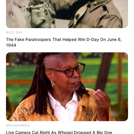
BUZZ DAY
The Fake Paratroopers That Helped Win D-Day On June 6,
1944
BRAINBERRIES
Live Camera Cut Right As Whoopi Dropped A Big One