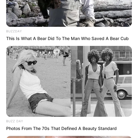
akiknek a 40 év nem elméleti szám, hanem
kőkemény életút.
BUZZDAY
Ők nem kedvezményt kérnek, hanem elismerést.
This Is What A Bear Did To The Man Who Saved A Bear Cub
Azt, hogy a társadalom vegye komolyan: aki négy
évtizeden át dolgozott, az már letett valamit az
asztalra.
A Tisza nagy nyugdíjpróbája jöhet
Magyar Péteréknek most nagyon nehéz feladatuk
van. Egyszerre kell emberséges nyugdíjpolitikát
BUZZ DAY
építeniük, helyreállítaniuk a költségvetési
Photos From The 70s That Defined A Beauty Standard
egyensúlyt, és úgy hazahozniuk az uniós