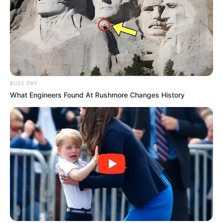
BUZZ DAY
What Engineers Found At Rushmore Changes History