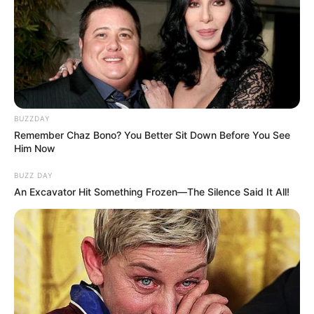
Posted
Friss hírek
in
Magyar Péter rábólintott: jöhet a
40 év utáni nyugdíj a férfiaknak
is
BUZZDAY
by
Szerző
•
June 10, 2026
Remember Chaz Bono? You Better Sit Down Before You See
Him Now
BUZZ DAY
An Excavator Hit Something Frozen—The Silence Said It All!