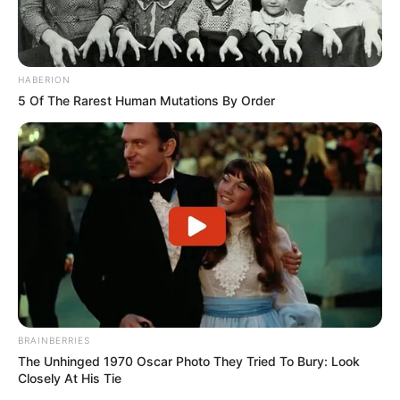
HABERION
5 Of The Rarest Human Mutations By Order
BRAINBERRIES
The Unhinged 1970 Oscar Photo They Tried To Bury: Look
Closely At His Tie