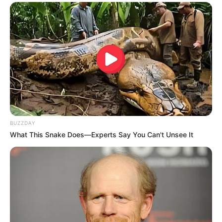
Nagy fordulat jöhet a magyar nyugdíjrendszerben:
BUZZDAY
Magyar Péter jelezte, a kormány szándéka az, hogy
What This Snake Does—Experts Say You Can't Unsee It
a nők után a férfiak számára is elérhető legyen a 40
év munkaviszony utáni nyugdíjba vonulás
lehetősége. Ez a mondat sok tízezer férfinak adhat
reményt, különösen azoknak, akik évtizedek óta
fizikai munkából, műszakból, gyárból, építkezésből,
közlekedésből vagy más megterhelő munkából