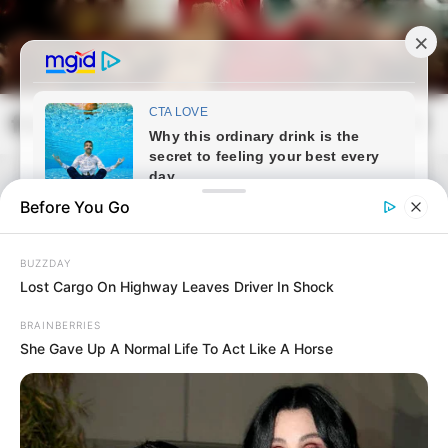
Skip
to
content
frissvilag.com
Mai
Open
Men
Search
Before You Go
BUZZDAY
Lost Cargo On Highway Leaves Driver In Shock
BRAINBERRIES
She Gave Up A Normal Life To Act Like A Horse