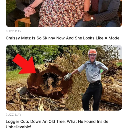
BUZZ DAY
Chrissy Metz Is So Skinny Now And She Looks Like A Model
BUZZ DAY
Logger Cuts Down An Old Tree. What He Found Inside
Unbelievable!