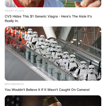
Posted
Friss hírek
in
FRIDAY PLANS
Fordulat jöhet Európában? Mire
CVS Hides This $1 Generic Viagra - Here's The Aisle It's
Really In.
készül? Váratlanul Brüsszelbe
utazik Orbán Viktor
by
Szerző
•
June 11, 2026
BRAINBERRIES
You Wouldn't Believe It If It Wasn't Caught On Camera!