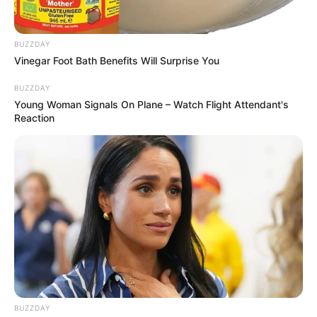
BUZZDAY
Vinegar Foot Bath Benefits Will Surprise You
BUZZDAY
Young Woman Signals On Plane – Watch Flight Attendant's
Reaction
Mire készül? Váratlanul Brüsszelbe utazik Orbán
Viktor
BUZZDAY