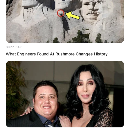
BUZZ DAY
What Engineers Found At Rushmore Changes History