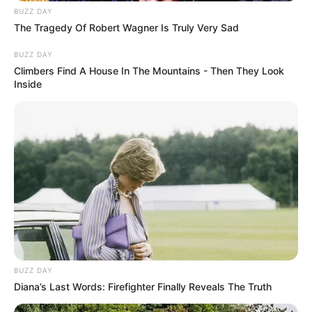
BUZZ DAY
The Tragedy Of Robert Wagner Is Truly Very Sad
BUZZ DAY
Climbers Find A House In The Mountains - Then They Look
Inside
BUZZ DAY
Diana’s Last Words: Firefighter Finally Reveals The Truth