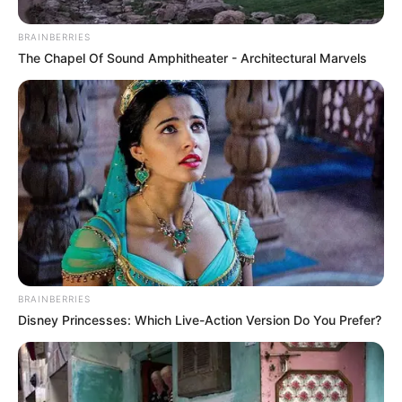
ütemet, és minden mondatból pillanatok alatt
közösségi médiás tartalom lesz.
BRAINBERRIES
The Chapel Of Sound Amphitheater - Architectural Marvels
Ebben az új térben a régi rutin már nem erő, hanem
teher.
BRAINBERRIES
Disney Princesses: Which Live-Action Version Do You Prefer?