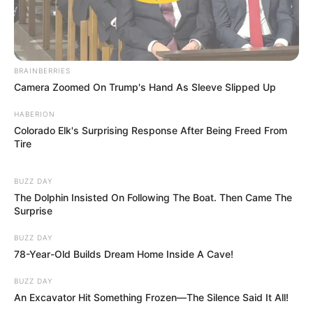
Aki valóban meg akarja szorongatni a Tiszát, annak
dolgoznia kell. Adatokkal, tényekkel, alternatív
javaslatokkal, tiszta logikával, szakpolitikai
felkészültséggel. Nem elég AI-szagú beszédeket
BRAINBERRIES
felolvasni, nem elég demagóg mondatokat dobálni,
Camera Zoomed On Trump's Hand As Sleeve Slipped Up
és nem elég abban bízni, hogy a régi tábor mindent
HABERION
megtapsol.
Colorado Elk's Surprising Response After Being Freed From
Tire
A régi világ elmúlt.
BUZZ DAY
The Dolphin Insisted On Following The Boat. Then Came The
Magyar Péter erős, de nem ettől lesz jó a
Surprise
demokrácia
BUZZ DAY
Magyar Péter jelenleg látványosan uralja a
78-Year-Old Builds Dream Home Inside A Cave!
parlamenti tér egy részét. Gyors, kemény,
személyes, sokszor kíméletlen. A Fidesz és a Mi
BUZZ DAY
An Excavator Hit Something Frozen—The Silence Said It All!
Hazánk egyelőre ritkán tudja olyan helyzetbe hozni,