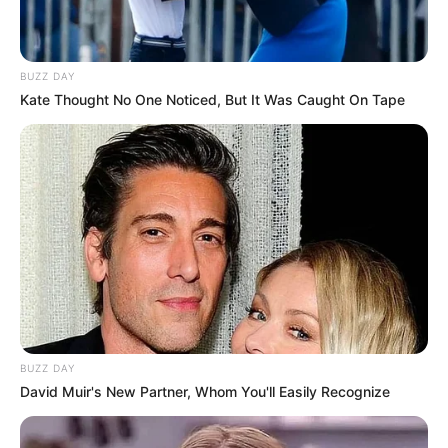
BUZZ DAY
Kate Thought No One Noticed, But It Was Caught On Tape
BUZZ DAY
David Muir's New Partner, Whom You'll Easily Recognize