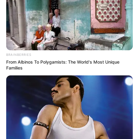
BRAINBERRIES
From Albinos To Polygamists: The World's Most Unique
Families
Magyar Péter nem hagyja lepattanni a kérdéseket
A Fidesz hosszú éveken át hozzászokott ahhoz,
hogy a parlamenti viták jelentős része valójában
nem vita. Elmondták a saját narratívájukat,