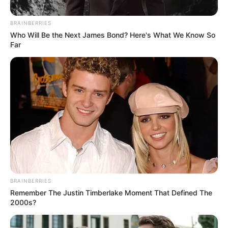
Posted
Friss hírek
in
BRAINBERRIES
Miért félnek ennyire Magyar
Who Will Be the Next James Bond? Here's What We Know So
Far
Pétertől a Parlamentben? Az
ellenzék szinte menekül előle…
by
Szerző
•
June 11, 2026
BRAINBERRIES
Remember The Justin Timberlake Moment That Defined The
2000s?