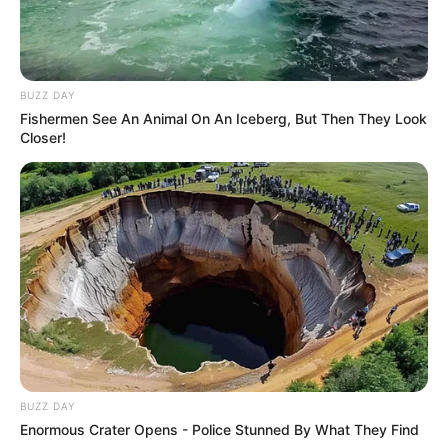
BUZZ DAY
Fishermen See An Animal On An Iceberg, But Then They Look
Closer!
BUZZ DAY
Enormous Crater Opens - Police Stunned By What They Find