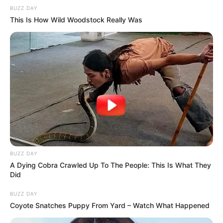
amelyben valóban védekeznie kellene.
BUZZ DAY
This Is How Wild Woodstock Really Was
Ez a Tisza szempontjából politikailag jó hír. Az
ország szempontjából viszont csak akkor lesz jó
hír, ha közben felépül egy valódi ellenzéki kultúra is.
Mert Magyarországnak nem új egypólusú közéletre
van szüksége, csak más zászló alatt. Hanem olyan
demokráciára, ahol a kormány erős, de
ellenőrizhető. Ahol az ellenzék kemény, de
értelmes. Ahol a parlament nem színház, hanem
BUZZ DAY
valódi vita helye.
A Dying Cobra Crawled Up To The People: This Is What They
Did
Most még nem tartunk itt.
BUZZ DAY
Coyote Snatches Puppy From Yard – Watch What Happened
Most a Fidesz sokszor a saját múltjával küzd, a Mi