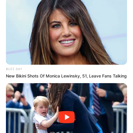
Hazánk a saját szerepével, Magyar Péter pedig
egyelőre túl könnyen csinál belőlük politikai
tartalmat.
Ezért félnek tőle igazán.
Mert Magyar Péter nemcsak válaszol nekik.
BUZZ DAY
Hanem megmutatja, mennyire üresek lettek a régi
New Bikini Shots Of Monica Lewinsky, 51, Leave Fans Talking
mondatok.