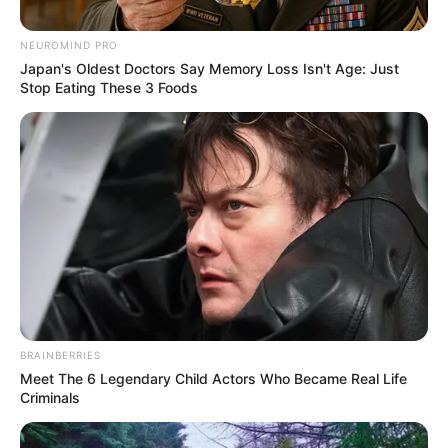
Posted
Friss hírek
NEUROMIND PRO
in
Japan's Oldest Doctors Say Memory Loss Isn't Age: Just
Hegedős Zsolt megkezdi a
Stop Eating These 3 Foods
Covid-időszak bűneinek a
kivizsgálását!
by
Szerző
•
June 12, 2026
BRAINBERRIES
Meet The 6 Legendary Child Actors Who Became Real Life
Criminals