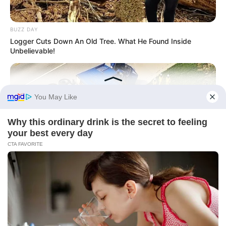
BUZZ DAY
Logger Cuts Down An Old Tree. What He Found Inside
Unbelievable!
BUZZ DAY
Lost Cargo On Highway Leaves Driver In Shock