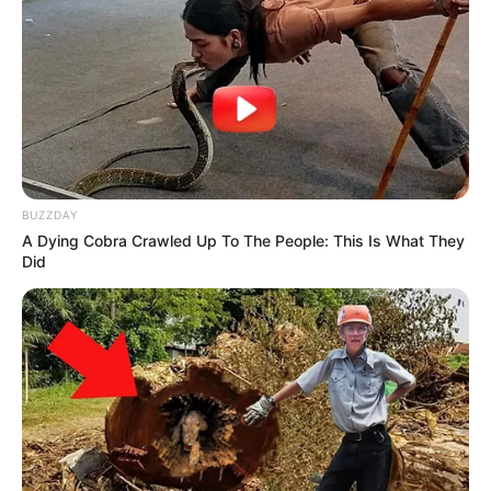
BUZZDAY
A Dying Cobra Crawled Up To The People: This Is What They
Did