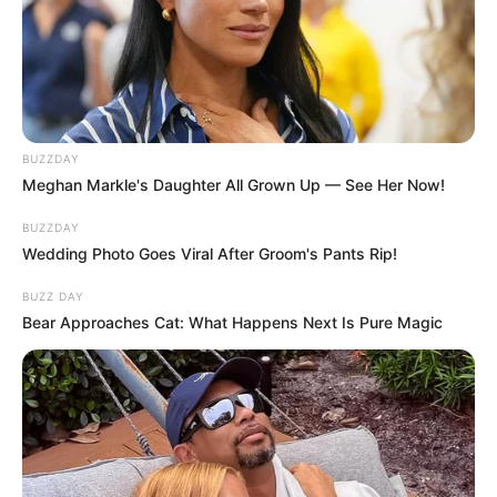
BUZZDAY
Meghan Markle's Daughter All Grown Up — See Her Now!
BUZZDAY
Wedding Photo Goes Viral After Groom's Pants Rip!
BUZZ DAY
Bear Approaches Cat: What Happens Next Is Pure Magic
Hegedős Zsolt megkezdi a Covid-időszak bűneinek
a kivizsgálását