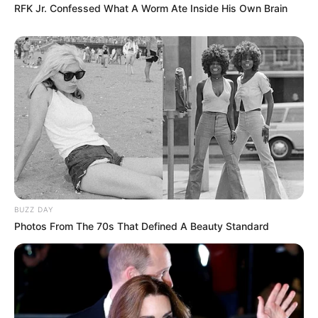
RFK Jr. Confessed What A Worm Ate Inside His Own Brain
időszak nem maradhat lezárt, érinthetetlen fejezet,
ha vannak még feltáratlan, vitatott vagy gyanús
ügyek.
Nem bosszú, hanem átvilágítás
Hegedűs Zsolt üzenete azért is erős, mert igyekszik
elválasztani az elszámoltatást a politikai
leszámolástól. A miniszter szerint nem arról van
szó, hogy bárkit előre bűnösnek nyilvánítanának,
BUZZ DAY
hanem arról, hogy az államnak kötelessége
Photos From The 70s That Defined A Beauty Standard
tisztázni, mi történt a járvány alatt. Ez különösen
érzékeny terület, mert a Covid-időszak döntéseit
sok esetben rendkívüli helyzetben, gyorsított
eljárásokkal és hatalmas nyomás alatt hozták meg.