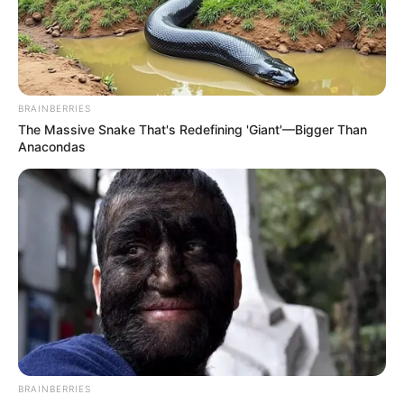
Ön szerint elegendő a jelenlegi nyugdíjemelés a
megélhetési költségek emelkedésének
ellensúlyozására?
BRAINBERRIES
The Massive Snake That's Redefining 'Giant'—Bigger Than
Anacondas
BRAINBERRIES