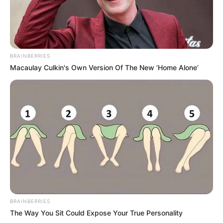
BRAINBERRIES
Macaulay Culkin's Own Version Of The New ‘Home Alone’
BRAINBERRIES
The Way You Sit Could Expose Your True Personality