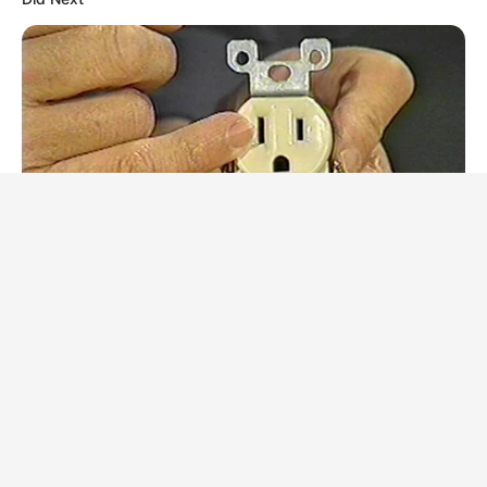
BUZZ DAY
1 Simple Hack To Save On Your Electric Bill (Try Tonight)
BUZZ DAY
This Is How Wild Woodstock Really Was