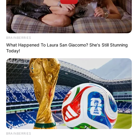
A nyugdíjasok pénztárcájában így több százezer
forintos különbséget is jelenthetett az év eleji
időszak.
BRAINBERRIES
What Happened To Laura San Giacomo? She's Still Stunning
Today!
BRAINBERRIES