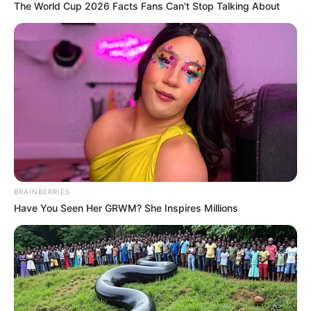
The World Cup 2026 Facts Fans Can't Stop Talking About
A következő hónapok egyik nagy kérdése az lesz,
BRAINBERRIES
hogy szükség lesz-e újabb korrekcióra. Ez attól
Have You Seen Her GRWM? She Inspires Millions
függ, hogyan alakul az infláció az év hátralévő
részében. Amennyiben az áremelkedés magasabb
lesz a korábban vártnál, további kiegészítő emelés
vagy egyszeri kompenzáció is szóba kerülhet.