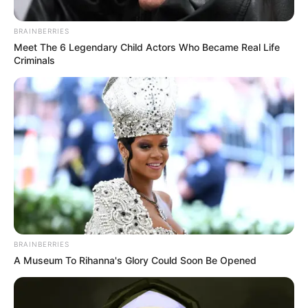
Posted
Friss hírek
in
BRAINBERRIES
Fontos hír érkezett a
Meet The 6 Legendary Child Actors Who Became Real Life
Criminals
nyugdíjasokat érintő
kifizetésekről.
by
Szerző
•
June 18, 2026
BRAINBERRIES
A Museum To Rihanna's Glory Could Soon Be Opened