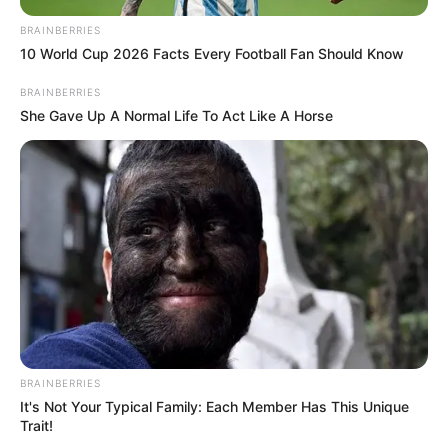
BRAINBERRIES
10 World Cup 2026 Facts Every Football Fan Should Know
Most olyan fejlemény érkezett, amely új szintre
BRAINBERRIES
emelheti az elmúlt időszak egyik legtöbbet
She Gave Up A Normal Life To Act Like A Horse
emlegetett ügyét.
A Szőlő utcai Javítóintézet egykori lakója, Bangó
Sándor, akit sokan az ügy koronatanújaként
emlegetnek, bejelentette: vallomást tett az
ügyészségen, és elmondása szerint megnevezte
azt a személyt, akit hosszú ideje csak „Zsolti bácsi”
néven emlegetnek.
BRAINBERRIES
It's Not Your Typical Family: Each Member Has This Unique
Trait!