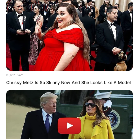
BUZZ DAY
Chrissy Metz Is So Skinny Now And She Looks Like A Model