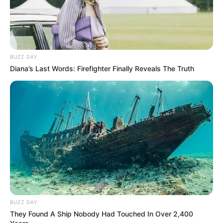
BUZZ DAY
Diana’s Last Words: Firefighter Finally Reveals The Truth
BUZZ DAY
They Found A Ship Nobody Had Touched In Over 2,400