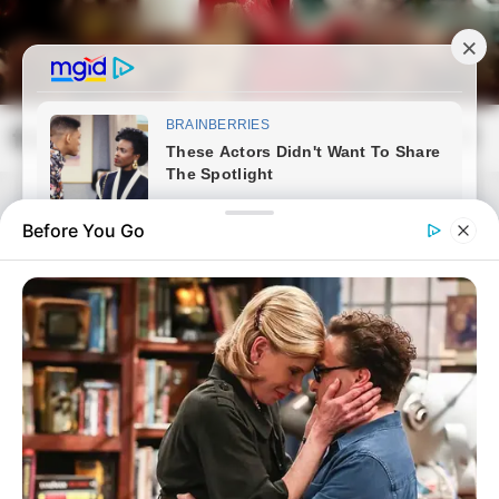
Skip
to
content
frissvilag.com
Mai
Open
Men
Search
Before You Go