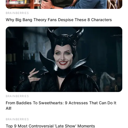
Posted
Friss hírek
BRAINBERRIES
in
Why Big Bang Theory Fans Despise These 8 Characters
ÚJ FORDULAT A SZŐLŐ
UTCAI BOTRÁNYBAN!
by
Szerző
•
June 20, 2026
BRAINBERRIES
From Baddies To Sweethearts: 9 Actresses That Can Do It
All!
BRAINBERRIES
Top 9 Most Controversial 'Late Show' Moments