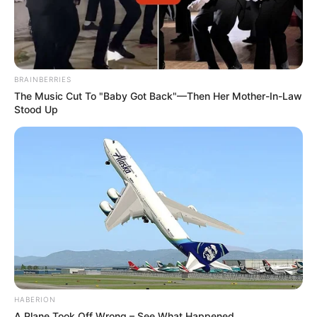
BRAINBERRIES
The Music Cut To "Baby Got Back"—Then Her Mother-In-Law
Stood Up
HABERION
A Plane Took Off Wrong – See What Happened