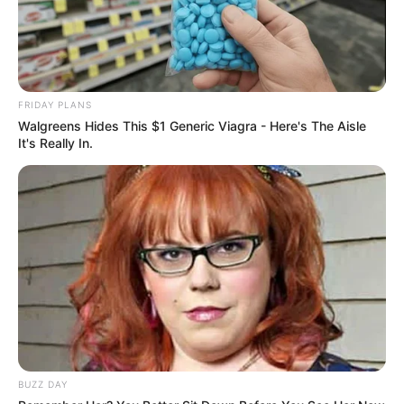
FRIDAY PLANS
Walgreens Hides This $1 Generic Viagra - Here's The Aisle
It's Really In.
BUZZ DAY