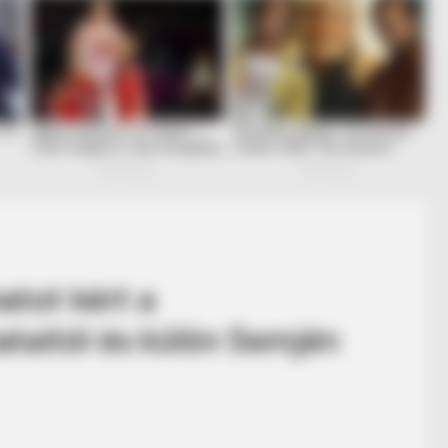
atot kért a
taitól és külön Semjén