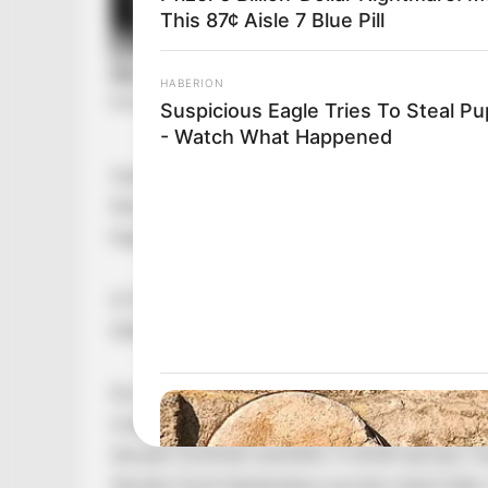
This 87¢ Aisle 7 Blue Pill
HABERION
Suspicious Eagle Tries To Steal P
- Watch What Happened
Vastapsot kapott a tiszás képviselőktől Juhász
felszólalásában bocsánatot kért minden gyere
hagyott.
A Fidesz és a KDNP ezen a ponton nem tapsolt
többször is bocsánatkérésre szólította fel, J
De nem állt meg ott, hogy bocsánatot kérjen „
miatt egyetlen gyerek is úgy érezte, hogy mag
Semjén Zsoltnak szentelte. A direkt apropó, h
Semjén Zsolt feljelentése nyomán indult több v