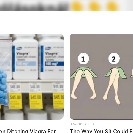
BRAINBERRIES
Men Ditching Viagra For
The Way You Sit Could E