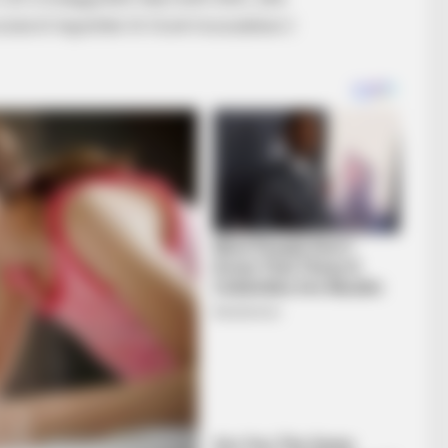
izásról legutóbb itt írtunk hosszabban.)
ists Make An Incredible