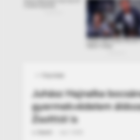
Posted
Friss hírek
in
Juhász Hajnalka bocsán
gyermekvédelem áldoza
Zsolttól is
by
Szerző
•
July 7, 2026