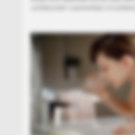
„zsoltibácsiztak” a parlamentben. (A zsoltibács
HABERION
Jesus' Tomb Is Opened And Scient
Discovery
HABERION
Coast Guard Spotted A Blue Tarp.
What Inside Left Them Frozen!