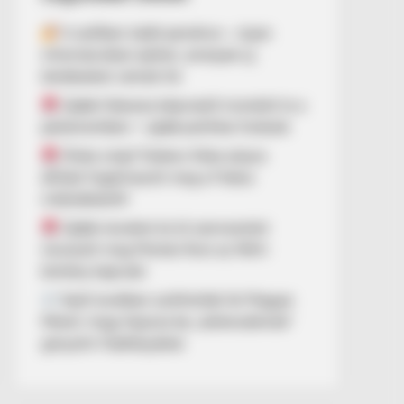
A széfben talált pendrive – olyan
információkat rejthet, amelyek új
kérdéseket vetnek fel
Újabb fideszes képviselő mondott le a
parlamentben – újabb politikai fordulat
Óriási a baj? Dobrev Klára súlyos
állítást fogalmazott meg a Fidesz
működéséről!
Újabb neveket és öt szervezetet
nevezett meg Molnár Áron az NKA-
botrány kapcsán
Nyílt levélben szólították fel Magyar
Pétert, hogy fejezze be „óellenzékinek”
gúnyolni Hadházyékat