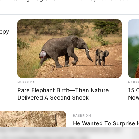
uppy
 Hajnalka KDNP-s politikus, aki napirend előtti
ktől, akit a gyermekvédelmi rendszer valaha cserben
HABERION
HABE
. Az ellenzéki képviselőket Magyar Péter korábban
Rare Elephant Birth—Then Nature
15 C
uhász ezt most Magyar távollétében tette meg.
Delivered A Second Shock
Now.
minden olyan emberi és politikai mulasztás miatt, ami
HABERION
ára maradt”, az ötperces időkeretének jó részét
He Wanted To Surprise 
ogy hétfő reggel kezdődött az a rágalmazási per, ami
Destroyed Him!
olt országgyűlési képviselő ellen, akik