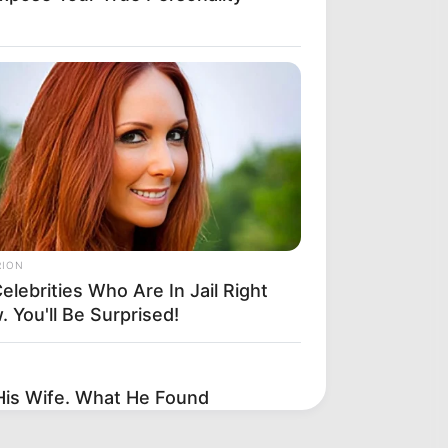
RION
elebrities Who Are In Jail Right
 You'll Be Surprised!
His Wife. What He Found