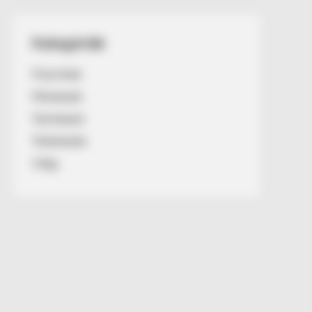
Kategóriák
Friss hírek
Művészek
Természet
Történetek
Világ