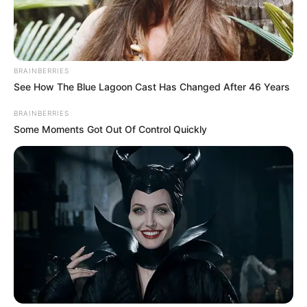
BRAINBERRIES
See How The Blue Lagoon Cast Has Changed After 46 Years
BRAINBERRIES
Some Moments Got Out Of Control Quickly
Pénteken Szenegál fővárosának, Dakar utcáit több
mint 40 báb zebra, gnú, majom, zsiráf és babuin
töltötte meg, ahogy a város egyik legforgalmasabb
negyedén, Médinán keresztül szaladgálnak, ahol
találkoznak a Belgiumban született, Szenegálban
élő Fabrice Monteiro alkotásával, aki nagy léptékű
szobroiról ismert. Szombaton a bábok egy