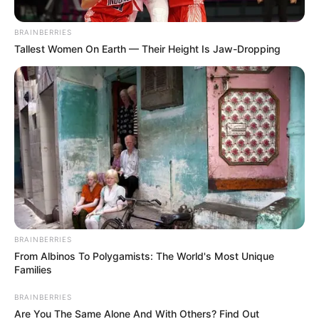
Posted
Világ
in
BRAINBERRIES
Élethű állatbábok rajai indítják el
Tallest Women On Earth — Their Height Is Jaw-Dropping
klíma-akciós útjukat Afrikától az
Északi-sarkkörig
by
Szerző
•
December 31, 2025
BRAINBERRIES
From Albinos To Polygamists: The World's Most Unique
Families
BRAINBERRIES
Are You The Same Alone And With Others? Find Out