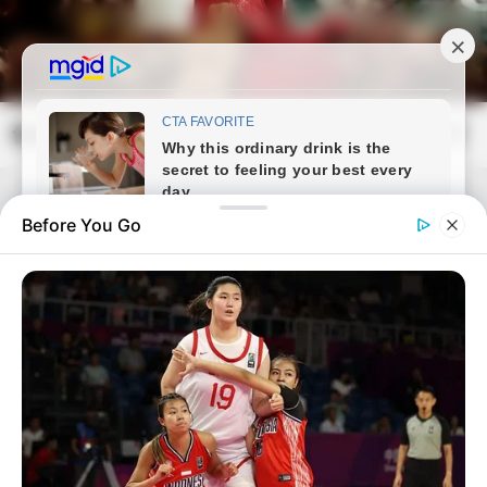
Skip
to
content
frissvilag.com
Mai
Open
Men
Search
Before You Go