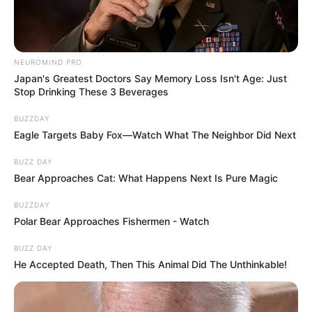
NEUROMIND PRO
Japan's Greatest Doctors Say Memory Loss Isn't Age: Just
Stop Drinking These 3 Beverages
BUZZDAY
Eagle Targets Baby Fox—Watch What The Neighbor Did Next
BUZZ DAY
Bear Approaches Cat: What Happens Next Is Pure Magic
BUZZDAY
Polar Bear Approaches Fishermen - Watch
BUZZ DAY
He Accepted Death, Then This Animal Did The Unthinkable!