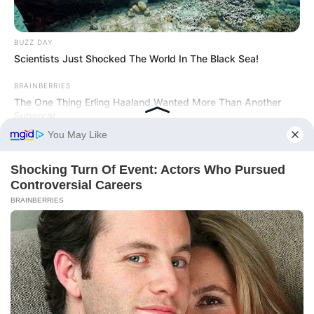
BUZZ DAY
Scientists Just Shocked The World In The Black Sea!
BRAINBERRIES
The One Thing Erling Haaland Wanted More Than Another
Supercar
BUZZ DAY
This Is How Wild Woodstock Really Was
HABERION
What They Found Inside This Iceberg Shocked Scientists!