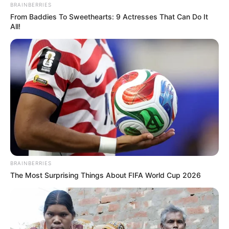
BRAINBERRIES
eseményen vesznek részt Ngor halászfalu
From Baddies To Sweethearts: 9 Actresses That Can Do It
területén. Az első állatbábokat az Ukwanda
All!
Puppetry and Designs Art Collective készítette a
dél-afrikai Fokvárosban újrahasznosított
anyagokból, de minden egyes helyszínen a helyi
önkénteseket arra tanítják, hogyan készíthetik el
saját állataikat az Ukwanda által biztosított
prototípusok alapján. A projekt már most hatalmas
érdeklődést vonzott az emberek részéről, akik
szeretnének részt venni benne. Dakaron több mint
300 művész jelentkezett a 80 művész és bábkísérő
BRAINBERRIES
szerepére. A projekt során körülbelül 2 000 ember
The Most Surprising Things About FIFA World Cup 2026
fog részt venni a bábok készítésében.
„Az ötlet az, hogy folyamatosan migrálunk egy
folyamatosan fejlődő, növekvő állatcsapattal” –