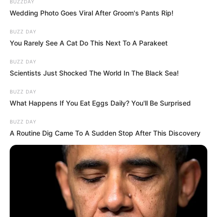
BUZZDAY
Wedding Photo Goes Viral After Groom's Pants Rip!
BUZZ DAY
You Rarely See A Cat Do This Next To A Parakeet
BUZZ DAY
Scientists Just Shocked The World In The Black Sea!
BUZZ DAY
What Happens If You Eat Eggs Daily? You'll Be Surprised
BUZZ DAY
A Routine Dig Came To A Sudden Stop After This Discovery