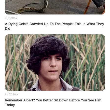
BUZZDAY
A Dying Cobra Crawled Up To The People: This Is What They
Did
BUZZ DAY
Remember Albert? You Better Sit Down Before You See Him
Today