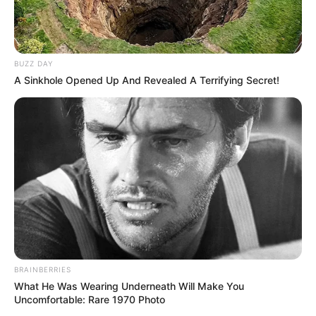
a kérdést: ha valóban csak irigységről lenne szó,
akkor miért nem támadják őt is ugyanúgy?
BUZZ DAY
Felföldi válasza egyszerű volt, mégis gyomrosként
A Sinkhole Opened Up And Revealed A Terrifying Secret!
hatott sokakra: szerinte a különbség egyetlen szó:
önerő.
A debreceni üzletember azt állítja, hogy míg
egyesek valódi piaci teljesítménnyel, sokéves
munkával és kockázattal jutnak vagyonhoz, addig
mások — ide sorolva Hajdú Pétert és körét is —
olyan rendszer kedvezményezettjei, ahol a siker és
a pénz nincs arányban a valós értékteremtéssel.
BRAINBERRIES
What He Was Wearing Underneath Will Make You
Túláraztott megbízások, indokolatlan kifizetések,
Uncomfortable: Rare 1970 Photo
közpénzek eltűnése — súlyos vádakat fogalmazott