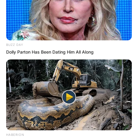
BUZZ DAY
Dolly Parton Has Been Dating Him All Along
HABERION