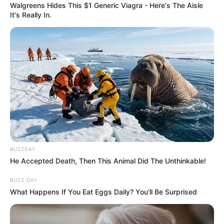
Walgreens Hides This $1 Generic Viagra - Here's The Aisle
It's Really In.
BUZZDAY
He Accepted Death, Then This Animal Did The Unthinkable!
BUZZ DAY
What Happens If You Eat Eggs Daily? You'll Be Surprised