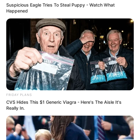
elmélkedett, mennyire igazságtalan, hogy egy
Suspicious Eagle Tries To Steal Puppy - Watch What
Happened
márkás ruha vagy óra viselése automatikusan
célponttá teszi az embert. A műsor elején
látványos gesztusként le is vette csuklójáról az 5–
5,3 millió forintra becsült Rolexét, amelyet a
beharangozóban még büszkén mutatott.
FRIDAY PLANS
CVS Hides This $1 Generic Viagra - Here's The Aisle It's
Really In.